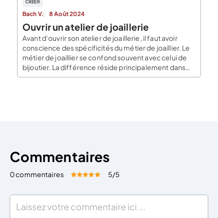
CREER
Bach V.
8 Août 2024
Ouvrir un atelier de joaillerie
Avant d’ouvrir son atelier de joaillerie, il faut avoir
conscience des spécificités du métier de joaillier. Le
métier de joaillier se confond souvent avec celui de
bijoutier. La différence réside principalement dans
les matériaux utilisés. Là où le bijoutier travaille sur des
pièces de métal, précieux ou non (bronze, or, argent,
platine), le joaillier travaille […]
Commentaires
0 commentaires
5
/5
Évaluez cet article:
Donner une note