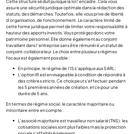
Cette structure séduit puisque la loi l’encadre. Cela vous
assure une sécurité juridique optimale dans la rédaction des
statuts, des démarches. Toutefois, elle vous prive de liberté
d’organisation, de fonctionnement. Le caractère limité de
cette forme juridique permet de limiter votre responsabilité à
hauteur des apports investis. Vous protégez donc votre
patrimoine personnel. Elle donne également au conjoint
travaillant dans l’entreprise sans être rémunéré un statut de
conjoint-collaborateur. Le choix entre plusieurs régimes
fiscaux est également possible :
En principe, le régime de l’IS s’applique aux SARL ;
L’option IR est envisageable à condition de répondre à
des critères stricts. Ce choix peut s’effectuer pendant
les 5 premières années de création, et ce pour une
durée de 5 ans.
En termes de régime social, le caractère majoritaire ou
minoritaire entre en compte :
L’associé majoritaire est travailleur non salarié (TNS) : les
cotisations sociales sont plus faibles mais la protection
sociale s’affaiblit également.