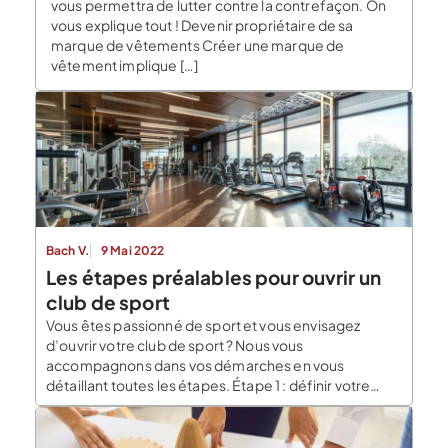
vous permettra de lutter contre la contrefaçon. On
vous explique tout ! Devenir propriétaire de sa
marque de vêtements Créer une marque de
vêtement implique […]
Bach V.
9 Mai 2022
Les étapes préalables pour ouvrir un
club de sport
Vous êtes passionné de sport et vous envisagez
d’ouvrir votre club de sport ? Nous vous
accompagnons dans vos démarches en vous
détaillant toutes les étapes. Étape 1 : définir votre
projet pour ouvrir un club de sport Vous devez
commencer par définir l’emplacement de votre salle
de sport et la clientèle que vous souhaitez […]