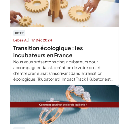
CREER
Lebas A.
17 Déc 2024
Transition écologique : les
incubateurs en France
Nous vous présentons cinq incubateurs pour
accompagner dans la création de votre projet
d’entrepreneuriat s’inscrivant dans la transition
écologique. 1kubator et l’Impact Track 1Kubator est
situé à Situé à Lyon, Lille, Bordeaux, Nantes, Rennes et
Strasbourg. Son programme Impact Track est
spécialisé dans l’incubation de start-up numériques à
impact positif. Leur objectif est de lier […]