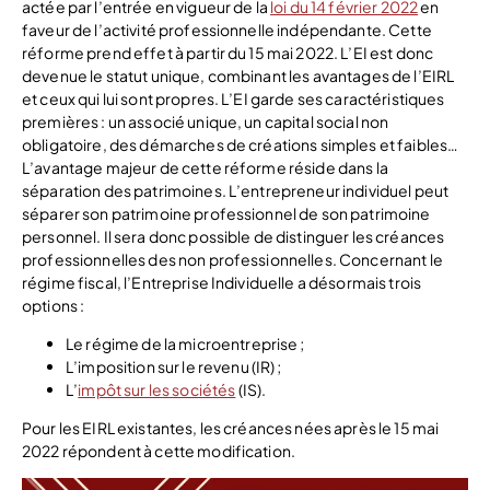
actée par l’entrée en vigueur de la
loi du 14 février 2022
en
faveur de l’activité professionnelle indépendante. Cette
réforme prend effet à partir du 15 mai 2022. L’EI est donc
devenue le statut unique, combinant les avantages de l’EIRL
et ceux qui lui sont propres. L’EI garde ses caractéristiques
premières : un associé unique, un capital social non
obligatoire, des démarches de créations simples et faibles…
L’avantage majeur de cette réforme réside dans la
séparation des patrimoines. L’entrepreneur individuel peut
séparer son patrimoine professionnel de son patrimoine
personnel. Il sera donc possible de distinguer les créances
professionnelles des non professionnelles. Concernant le
régime fiscal, l’Entreprise Individuelle a désormais trois
options :
Le régime de la microentreprise ;
L’imposition sur le revenu (IR) ;
L’
impôt sur les sociétés
(IS).
Pour les EIRL existantes, les créances nées après le 15 mai
2022 répondent à cette modification.