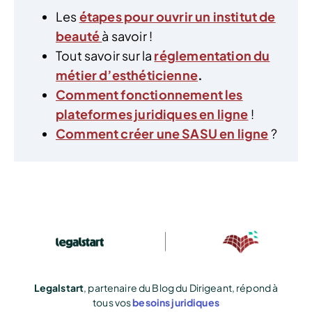
Les
étapes pour ouvrir un institut de
beauté
à savoir !
Tout savoir sur la
réglementation du
métier d’esthéticienne
.
Comment fonctionnement les
plateformes juridiques en ligne
!
Comment créer une SASU en ligne
?
Legalstart
, partenaire du Blog du Dirigeant, répond à
tous vos
besoins juridiques