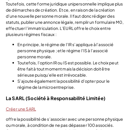
Toutefois, cette forme juridique unipersonnelle implique plus
de démarches de création. Et ce, en raison de la création
d’une nouvelle personne morale. Il faut donc rédiger des
statuts, publier une annonce légale, remplir un formulaire M0,
effectuer l’immatriculation. L’EURL offre le choix entre
plusieurs régimes fiscaux :
En principe, le régime de l’IR s’applique à l’associé
personne physique ; et le régime l’IS à l’associé
personne morale.
Toutefois, l’option IR ou IS est possible. Le choix peut
être fait à tout moment mais la décision doit être
sérieuse puisqu’elle est irrévocable.
S’ajoute également la possibilité d’opter pour le
régime de la microentreprise.
La SARL (Société à Responsabilité Limitée)
Créer une SARL
offre la possibilité de s’associer avec une personne physique
ou morale, à condition de ne pas dépasser 100 associés.