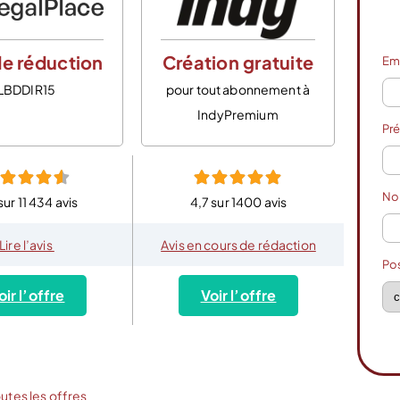
e réduction
Création gratuite
Em
LBDDIR15
pour tout abonnement à
IndyPremium
Pr
N
sur 11 434 avis
4,7 sur 1400 avis
Lire l’avis
Avis en cours de rédaction
Po
oir l’offre
Voir l’offre
outes les offres