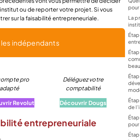
s précédentes vont vous permettre de décider
Quel
pour 
institut ou de reporter votre projet. Si vous
rer sur la faisabilité entrepreneuriale.
La p
inst
Étape
r les indépendants
entr
Étape
comm
beau
Étape
compte pro
Déléguez votre
déve
adapté
comptabilité
mod
Étape
vrir Revolut
Découvrir Dougs
de l'
Étap
abilité entrepreneuriale
pour 
Étape
: