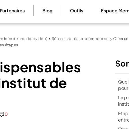
Partenaires
Blog
Outils
Espace Mem
re idée de création (vidéo)
Réussir sa création d’entreprise
Créer un
 les étapes
dispensables
So
institut de
Quel
pour 
La p
inst
Étape
0
entr