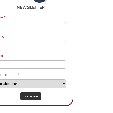
NEWSLETTER
ail*
énom
om
ste occupé*