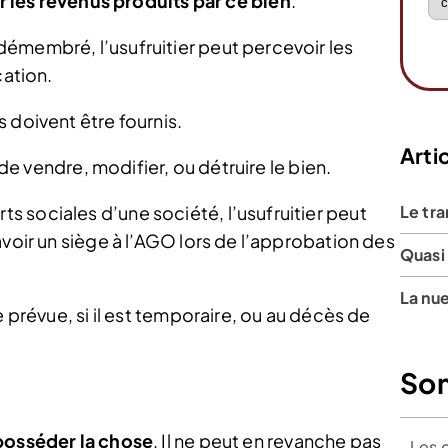
r les revenus produits par ce bien
.
émembré, l’usufruitier peut percevoir les
cation.
 doivent être fournis.
Artic
 de vendre, modifier, ou détruire le bien.
Le tra
 sociales d’une société, l’usufruitier peut
avoir un siège à l’AGO lors de l’approbation des
Quasi 
La nu
e prévue, si il est temporaire, ou au décès de
So
posséder la chose
. Il ne peut en revanche pas
Les 