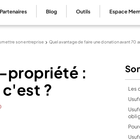
Partenaires
Blog
Outils
Espace Mem
smettre son entreprise
Quel avantage de faire une donation avant 70 a
e-propriété :
So
c'est ?
Les 
Usufr
0
Usufr
obli
Pour
Usufr