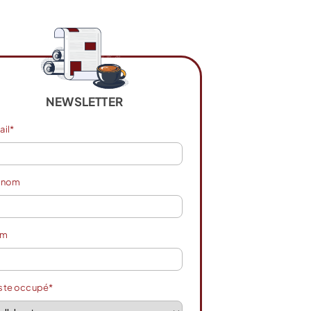
NEWSLETTER
ail*
énom
om
ste occupé*