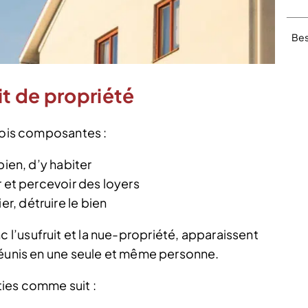
Bes
t de propriété
trois composantes :
 bien, d’y habiter
uer et percevoir des loyers
er, détruire le bien
nc l’usufruit et la nue-propriété, apparaissent
réunis en une seule et même personne.
ties comme suit :