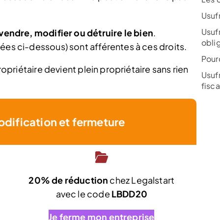
Usufr
Usufr
vendre, modifier ou détruire le bien
.
obli
ées ci-dessous) sont afférentes à ces droits.
Pour
propriétaire devient plein propriétaire sans rien
Usufr
fisca
odification et fermeture
20% de réduction
chez Legalstart
t
avec le code
LBDD20
Je ferme mon entreprise