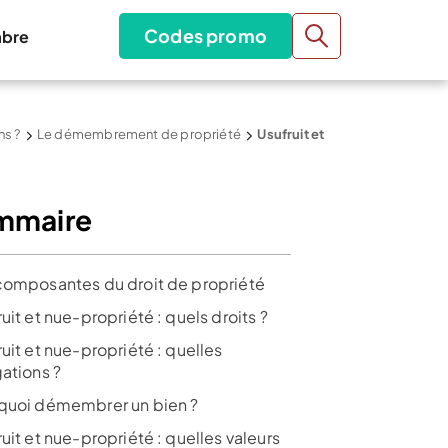
Codes promo
bre
ns ?
Le démembrement de propriété
Usufruit et
mmaire
composantes du droit de propriété
uit et nue-propriété : quels droits ?
uit et nue-propriété : quelles
gations ?
quoi démembrer un bien ?
uit et nue-propriété : quelles valeurs