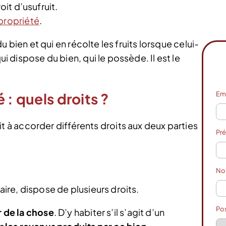
oit d’usufruit.
propriété
.
 du bien et qui en récolte les fruits lorsque celui-
ui dispose du bien, qui le possède. Il est le
 : quels droits ?
Em
 accorder différents droits aux deux parties
Pr
N
aire, dispose de plusieurs droits.
Po
r de la chose
. D’y habiter s’il s’agit d’un