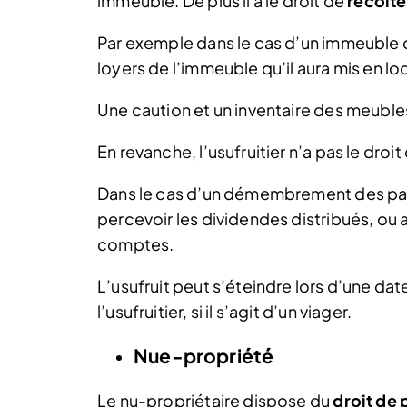
immeuble. De plus il a le droit de
récolte
Par exemple dans le cas d’un immeuble d
loyers de l’immeuble qu’il aura mis en lo
Une caution et un inventaire des meubles
En revanche, l’usufruitier n’a pas le droit
Dans le cas d’un démembrement des parts
percevoir les dividendes distribués, ou 
comptes.
L’usufruit peut s’éteindre lors d’une dat
l’usufruitier, si il s’agit d’un viager.
Nue-propriété
Le nu-propriétaire dispose du
droit de 