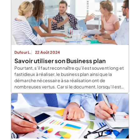
constitue une feuille de route, un document sur lequel
s’appuyer tout au […]
Dufour L.
22 Août 2024
Savoir utiliser son Business plan
Pourtant, s’il faut reconnaître qu’il est souvent long et
fastidieux à réaliser, le business plan ainsi que la
démarche nécessaire à sa réalisation ont de
nombreuses vertus. Car si le document, lorsqu’il est
bien fait, se trouve être un excellent support de
communication auprès des partenaires potentiels; la
démarche nécessaire à la réalisation est souvent
l’occasion […]