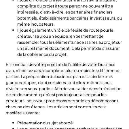
complète du projet à toute personne pouvant être
intéressée, c’est-à-dire les partenaires financiers
potentiels, établissements bancaires, investisseurs, ou
même incubateurs.
Il joue également un rôle de feuille de route pour le
créateur seul ou en équipe, en permettant de
rassembler tous les éléments nécessaires au projet sur
un seul et même document. Cela permet de s’assurer
de la cohérence du projet.
En fonction de votre projet et de l’utilité de votre business
plan, n’hésitez pas à compléter plus ou moins les différentes
parties. La préparation du business plan est scindée en 5
grandes étapes, dont certaines sont elles-mêmes sous
divisées en sous-parties. Afin de vous aider dans la rédaction
de ce document, qui n’est pas toujours aisée pour les
créateurs, nous vous proposons des articles décomposant
chacune des étapes. Les articles sont construits de la
manière suivante :
Présentation du sujet abordé
Les questions à vous poser pour traiter le sujet dans son