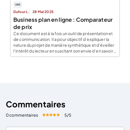
UNE
Dufour L.
28 Mai 2025
Business plan en ligne : Comparateur
de prix
Ce document est à la fois un outil de présentation et
de communication. Il a pour objectif d’expliquer la
nature du projet de manière synthétique et d’éveiller
l’intérêt du lecteur en suscitant son envie d’en savoir
plus. Ainsi, si la démarche de rédaction du business
peut paraître un peu compliquée et fastidieuse elle
n’en est […]
Commentaires
0 commentaires
5
/5
Évaluez cet article:
Donner une note