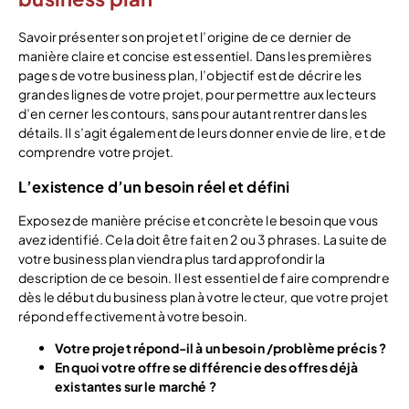
Savoir présenter son projet et l’origine de ce dernier de
manière claire et concise est essentiel. Dans les premières
pages de votre business plan, l’objectif est de décrire les
grandes lignes de votre projet, pour permettre aux lecteurs
d’en cerner les contours, sans pour autant rentrer dans les
détails. Il s’agit également de leurs donner envie de lire, et de
comprendre votre projet.
L’existence d’un besoin réel et défini
Exposez de manière précise et concrète le besoin que vous
avez identifié. Cela doit être fait en 2 ou 3 phrases. La suite de
votre business plan viendra plus tard approfondir la
description de ce besoin. Il est essentiel de faire comprendre
dès le début du business plan à votre lecteur, que votre projet
répond effectivement à votre besoin.
Votre projet répond-il à un besoin /problème précis ?
En quoi votre offre se différencie des offres déjà
existantes sur le marché ?