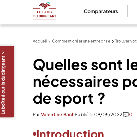
Comparateurs
Accueil
Comment créer une entreprise
Trouver vot
Quelles sont l
La boîte à outils du dirigeant
nécessaires po
de sport ?
Par
Valentine Bach
Publié le 09/05/2022
0
Introduction