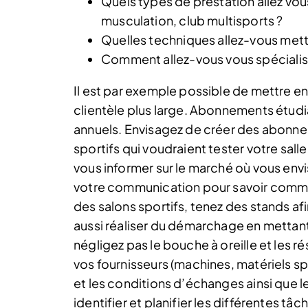
Quels types de prestation allez vou
musculation, club multisports ?
Quelles techniques allez-vous mett
Comment allez-vous vous spécialise
Il est par exemple possible de mettre e
clientèle plus large. Abonnements étud
annuels. Envisagez de créer des abonne
sportifs qui voudraient tester votre sal
vous informer sur le marché où vous envisa
votre communication pour savoir comment
des salons sportifs, tenez des stands af
aussi réaliser du démarchage en mettant 
négligez pas le bouche à oreille et les 
vos fournisseurs (machines, matériels sp
et les conditions d’échanges ainsi que le
identifier et planifier les différentes tâc