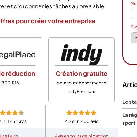
N
r et d’ordonner les tâches au préalable.
ffres pour créer votre entreprise
Po
e réduction
Création gratuite
LBDDIR15
pour tout abonnement à
Artic
IndyPremium
Le sta
La rég
sur 11 434 avis
4,7 sur 1400 avis
sport
Lire l’avis
Avis en cours de rédaction