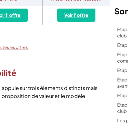
So
oir l’offre
Voir l’offre
Étape
club
Étape
outes les offres
Étape
comm
Étape
ilité
Étape
avant
 s’appuie sur trois éléments distincts mais
Étape
 proposition de valeur et le modèle
Étape
club
Les 