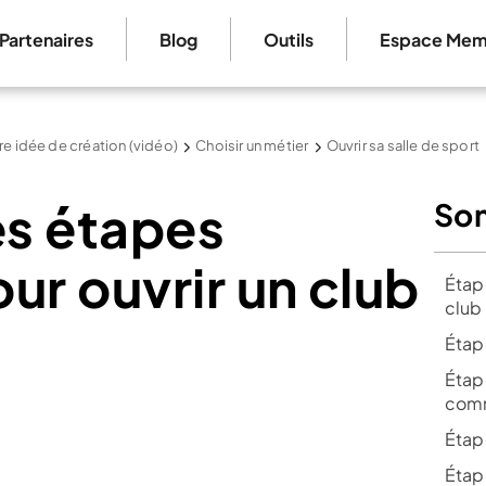
Partenaires
Blog
Outils
Espace Mem
re idée de création (vidéo)
Choisir un métier
Ouvrir sa salle de sport
es étapes
So
ur ouvrir un club
Étape
club
Étape
Étape
comm
Étape
Étape