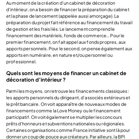
Au moment de la création d’un cabinet de décoration
d’intérieur, on a besoin de financer la préparation du cabinet
et la phase de lancement (appelée aussi amorçage). La
préparation du projet fait référence au financement du travail
de gestion et les frais liés. Le lancement comprend le
financement des matériels, fonds de commerce… Pour le
premier financement, on fait appel aux fonds propres, aux
apports personnels. Pour le second, on pense également aux
apports en numéraire, en nature et/ou personnel ou
professionnel.
Quels sont les moyens de financer un cabinet de
décoration d’intérieur ?
Parmi les moyens, on retrouve les financements classiques :
les apports personnels du dirigeant, d’associés extérieurs et
le prêt bancaire. On voit apparaître de nouveaux modes de
financements comme la Love Money ou le financement
participatif. On voit également se multiplier les concours
prêts d’honneurs et subventions nationales ou régionales.
Certaines organisations comme France initiative sont là pour
donner un coup de pouce aux créateurs. Par ailleurs, la BPI