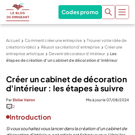
Codes promo
Accueil
Comment créer une entreprise
Trouver votre idée de
création (vidéo)
Réussir sa création d’entreprise
Créer une
entreprise artistique
Devenir décorateur d’intérieur
Les
étapes de création d’un cabinet de décoration d’intérieur
Créer un cabinet de décoration
d'intérieur : les étapes à suivre
Par
Eloïse Vairon
Mis à jour le 07/08/2024
2
Introduction
Si vous souhaitez vous lancer dans la création d’un cabinet de
décoration d’intérieur, cet article est fait pour vous ! Voici les