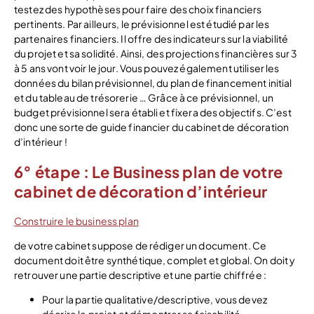
testez des hypothèses pour faire des choix financiers
pertinents. Par ailleurs, le prévisionnel est étudié par les
partenaires financiers. Il offre des indicateurs sur la viabilité
du projet et sa solidité. Ainsi, des projections financières sur 3
à 5 ans vont voir le jour. Vous pouvez également utiliser les
données du bilan prévisionnel, du plan de financement initial
et du tableau de trésorerie … Grâce à ce prévisionnel, un
budget prévisionnel sera établi et fixera des objectifs. C’est
donc une sorte de guide financier du cabinet de décoration
d’intérieur !
6° étape : Le Business plan de votre
cabinet de décoration d’intérieur
Construire le business plan
de votre cabinet suppose de rédiger un document. Ce
document doit être synthétique, complet et global. On doit y
retrouver une partie descriptive et une partie chiffrée :
Pour la partie qualitative/descriptive, vous devez