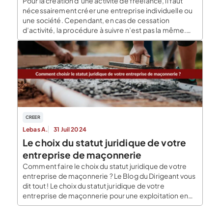
Pour la création d’une activité de freelance, il faut
nécessairement créer une entreprise individuelle ou
une société. Cependant, en cas de cessation
d’activité, la procédure à suivre n’est pas la même.
Pourquoi arrêter son activité de freelance ? Le gérant
de l’entreprise de freelance qui a créé une société
pour l’exercice de son activité, peut choisir […]
CREER
Lebas A.
31 Juil 2024
Le choix du statut juridique de votre
entreprise de maçonnerie
Comment faire le choix du statut juridique de votre
entreprise de maçonnerie ? Le Blog du Dirigeant vous
dit tout ! Le choix du statut juridique de votre
entreprise de maçonnerie pour une exploitation en
nom propre Lorsque vous exploitez votre société en
nom propre, vous avez le choix entre trois statuts