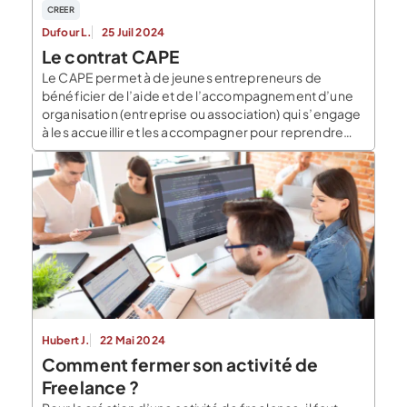
CREER
Dufour L.
25 Juil 2024
Le contrat CAPE
Le CAPE permet à de jeunes entrepreneurs de
bénéficier de l’aide et de l’accompagnement d’une
organisation (entreprise ou association) qui s’engage
à les accueillir et les accompagner pour reprendre
une entreprise ou préparer, tester et démarrer une
nouvelle activité. Le contrat d’appui au projet
d’entreprise : définition, caractéristiques et
bénéficiaires Le Contrat d’Appui au Projet
d’Entreprise […]
Hubert J.
22 Mai 2024
Comment fermer son activité de
Freelance ?