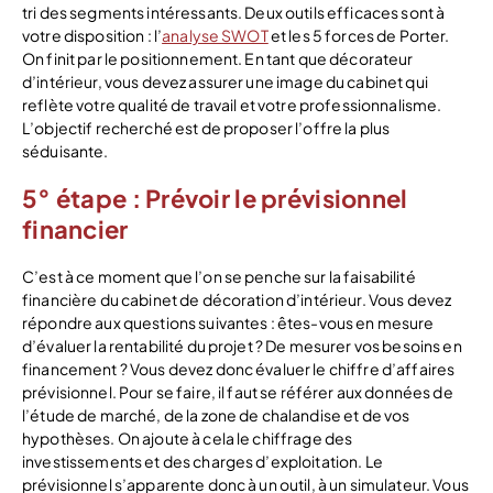
tri des segments intéressants. Deux outils efficaces sont à
votre disposition : l’
analyse SWOT
et les 5 forces de Porter.
On finit par le positionnement. En tant que décorateur
d’intérieur, vous devez assurer une image du cabinet qui
reflète votre qualité de travail et votre professionnalisme.
L’objectif recherché est de proposer l’offre la plus
séduisante.
5° étape : Prévoir le prévisionnel
financier
C’est à ce moment que l’on se penche sur la faisabilité
financière du cabinet de décoration d’intérieur. Vous devez
répondre aux questions suivantes : êtes-vous en mesure
d’évaluer la rentabilité du projet ? De mesurer vos besoins en
financement ? Vous devez donc évaluer le chiffre d’affaires
prévisionnel. Pour se faire, il faut se référer aux données de
l’étude de marché, de la zone de chalandise et de vos
hypothèses. On ajoute à cela le chiffrage des
investissements et des charges d’exploitation. Le
prévisionnel s’apparente donc à un outil, à un simulateur. Vous