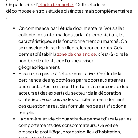
On parle ici de l’
étude de marché
. Cette étude se
décompose en trois études distinctes mais complémentaires
:
On commence par l’étude documentaire. Vous allez
collecter des informations sur la réglementation, les
caractéristiques et le fonctionnement du marché. On
se renseigne ici sur les clients, les concurrents. Cela
permet d’établir la
zone de chalandise
, c’est-à-dire le
nombre de clients que l’on peut viser
géographiquement.
Ensuite, on passe à l’étude qualitative. On étudie la
pertinence des hypothèses par rapport aux attentes
des clients. Pour se faire, il faut aller à la rencontre des
acteurs et des experts du secteur de la décoration
d’intérieur. Vous pouvez les solliciter en leur donnant
des questionnaires, des formulaires de satisfaction à
remplir.
La dernière étude dit quantitative permet d’analyser les
comportements des consommateurs. On voit se
dresser le profil (âge, profession, lieu d’habitation,