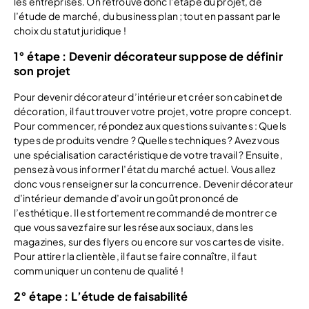
les entreprises. On retrouve donc l’étape du projet, de
l’étude de marché, du business plan ; tout en passant par le
choix du statut juridique !
1° étape : Devenir décorateur suppose de définir
son projet
Pour devenir décorateur d’intérieur et créer son cabinet de
décoration, il faut trouver votre projet, votre propre concept.
Pour commencer, répondez aux questions suivantes : Quels
types de produits vendre ? Quelles techniques ? Avez vous
une spécialisation caractéristique de votre travail ? Ensuite,
pensez à vous informer l’état du marché actuel. Vous allez
donc vous renseigner sur la concurrence. Devenir décorateur
d’intérieur demande d’avoir un goût prononcé de
l’esthétique. Il est fortement recommandé de montrer ce
que vous savez faire sur les réseaux sociaux, dans les
magazines, sur des flyers ou encore sur vos cartes de visite.
Pour attirer la clientèle, il faut se faire connaître, il faut
communiquer un contenu de qualité !
2° étape : L’étude de faisabilité