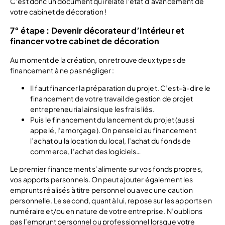
C’est donc un document qui relate l’état d’avancement de
votre cabinet de décoration !
7° étape : Devenir décorateur d’intérieur et
financer votre cabinet de décoration
Au moment de la création, on retrouve deux types de
financement à ne pas négliger :
Il faut financer la préparation du projet. C’est-à-dire le
financement de votre travail de gestion de projet
entrepreneurial ainsi que les frais liés.
Puis le financement du lancement du projet (aussi
appelé, l’amorçage). On pense ici au financement
l’achat ou la location du local, l’achat du fonds de
commerce, l’achat des logiciels…
Le premier financement s’alimente sur vos fonds propres,
vos apports personnels. On peut ajouter également les
emprunts réalisés à titre personnel ou avec une caution
personnelle. Le second, quant à lui, repose sur les apports en
numéraire et/ou en nature de votre entreprise. N’oublions
pas l’emprunt personnel ou professionnel lorsque votre