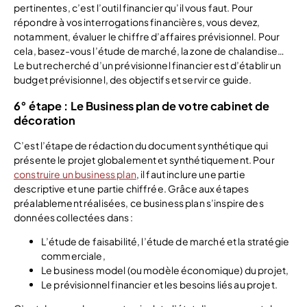
pertinentes, c’est l’outil financier qu’il vous faut. Pour
répondre à vos interrogations financières, vous devez,
notamment, évaluer le chiffre d’affaires prévisionnel. Pour
cela, basez-vous l’étude de marché, la zone de chalandise…
Le but recherché d’un prévisionnel financier est d’établir un
budget prévisionnel, des objectifs et servir ce guide.
6° étape : Le Business plan de votre cabinet de
décoration
C’est l’étape de rédaction du document synthétique qui
présente le projet globalement et synthétiquement. Pour
construire un business plan
, il faut inclure une partie
descriptive et une partie chiffrée. Grâce aux étapes
préalablement réalisées, ce business plan s’inspire des
données collectées dans :
L’étude de faisabilité, l’étude de marché et la stratégie
commerciale,
Le business model (ou modèle économique) du projet,
Le prévisionnel financier et les besoins liés au projet.