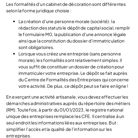
Les formalités d’un cabinet de décoration sont différentes
selon la forme juridique choisie :
La création d’une personne morale (société) : la
rédaction des statuts le dépôt de capital social, remplir
le formulaire M0, la publication d’une annonce légale
ainsi que la constitution du dossier d’immatriculation
sont obligatoires.
Lorsque vous créez une entreprise (sans personne
morale), les formalités sont relativement simples. Il
vous suffit de constituer un dossier de création pour
immatriculer votre entreprise. Le dépôt se fait auprès
du Centre de Formalités des Entreprises qui concerne
votre activité. De plus, ce dépôt peut se faire en ligne !
En exerçant une activité artisanale, vous devez effectuer les
démarches administratives auprès du répertoire des métiers
(RM). Toutefois, à partir du 01/01/2023, le registre national
unique des entreprises remplace les CFE. Il centralise à un
seul endroit les informations liées aux entreprises. But :
simplifier l’accès et la qualité de l’information sur les
entreprises.