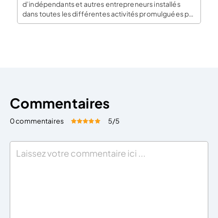
d’indépendants et autres entrepreneurs installés
dans toutes les différentes activités promulguées par
ce domaine généraliste. Petits ou grands travaux,
petits ou grands comptes, ils interviennent parfois de
manière différente bien qu’ils possèdent le même
statut et la même profession. […]
Commentaires
0 commentaires
5
/5
Évaluez cet article:
Donner une note