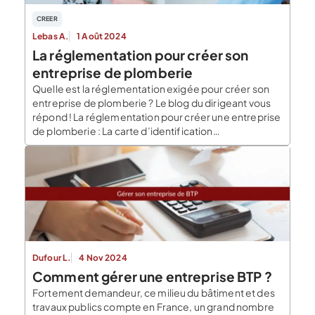
CREER
Lebas A.
1 Août 2024
La réglementation pour créer son
entreprise de plomberie
Quelle est la réglementation exigée pour créer son
entreprise de plomberie ? Le blog du dirigeant vous
répond ! La réglementation pour créer une entreprise
de plomberie : La carte d’identification
professionnelle Qu’est-ce que c’est ? La carte
d’identification professionnelle des salariés du BTP
est obligatoire pour tous les salariés qui travaillent sur
un chantier. Comment l’obtenir ? L’employeur […]
Dufour L.
4 Nov 2024
Comment gérer une entreprise BTP ?
Fortement demandeur, ce milieu du bâtiment et des
travaux publics compte en France, un grand nombre