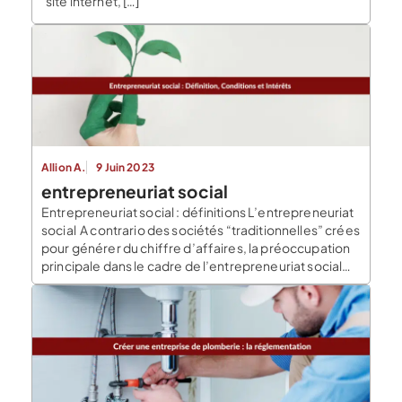
site internet, […]
Allion A.
9 Juin 2023
entrepreneuriat social
Entrepreneuriat social : définitions L’entrepreneuriat
social A contrario des sociétés “traditionnelles” crées
pour générer du chiffre d’affaires, la préoccupation
principale dans le cadre de l’entrepreneuriat social
n’est pas la réalisation d’un profit, mais l’action en
faveur de l’intérêt général. En effet, les principaux
objectifs de l’entrepreneuriat social sont d’agir pour
le bien-être de la société, […]