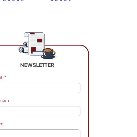
NEWSLETTER
ail*
énom
om