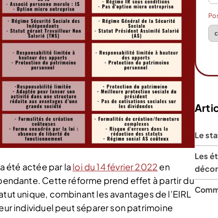
Po
Artic
Le sta
Les é
 a été actée par la
loi du 14 février 2022
en
décora
épendante. Cette réforme prend effet à partir du
Comme
atut unique, combinant les avantages de l’EIRL
neur individuel peut séparer son patrimoine