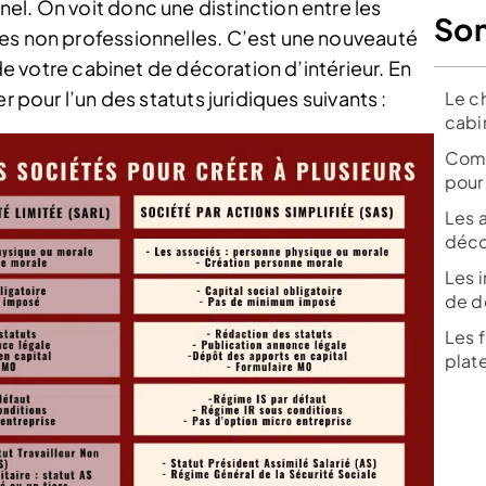
el. On voit donc une distinction entre les
So
ces non professionnelles. C’est une nouveauté
 de votre cabinet de décoration d’intérieur. En
r pour l’un des statuts juridiques suivants :
Le ch
cabi
Comm
pour 
Les 
décor
Les 
de dé
Les f
plat