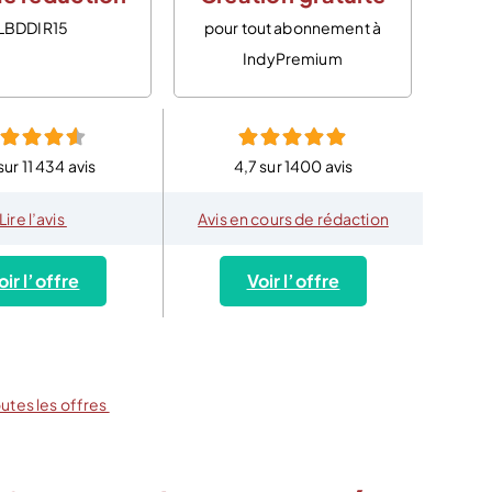
LBDDIR15
pour tout abonnement à
IndyPremium
sur 11 434 avis
4,7 sur 1400 avis
Lire l’avis
Avis en cours de rédaction
oir l’offre
Voir l’offre
outes les offres