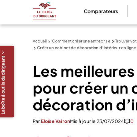
Comparateurs
Accueil
Comment créer une entreprise
Trouver vot
Créer un cabinet de décoration d’intérieur en ligne
La boîte à outils du dirigeant
Les meilleure
pour créer un 
décoration d’i
Par
Eloïse Vairon
Mis à jour le 23/07/2024
0