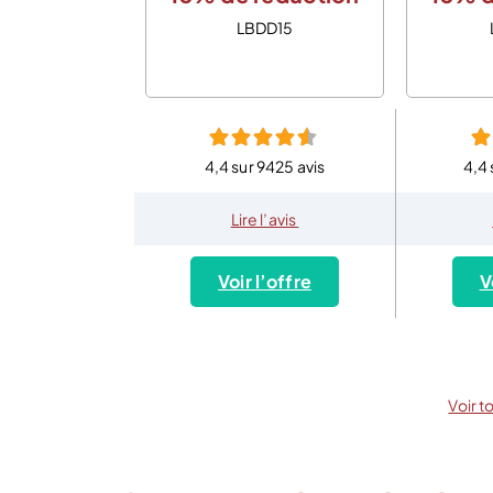
LBDD15
4,4 sur 9425 avis
4,4 
Lire l’avis
Voir l’offre
V
Voir t