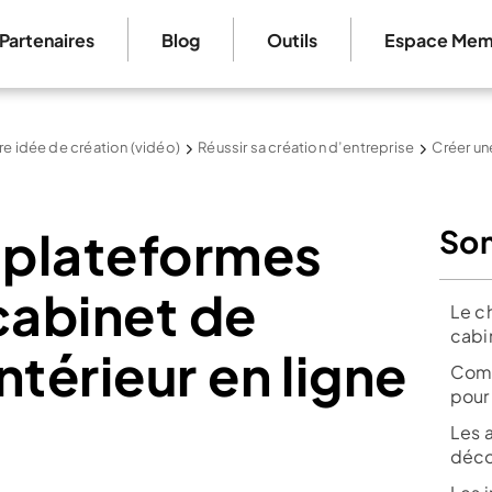
Partenaires
Blog
Outils
Espace Mem
re idée de création (vidéo)
Réussir sa création d’entreprise
Créer un
s plateformes
So
cabinet de
Le ch
cabi
ntérieur en ligne
Comm
pour 
Les 
décor