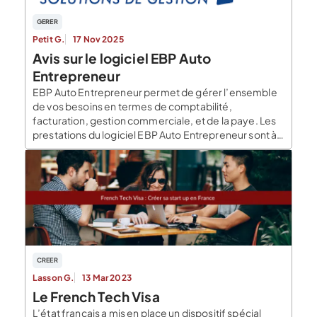
GERER
Petit G.
17 Nov 2025
Avis sur le logiciel EBP Auto
Entrepreneur
EBP Auto Entrepreneur permet de gérer l’ensemble
de vos besoins en termes de comptabilité,
facturation, gestion commerciale, et de la paye. Les
prestations du logiciel EBP Auto Entrepreneur sont à
destination des auto-entrepreneurs. Description de
EBP Entrepreneur Le logiciel EBP Auto Entrepreneur
est un logiciel français fondé par René Sentis qui
l’actuel PDG du groupe […]
CREER
Lasson G.
13 Mar 2023
Le French Tech Visa
L’état français a mis en place un dispositif spécial