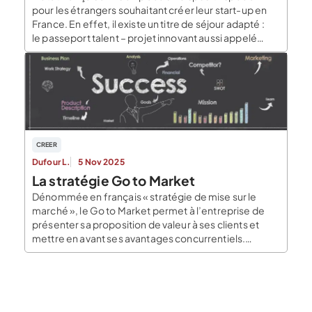
pour les étrangers souhaitant créer leur start-up en
France. En effet, il existe un titre de séjour adapté :
le passeport talent – projet innovant aussi appelé
French Tech visa. Attention, ce dispositif ne concerne
que les citoyens hors UE et Espace économique
européen (excepté les
ressortissants algériens bénéficiant d’un régime […]
CREER
Dufour L.
5 Nov 2025
La stratégie Go to Market
Dénommée en français « stratégie de mise sur le
marché », le Go to Market permet à l’entreprise de
présenter sa proposition de valeur à ses clients et
mettre en avant ses avantages concurrentiels.
Toutefois, lancer un nouveau service ou produit sur un
marché nécessite une réflexion stratégique
rigoureuse. Voici les étapes à suivre pour […]