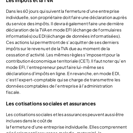
Les impôts et la TVA
Dans les 60 jours qui suivent la fermeture d’une entreprise
individuelle, son propriétaire doit faire une déclaration auprès
du service des impôts. Il devra également faire une dernière
déclaration de la TVA en mode EFI (échange de formulaires
informatisés) ou EDI (échange de données informatisées).
Ces actions lui permettront de s’acquitter de ses derniers
impôts sur le revenu et de la TVA due au moment de la
cessation d’activité. Les mêmes règles s’imposent pour la
contribution économique territoriale (CET). Il faut noter qu’en
mode EFI, l’entrepreneur peut faire lui-même ses
déclarations d’impôts en ligne. En revanche, en mode EDI,
c’est l’expert-comptable qui se charge de transmettre les
données comptables de l’entreprise à l’administration
fiscale.
Les cotisations sociales et assurances
Les cotisations sociales et les assurances peuvent aussi être
incluses dans le coût de
la fermeture d’une entreprise individuelle. Elles comprennent
généralement l’assurance maladie-maternité, la