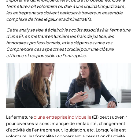
fermeture soit volontaire ou due à une liquidation judiciaire,
les entrepreneurs doivent naviguer à travers un ensemble
complexe de frais légaux et administratifs.
Cette analyse vise à éclaircir les coûts associés à la fermeture
d’une EI, en mettant en lumière les frais de justice, les
honoraires professionnels, et les dépenses annexes.
Comprendre ces aspects est crucial pour une clôture
efficace et responsable de l’entreprise.
La fermeture
d’une entreprise individuelle
(EI) peut subvenir
pour diverses raisons : manque de rentabilité, changement
d’activité de l’entrepreneur, liquidation, etc. Lorsqu’elle est
volontaire, les formalités concernant la cessation d’activité