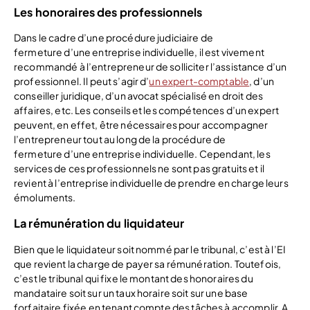
Les honoraires des professionnels
Dans le cadre d’une procédure judiciaire de
fermeture d’une entreprise individuelle, il est vivement
recommandé à l’entrepreneur de solliciter l’assistance d’un
professionnel. Il peut s’agir d’
un expert-comptable
, d’un
conseiller juridique, d’un avocat spécialisé en droit des
affaires, etc. Les conseils et les compétences d’un expert
peuvent, en effet, être nécessaires pour accompagner
l’entrepreneur tout au long de la procédure de
fermeture d’une entreprise individuelle. Cependant, les
services de ces professionnels ne sont pas gratuits et il
revient à l’entreprise individuelle de prendre en charge leurs
émoluments.
La rémunération du liquidateur
Bien que le liquidateur soit nommé par le tribunal, c’est à l’EI
que revient la charge de payer sa rémunération. Toutefois,
c’est le tribunal qui fixe le montant des honoraires du
mandataire soit sur un taux horaire soit sur une base
forfaitaire fixée en tenant compte des tâches à accomplir. A