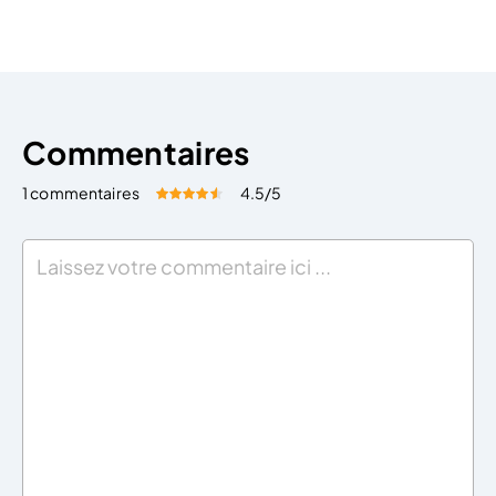
sont variées : La variabilité des missions de l’assistant
comptable Vous l’aurez compris, l’assistant
comptable […]
Commentaires
1 commentaires
4.5
/5
Évaluez cet article:
Donner une note