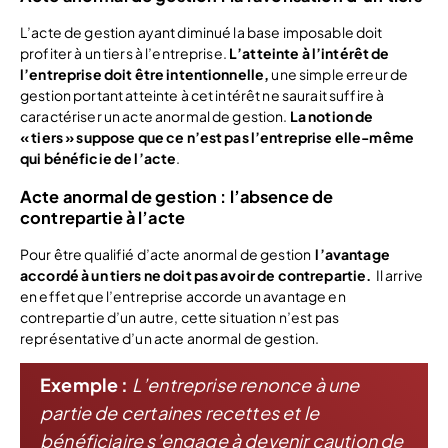
L’acte de gestion ayant diminué la base imposable doit
profiter à un tiers à l’entreprise.
L’atteinte à l’intérêt de
l’entreprise doit être intentionnelle,
une simple erreur de
gestion portant atteinte à cet intérêt ne saurait suffire à
caractériser un acte anormal de gestion.
La notion de
« tiers » suppose que ce n’est pas l’entreprise elle-même
qui bénéficie de l’acte
.
Acte anormal de gestion : l’absence de
contrepartie à l’acte
Pour être qualifié d’acte anormal de gestion
l’avantage
accordé à un tiers ne doit pas avoir de contrepartie.
Il arrive
en effet que l’entreprise accorde un avantage en
contrepartie d’un autre, cette situation n’est pas
représentative d’un acte anormal de gestion.
Exemple :
L’entreprise renonce à une
partie de certaines recettes et le
bénéficiaire s’engage à devenir caution de