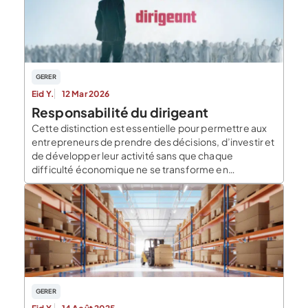
GERER
Eid Y.
12 Mar 2026
Responsabilité du dirigeant
Cette distinction est essentielle pour permettre aux
entrepreneurs de prendre des décisions, d’investir et
de développer leur activité sans que chaque
difficulté économique ne se transforme en
responsabilité personnelle. Cependant, cette
protection n’est pas absolue. Dans certaines
situations, la responsabilité personnelle du dirigeant
peut être engagée, notamment lorsqu’une faute a
été commise dans l’exercice de […]
GERER