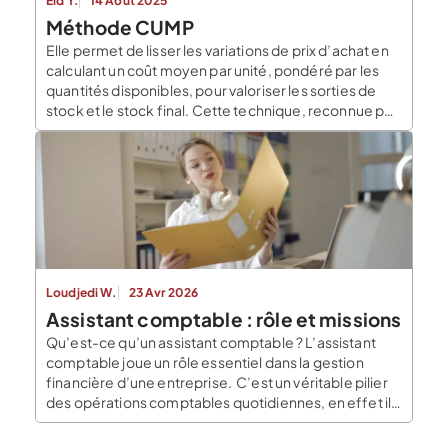
Eid Y.
14 Août 2025
Méthode CUMP
Elle permet de lisser les variations de prix d’achat en
calculant un coût moyen par unité, pondéré par les
quantités disponibles, pour valoriser les sorties de
stock et le stock final. Cette technique, reconnue par
le Plan Comptable Général (règlement ANC 2014-03)
et par la norme IAS 2 des IFRS, est particulièrement
adaptée aux biens […]
Loudjedi W.
23 Avr 2026
Assistant comptable : rôle et missions
Qu’est-ce qu’un assistant comptable ? L’assistant
comptable joue un rôle essentiel dans la gestion
financière d’une entreprise. C’est un véritable pilier
des opérations comptables quotidiennes, en effet il
assure le bon déroulement des tâches
administratives et financières. Ses responsabilités