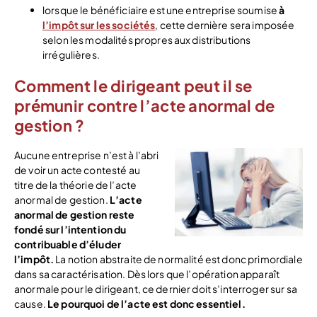
lorsque le bénéficiaire est une entreprise soumise
à
l’impôt sur les sociétés
, cette dernière sera imposée
selon les modalités propres aux distributions
irrégulières.
Comment le dirigeant peut il se
prémunir contre l’acte anormal de
gestion ?
Aucune entreprise n’est à l’abri
de voir un acte contesté au
titre de la théorie de l’acte
anormal de gestion.
L’acte
anormal de gestion reste
fondé sur l’intention du
contribuable d’éluder
l’impôt.
La notion abstraite de normalité est donc primordiale
dans sa caractérisation. Dès lors que l’opération apparaît
anormale pour le dirigeant, ce dernier doit s’interroger sur sa
cause.
Le pourquoi de l’acte est donc essentiel.