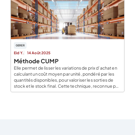
conservation des factures, le suivi chronologique des
flux financiers, font partie des basiques de la gestion
d’entreprise. Ils vous aideront […]
GERER
Eid Y.
14 Août 2025
Méthode CUMP
Elle permet de lisser les variations de prix d’achat en
calculant un coût moyen par unité, pondéré par les
quantités disponibles, pour valoriser les sorties de
stock et le stock final. Cette technique, reconnue par
le Plan Comptable Général (règlement ANC 2014-03)
et par la norme IAS 2 des IFRS, est particulièrement
adaptée aux biens […]