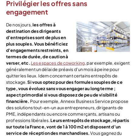
Privilégier les offres sans
engagement
De nos jours,
les offres à
destination des dirigeants
d’entreprises sont de plus en
plus souples.
Vous bénéficiez
d’engagements restreints, en
termes de durée, de caution à
verser, etc.
Les espaces de coworking
, par exemple, exigent
généralement un délai de préavis d’un mois à peine pour
quitter les lieux. Idem concernant certains entrepôts de
stockage.
Si vous optez pour des formules souples de ce
type, vous évoluez sans vous engager au long terme ;
aspect primordial si vous disposez de peu de visibilité
financière.
Pour exemple, Annexx Business Service propose
des solutions tout-en-un aux entrepreneurs, dirigeants de
PME, indépendants ou encore commerçants, artisans ou
professions libérales.
Leurs entrepôts de stockage, répartis
sur toute la France, vont de 1 à 100 m2 et disposent d’un
service de réception des marchandises.
Vous gagnez du