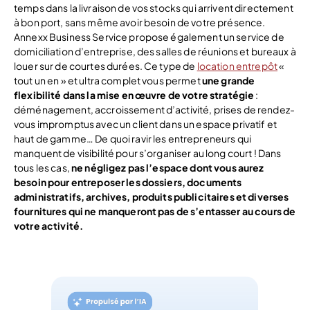
temps dans la livraison de vos stocks qui arrivent directement
à bon port, sans même avoir besoin de votre présence.
Annexx Business Service propose également un service de
domiciliation d’entreprise, des salles de réunions et bureaux à
louer sur de courtes durées. Ce type de
location entrepôt
«
tout un en » et ultra complet vous permet
une grande
flexibilité dans la mise en œuvre de votre stratégie
:
déménagement, accroissement d’activité, prises de rendez-
vous impromptus avec un client dans un espace privatif et
haut de gamme… De quoi ravir les entrepreneurs qui
manquent de visibilité pour s’organiser au long court ! Dans
tous les cas,
ne négligez pas l’espace dont vous aurez
besoin pour entreposer les dossiers, documents
administratifs, archives, produits publicitaires et diverses
fournitures qui ne manqueront pas de s’entasser au cours de
votre activité.