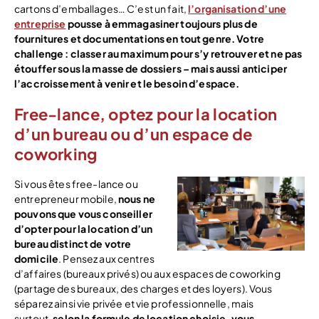
cartons d’emballages… C’est un fait,
l’organisation d’une
entreprise
pousse à emmagasiner toujours plus de
fournitures et documentations en tout genre.
Votre
challenge : classer au maximum pour s’y retrouver et ne pas
étouffer sous la masse de dossiers – mais aussi anticiper
l’accroissement à venir et le besoin d’espace.
Free-lance, optez pour la location
d’un bureau ou d’un espace de
coworking
Si vous êtes free-lance ou
entrepreneur mobile,
nous ne
pouvons que vous conseiller
d’opter pour la location d’un
bureau distinct de votre
domicile
. Pensez aux centres
d’affaires (bureaux privés) ou aux espaces de coworking
(partage des bureaux, des charges et des loyers). Vous
séparez ainsi vie privée et vie professionnelle, mais
surtout,
selon la formule de location choisie, vous