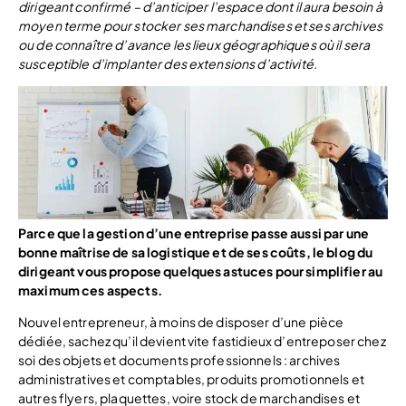
dirigeant confirmé – d’anticiper l’espace dont il aura besoin à
moyen terme pour stocker ses marchandises et ses archives
ou de connaître d’avance les lieux géographiques où il sera
susceptible d’implanter des extensions d’activité.
Parce que la gestion d’une entreprise passe aussi par une
bonne maîtrise de sa logistique et de ses coûts, le blog du
dirigeant vous propose quelques astuces pour simplifier au
maximum ces aspects.
Nouvel entrepreneur, à moins de disposer d’une pièce
dédiée, sachez qu’il devient vite fastidieux d’entreposer chez
soi des objets et documents professionnels : archives
administratives et comptables, produits promotionnels et
autres flyers, plaquettes, voire stock de marchandises et