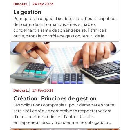
Dufour L.
24 Fév 2026
La gestion
Pour gérer, le dirigeant se dote alors d’outils capables
de fournir des informations sûres et fiables
concernant la santé de son entreprise. Parmi ces
outils, citons le contrôle de gestion, le suivi de la
trésorerie et bien entendu les comptes annuels
basés sur la comptabilité régulière de l’entreprise. Le
blog du dirigeant zoome sur les […]
Dufour L.
24 Fév 2026
Création : Principes de gestion
Les obligations comptables : pour démarrer en toute
sérénité Les règles comptables à respecter varient
d’une structure juridique à l’autre. Un auto-
entrepreneur ne suivra pas les mêmes obligations
qu’un dirigeant de SARL. Pour exemple, la