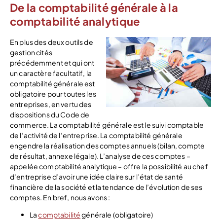
De la comptabilité générale à la
comptabilité analytique
En plus des deux outils de
gestion cités
précédemment et qui ont
un caractère facultatif, la
comptabilité générale est
obligatoire pour toutes les
entreprises, en vertu des
dispositions du Code de
commerce. La comptabilité générale est le suivi comptable
de l’activité de l’entreprise. La comptabilité générale
engendre la réalisation des comptes annuels (bilan, compte
de résultat, annexe légale). L’analyse de ces comptes –
appelée comptabilité analytique – offre la possibilité au chef
d’entreprise d’avoir une idée claire sur l’état de santé
financière de la société et la tendance de l’évolution de ses
comptes. En bref, nous avons :
La
comptabilité
générale (obligatoire)