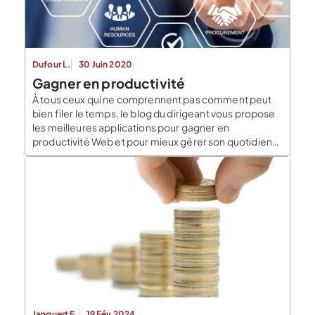
Dufour L.
30 Juin 2020
Gagner en productivité
À tous ceux qui ne comprennent pas comment peut
bien filer le temps, le blog du dirigeant vous propose
les meilleures applications pour gagner en
productivité Web et pour mieux gérer son quotidien
de chef d’entreprise. Notez que la moyenne de
réalisation d’une tâche sur ordinateur sans
interruption n’excède pas 12 minutes… Réagissez !
Des applications pour gagner en productivité Rescue
[…]
Janquert E.
19 Fév 2024