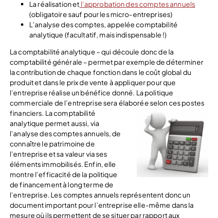
La réalisation et
l’approbation des comptes annuels
(obligatoire sauf pour les micro-entreprises)
L’analyse des comptes, appelée comptabilité
analytique (facultatif, mais indispensable !)
La comptabilité analytique – qui découle donc de la
comptabilité générale – permet par exemple de déterminer
la contribution de chaque fonction dans le coût global du
produit et dans le prix de vente à appliquer pour que
l’entreprise réalise un bénéfice donné. La politique
commerciale de l’entreprise sera élaborée selon ces postes
financiers.
La comptabilité
analytique permet aussi, via
l’analyse des comptes annuels, de
connaître le patrimoine de
l’entreprise et sa valeur via ses
éléments immobilisés. Enfin, elle
montre l’efficacité de la politique
de financement à long terme de
l’entreprise. Les comptes annuels représentent donc un
document important pour l’entreprise elle-même dans la
mesure où ils permettent de se situer par rapport aux