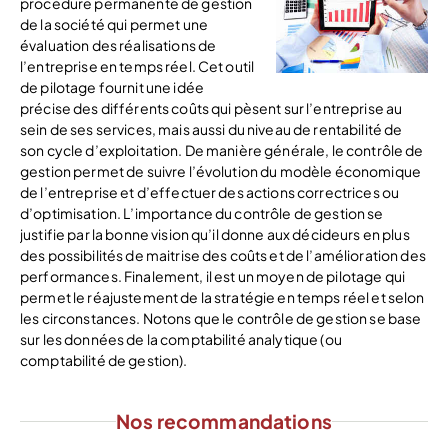
procédure permanente de gestion
de la société qui permet une
évaluation des réalisations de
l’entreprise en temps réel. Cet outil
de pilotage fournit une idée
précise des différents coûts qui pèsent sur l’entreprise au
sein de ses services, mais aussi du niveau de rentabilité de
son cycle d’exploitation. De manière générale, le contrôle de
gestion permet de suivre l’évolution du modèle économique
de l’entreprise et d’effectuer des actions correctrices ou
d’optimisation. L’importance du contrôle de gestion se
justifie par la bonne vision qu’il donne aux décideurs en plus
des possibilités de maitrise des coûts et de l’amélioration des
performances. Finalement, il est un moyen de pilotage qui
permet le réajustement de la stratégie en temps réel et selon
les circonstances. Notons que le contrôle de gestion se base
sur les données de la comptabilité analytique (ou
comptabilité de gestion).
Nos recommandations