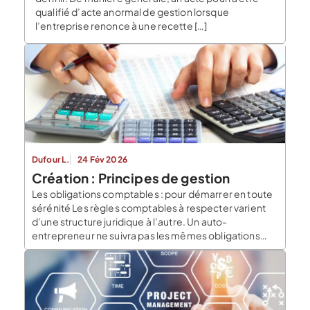
qualifié d’acte anormal de gestion lorsque
l’entreprise renonce à une recette […]
Dufour L.
24 Fév 2026
Création : Principes de gestion
Les obligations comptables : pour démarrer en toute
sérénité Les règles comptables à respecter varient
d’une structure juridique à l’autre. Un auto-
entrepreneur ne suivra pas les mêmes obligations
qu’un dirigeant de SARL. Pour exemple, la
conservation des factures, le suivi chronologique des
flux financiers, font partie des basiques de la gestion
d’entreprise. Ils vous aideront […]