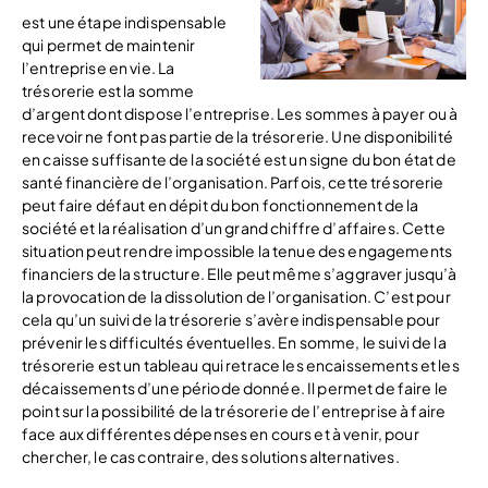
est une étape indispensable
qui permet de maintenir
l’entreprise en vie. La
trésorerie est la somme
d’argent dont dispose l’entreprise. Les sommes à payer ou à
recevoir ne font pas partie de la trésorerie. Une disponibilité
en caisse suffisante de la société est un signe du bon état de
santé financière de l’organisation. Parfois, cette trésorerie
peut faire défaut en dépit du bon fonctionnement de la
société et la réalisation d’un grand chiffre d’affaires. Cette
situation peut rendre impossible la tenue des engagements
financiers de la structure. Elle peut même s’aggraver jusqu’à
la provocation de la dissolution de l’organisation. C’est pour
cela qu’un suivi de la trésorerie s’avère indispensable pour
prévenir les difficultés éventuelles. En somme, le suivi de la
trésorerie est un tableau qui retrace les encaissements et les
décaissements d’une période donnée. Il permet de faire le
point sur la possibilité de la trésorerie de l’entreprise à faire
face aux différentes dépenses en cours et à venir, pour
chercher, le cas contraire, des solutions alternatives.