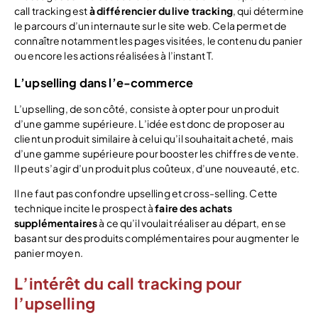
call tracking est
à différencier du live tracking
, qui détermine
le parcours d’un internaute sur le site web. Cela permet de
connaître notamment les pages visitées, le contenu du panier
ou encore les actions réalisées à l’instant T.
L’upselling dans l’e-commerce
L’upselling, de son côté, consiste à opter pour un produit
d’une gamme supérieure. L’idée est donc de proposer au
client un produit similaire à celui qu’il souhaitait acheté, mais
d’une gamme supérieure pour booster les chiffres de vente.
Il peut s’agir d’un produit plus coûteux, d’une nouveauté, etc.
Il ne faut pas confondre upselling et cross-selling. Cette
technique incite le prospect à
faire des achats
supplémentaires
à ce qu’il voulait réaliser au départ, en se
basant sur des produits complémentaires pour augmenter le
panier moyen.
L’intérêt du call tracking pour
l’upselling