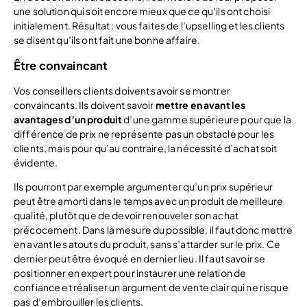
une solution qui soit encore mieux que ce qu’ils ont choisi
initialement. Résultat : vous faites de l’upselling et les clients
se disent qu’ils ont fait une bonne affaire.
Être convaincant
Vos conseillers clients doivent savoir se montrer
convaincants. Ils doivent savoir
mettre en avant les
avantages d’un produit
d’une gamme supérieure pour que la
différence de prix ne représente pas un obstacle pour les
clients, mais pour qu’au contraire, la nécessité d’achat soit
évidente.
Ils pourront par exemple argumenter qu’un prix supérieur
peut être amorti dans le temps avec un produit de meilleure
qualité, plutôt que de devoir renouveler son achat
précocement. Dans la mesure du possible, il faut donc mettre
en avant les atouts du produit, sans s’attarder sur le prix. Ce
dernier peut être évoqué en dernier lieu. Il faut savoir se
positionner en expert pour instaurer une relation de
confiance et réaliser un argument de vente clair qui ne risque
pas d’embrouiller les clients.