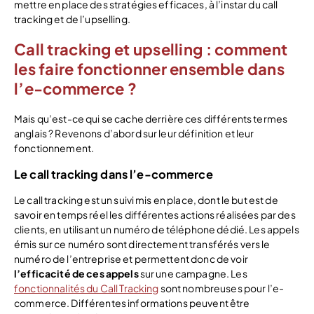
mettre en place des stratégies efficaces, à l’instar du call
tracking et de l’upselling.
Call tracking et upselling : comment
les faire fonctionner ensemble dans
l’e-commerce ?
Mais qu’est-ce qui se cache derrière ces différents termes
anglais ? Revenons d’abord sur leur définition et leur
fonctionnement.
Le call tracking dans l’e-commerce
Le call tracking est un suivi mis en place, dont le but est de
savoir en temps réel les différentes actions réalisées par des
clients, en utilisant un numéro de téléphone dédié. Les appels
émis sur ce numéro sont directement transférés vers le
numéro de l’entreprise et permettent donc de voir
l’efficacité de ces appels
sur une campagne. Les
fonctionnalités du Call Tracking
sont nombreuses pour l’e-
commerce. Différentes informations peuvent être