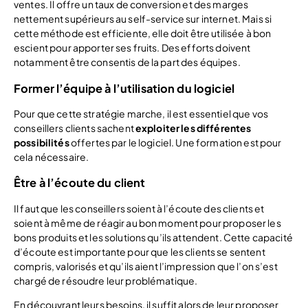
ventes. Il offre un taux de conversion et des marges
nettement supérieurs au self-service sur internet. Mais si
cette méthode est efficiente, elle doit être utilisée à bon
escient pour apporter ses fruits. Des efforts doivent
notamment être consentis de la part des équipes.
Former l’équipe à l’utilisation du logiciel
Pour que cette stratégie marche, il est essentiel que vos
conseillers clients sachent
exploiter les différentes
possibilités
offertes par le logiciel. Une formation est pour
cela nécessaire.
Être à l’écoute du client
Il faut que les conseillers soient à l’écoute des clients et
soient à même de réagir au bon moment pour proposer les
bons produits et les solutions qu’ils attendent. Cette capacité
d’écoute est importante pour que les clients se sentent
compris, valorisés et qu’ils aient l’impression que l’on s’est
chargé de résoudre leur problématique.
En découvrant leurs besoins, il suffit alors de leur proposer