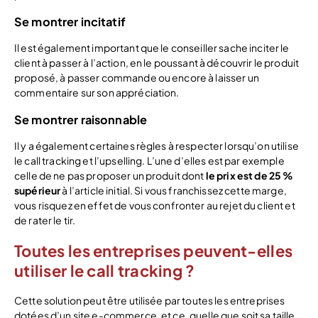
Se montrer incitatif
Il est également important que le conseiller sache inciter le
client à passer à l’action, en le poussant à découvrir le produit
proposé, à passer commande ou encore à laisser un
commentaire sur son appréciation.
Se montrer raisonnable
Il y a également certaines règles à respecter lorsqu’on utilise
le call tracking et l’upselling. L’une d’elles est par exemple
celle de ne pas proposer un produit dont
le prix est de 25 %
supérieur
à l’article initial. Si vous franchissez cette marge,
vous risquez en effet de vous confronter au rejet du client et
de rater le tir.
Toutes les entreprises peuvent-elles
utiliser le call tracking ?
Cette solution peut être utilisée par toutes les entreprises
dotées d’un site e-commerce, et ce, quelle que soit sa taille