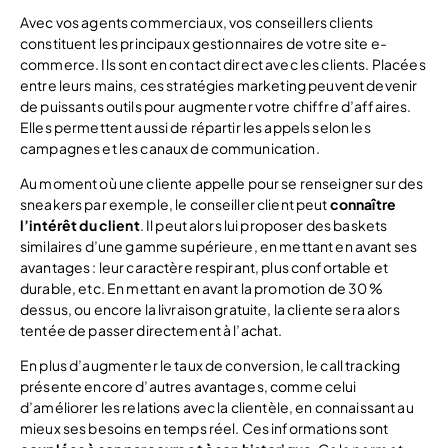
Avec vos agents commerciaux, vos conseillers clients
constituent les principaux gestionnaires de votre site e-
commerce. Ils sont en contact direct avec les clients. Placées
entre leurs mains, ces stratégies marketing peuvent devenir
de puissants outils pour augmenter votre chiffre d’affaires.
Elles permettent aussi de répartir les appels selon les
campagnes et les canaux de communication.
Au moment où une cliente appelle pour se renseigner sur des
sneakers par exemple, le conseiller client peut
connaître
l’intérêt du client
. Il peut alors lui proposer des baskets
similaires d’une gamme supérieure, en mettant en avant ses
avantages : leur caractère respirant, plus confortable et
durable, etc. En mettant en avant la promotion de 30 %
dessus, ou encore la livraison gratuite, la cliente sera alors
tentée de passer directement à l’achat.
En plus d’augmenter le taux de conversion, le call tracking
présente encore d’autres avantages, comme celui
d’améliorer les relations avec la clientèle, en connaissant au
mieux ses besoins en temps réel. Ces informations sont