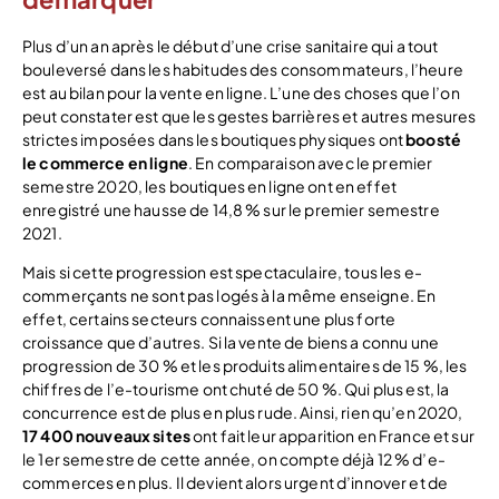
Plus d’un an après le début d’une crise sanitaire qui a tout
bouleversé dans les habitudes des consommateurs, l’heure
est au bilan pour la vente en ligne. L’une des choses que l’on
peut constater est que les gestes barrières et autres mesures
strictes imposées dans les boutiques physiques ont
boosté
le commerce en ligne
. En comparaison avec le premier
semestre 2020, les boutiques en ligne ont en effet
enregistré une hausse de 14,8 % sur le premier semestre
2021.
Mais si cette progression est spectaculaire, tous les e-
commerçants ne sont pas logés à la même enseigne. En
effet, certains secteurs connaissent une plus forte
croissance que d’autres. Si la vente de biens a connu une
progression de 30 % et les produits alimentaires de 15 %, les
chiffres de l’e-tourisme ont chuté de 50 %. Qui plus est, la
concurrence est de plus en plus rude. Ainsi, rien qu’en 2020,
17 400 nouveaux sites
ont fait leur apparition en France et sur
le 1er semestre de cette année, on compte déjà 12 % d’e-
commerces en plus. Il devient alors urgent d’innover et de