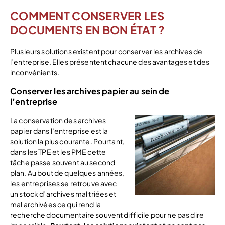
COMMENT CONSERVER LES
DOCUMENTS EN BON ÉTAT ?
Plusieurs solutions existent pour conserver les archives de
l’entreprise. Elles présentent chacune des avantages et des
inconvénients.
Conserver les archives papier au sein de
l’entreprise
La conservation des archives
papier dans l’entreprise est la
solution la plus courante. Pourtant,
dans les TPE et les PME cette
tâche passe souvent au second
plan. Au bout de quelques années,
les entreprises se retrouve avec
un stock d’archives mal triées et
mal archivées ce qui rend la
recherche documentaire souvent difficile pour ne pas dire