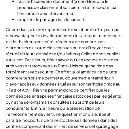
facilité l’accès aux document (à condition que le
process de classement soit bien fait et respecter par
l’ensemble des intervenants),
simplifier le partage des documents.
Cependant, à bien y regarder cette solution n’offre pas que
des avantages. Le développement des attaques numériques
par les hackers ont coûté très cher à de nombreuses
entreprises plus ou moins connues qui ont dû payer pour
récupérer leurs données et/ou éviter qu’elles ne soit publiés
sur le net. Par ailleurs, il faut savoir qu’une grande partie des
archives sont stockées aux Etats-Unis ce qui ne rime pas
forcément avec sécurité. En effet la loi américaine de lutte
contre le terrorisme permet au gouvernement américain
d’avoir accès aux données situées sur son territoire grâce au
« Patriot Act ». Rien ne permet donc de certifier que les
données des entreprises françaises stockées par les géants
du net ne seront jamais consultées au profit de leurs
concurrents. Enfin, à l’heure ou la préservation de
l’environnement devient une question mondiale, il peut
paraître inopportun de faire stocker ses données dans des
centres comprenant des milliers de serveurs et qui dégage