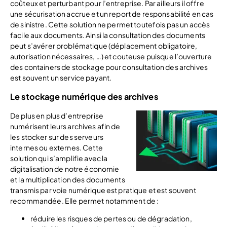
coûteux et perturbant pour l’entreprise. Par ailleurs il offre
une sécurisation accrue et un report de responsabilité en cas
de sinistre. Cette solution ne permet toutefois pas un accès
facile aux documents. Ainsi la consultation des documents
peut s’avérer problématique (déplacement obligatoire,
autorisation nécessaires, …) et couteuse puisque l’ouverture
des containers de stockage pour consultation des archives
est souvent un service payant.
Le stockage numérique des archives
De plus en plus d’entreprise
numérisent leurs archives afin de
les stocker sur des serveurs
internes ou externes. Cette
solution qui s’amplifie avec la
digitalisation de notre économie
et la multiplication des documents
transmis par voie numérique est pratique et est souvent
recommandée. Elle permet notamment de :
réduire les risques de pertes ou de dégradation,