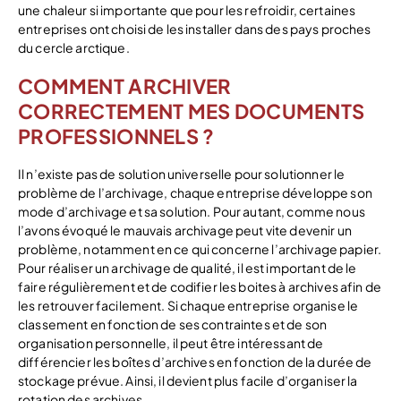
une chaleur si importante que pour les refroidir, certaines
entreprises ont choisi de les installer dans des pays proches
du cercle arctique.
COMMENT ARCHIVER
CORRECTEMENT MES DOCUMENTS
PROFESSIONNELS ?
Il n’existe pas de solution universelle pour solutionner le
problème de l’archivage, chaque entreprise développe son
mode d’archivage et sa solution. Pour autant, comme nous
l’avons évoqué le mauvais archivage peut vite devenir un
problème, notamment en ce qui concerne l’archivage papier.
Pour réaliser un archivage de qualité, il est important de le
faire régulièrement et de codifier les boites à archives afin de
les retrouver facilement. Si chaque entreprise organise le
classement en fonction de ses contraintes et de son
organisation personnelle, il peut être intéressant de
différencier les boîtes d’archives en fonction de la durée de
stockage prévue. Ainsi, il devient plus facile d’organiser la
rotation des archives.