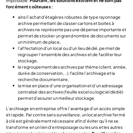
impossible.
Pourtant, les solutions existent et ne sont pas
forcément coûteuses :
ainsi l’achat d’étagères robustes de type rayonnage
archive permettant de classer cartons et boites à
archives ne représente pas une dépense importante et
permet de stocker un grand nombre de documents sur
un minimum de place,
l’affectation d’un local ou d’un lieu dédié, permet de
regrouper l’ensemble des archives et de faciliter leur
stockage,
le regroupement des archives par thème (client, année,
durée de conservation, ..). facilite l’archivage et la
recherche documentaire,
la mise en place d’une organisation et d’un adressage
centralisé des archives (feuille excel ou logiciel dédié)
permet d’assurer un meilleur stockage.
L’archivage en entreprise offre l’avantage d’un accès simple
et rapide. Par contre sans surveillance, un local archive fermé
à clé est généralement nécessaire afin d’éviter qu’il ne se
transforme en un lien d’entreposage ou les uns et les autres