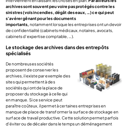
interviennent en laissant les choses en plan.
Par ailleurs les
archives sont souvent peu voire pas protégés contre les
sinistres (vols incendies, dégât des eaux, …) ce qui peut
s’avérer gênant pour les documents
importants,
notamment lorsque les entreprises ont un devoir
de confidentialité (cabinets médicaux, notaires, avocats,
cabinets d’expertise comptable, …).
Le stockage des archives dans des entrepôts
spécialisés
De nombreuses sociétés
proposent de conserver les
archives, il existe par exemple des
sites qui permettent à des
sociétés qui ont de la place de
proposer du stockage à celle qui
en manque. Si ce service peut
paraître coûteux, il permet à certaines entreprises en
manque de place de transformer la surface de stockage en
surface de travail productive. Cette solution permet parfois
d’éviter ou de décaler dans le temps un déménagement