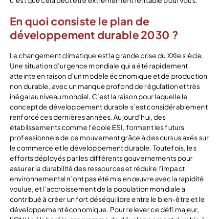
En quoi consiste le plan de
développement durable 2030 ?
Le changement climatique est la grande crise du XXIe siècle.
Une situation d’urgence mondiale qui a été rapidement
atteinte en raison d’un modèle économique et de production
non durable, avec un manque profond de régulation et très
inégal au niveau mondial. C’est la raison pour laquelle le
concept de développement durable s’est considérablement
renforcé ces dernières années. Aujourd’hui, des
établissements comme l’école ESI, forment les futurs
professionnels de ce mouvement grâce à des cursus axés sur
le commerce et le développement durable. Toutefois, les
efforts déployés par les différents gouvernements pour
assurer la durabilité des ressources et réduire l’impact
environnemental n’ont pas été mis en œuvre avec la rapidité
voulue, et l’accroissement de la population mondiale a
contribué à créer un fort déséquilibre entre le bien-être et le
développement économique. Pour relever ce défi majeur,