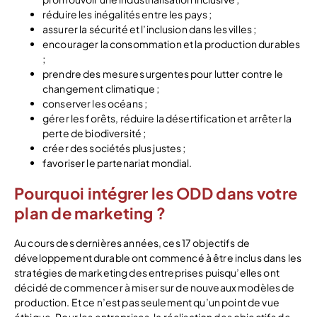
réduire les inégalités entre les pays ;
assurer la sécurité et l’inclusion dans les villes ;
encourager la consommation et la production durables
;
prendre des mesures urgentes pour lutter contre le
changement climatique ;
conserver les océans ;
gérer les forêts, réduire la désertification et arrêter la
perte de biodiversité ;
créer des sociétés plus justes ;
favoriser le partenariat mondial.
Pourquoi intégrer les ODD dans votre
plan de marketing ?
Au cours des dernières années, ces 17 objectifs de
développement durable ont commencé à être inclus dans les
stratégies de marketing des entreprises puisqu’elles ont
décidé de commencer à miser sur de nouveaux modèles de
production. Et ce n’est pas seulement qu’un point de vue