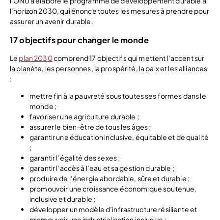
l’ONU a élaboré le programme de développement durable à
l’horizon 2030, qui énonce toutes les mesures à prendre pour
assurer un avenir durable.
17 objectifs pour changer le monde
Le
plan 2030
comprend 17 objectifs qui mettent l’accent sur
la planète, les personnes, la prospérité, la paix et les alliances
:
mettre fin à la pauvreté sous toutes ses formes dans le
monde ;
favoriser une agriculture durable ;
assurer le bien-être de tous les âges ;
garantir une éducation inclusive, équitable et de qualité
;
garantir l’égalité des sexes ;
garantir l’accès à l’eau et sa gestion durable ;
produire de l’énergie abordable, sûre et durable ;
promouvoir une croissance économique soutenue,
inclusive et durable ;
développer un modèle d’infrastructure résiliente et
promouvoir une industrialisation inclusive ;