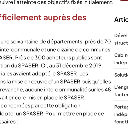
vre l’atteinte des objectifs fixés initialement.
ifficilement auprès des
Artic
Dével
es, une soixantaine de départements, près de 70
struct
 intercommunale et une dizaine de communes
Cabin
ASER. Près de 300 acheteurs publics sont
indép
ption du SPASER. Or, au 31 décembre 2019,
riales avaient adopté le SPASER. Les
Soluti
ns la mise en œuvre d’un SPASER puisqu’elles
L'eng
n revanche, aucune intercommunalité sur les 48
facteu
avait encore mis en place le SPASER.
s concernées par cette obligation
Portag
adopter un SPASER. Pour mettre en place ce
indép
saires :
fonct