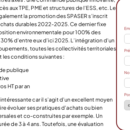
ès aux TPE, PME et structures de l’ESS, etc. Le
alement la promotion des SPASER s’inscrit
 achats durables 2022-2025. Ce dernier fixe
Em
position environnementale pour 100% des
 30% d’entre eux d’ici 2025. L’intégration d’un
upements, toutes les collectivités territoriales
Pr
 les conditions suivantes :
de publique
N
tive
ros HT par an
Po
ntéressante car il s’agit d’un excellent moyen
aire évoluer ses pratiques d’achats ou bien
rsales et co-construites par exemple. Un
e de 3 à 4 ans. Toutefois, une évaluation