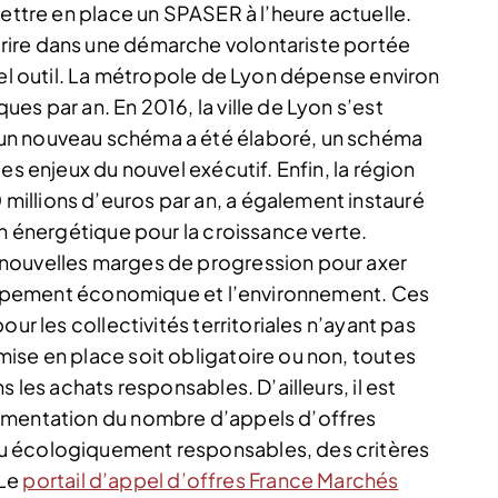
mettre en place un SPASER à l’heure actuelle.
rire dans une démarche volontariste portée
tel outil. La métropole de Lyon dépense environ
es par an. En 2016, la ville de Lyon s’est
un nouveau schéma a été élaboré, un schéma
es enjeux du nouvel exécutif. Enfin, la région
illions d’euros par an, a également instauré
on énergétique pour la croissance verte.
nouvelles marges de progression pour axer
eloppement économique et l’environnement. Ces
our les collectivités territoriales n’ayant pas
ise en place soit obligatoire ou non, toutes
 les achats responsables. D’ailleurs, il est
gmentation du nombre d’appels d’offres
u écologiquement responsables, des critères
 Le
portail d’appel d’offres France Marchés