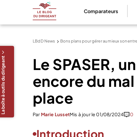
Comparateurs
LBdD News
Bons plans pour gérer au mieux son entr
Le SPASER, un 
La boîte à outils du dirigeant
encore du mal 
place
Par
Marie Lusset
Mis à jour le 01/08/2024
0
Introduction