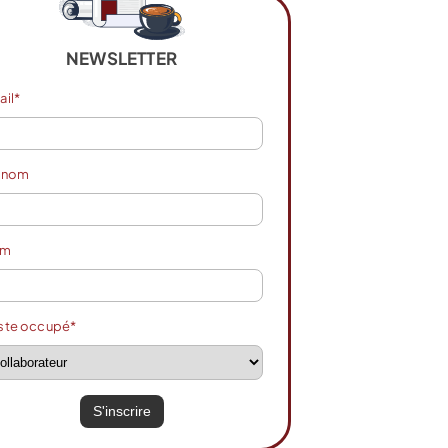
NEWSLETTER
ail*
énom
om
ste occupé*