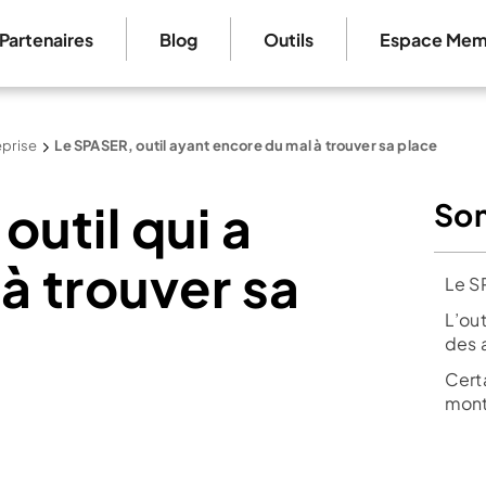
Partenaires
Blog
Outils
Espace Mem
eprise
Le SPASER, outil ayant encore du mal à trouver sa place
outil qui a
So
à trouver sa
Le S
L’out
des 
Certa
mont