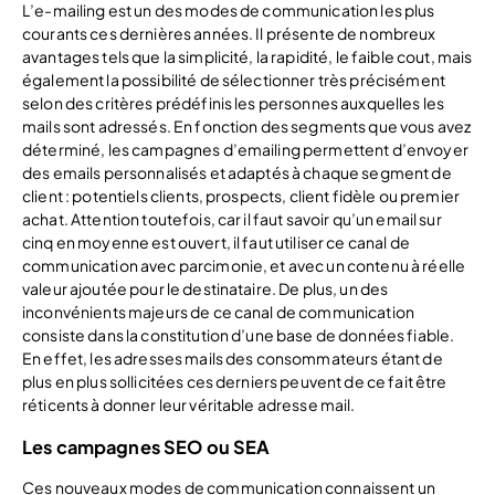
L’e-mailing est un des modes de communication les plus
courants ces dernières années. Il présente de nombreux
avantages tels que la simplicité, la rapidité, le faible cout, mais
également la possibilité de sélectionner très précisément
selon des critères prédéfinis les personnes auxquelles les
mails sont adressés. En fonction des segments que vous avez
déterminé, les campagnes d’emailing permettent d’envoyer
des emails personnalisés et adaptés à chaque segment de
client : potentiels clients, prospects, client fidèle ou premier
achat. Attention toutefois, car il faut savoir qu’un email sur
cinq en moyenne est ouvert, il faut utiliser ce canal de
communication avec parcimonie, et avec un contenu à réelle
valeur ajoutée pour le destinataire. De plus, un des
inconvénients majeurs de ce canal de communication
consiste dans la constitution d’une base de données fiable.
En effet, les adresses mails des consommateurs étant de
plus en plus sollicitées ces derniers peuvent de ce fait être
réticents à donner leur véritable adresse mail.
Les campagnes SEO ou SEA
Ces nouveaux modes de communication connaissent un