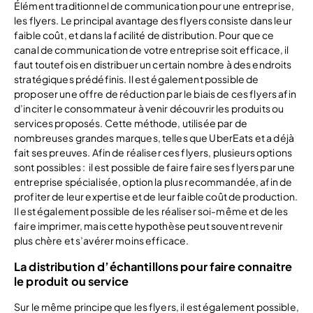
Élément traditionnel de communication pour une entreprise,
les flyers. Le principal avantage des flyers consiste dans leur
faible coût, et dans la facilité de distribution. Pour que ce
canal de communication de votre entreprise soit efficace, il
faut toutefois en distribuer un certain nombre à des endroits
stratégiques prédéfinis. Il est également possible de
proposer une offre de réduction par le biais de ces flyers afin
d’inciter le consommateur à venir découvrir les produits ou
services proposés. Cette méthode, utilisée par de
nombreuses grandes marques, telles que UberEats et a déjà
fait ses preuves. Afin de réaliser ces flyers, plusieurs options
sont possibles : il est possible de faire faire ses flyers par une
entreprise spécialisée, option la plus recommandée, afin de
profiter de leur expertise et de leur faible coût de production.
Il est également possible de les réaliser soi-même et de les
faire imprimer, mais cette hypothèse peut souvent revenir
plus chère et s’avérer moins efficace.
La distribution d’échantillons pour faire connaitre
le produit ou service
Sur le même principe que les flyers, il est également possible,