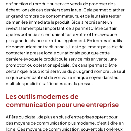
en fonction du produit ou service vendu de proposer des
échantillons de ces derniers dans la rue. Cela permet d’attirer
un grand nombre de consommateurs, et de leur faire tester
de manière immédiate le produit. Si cela représente un
investissement plus important, cela permet d’être certain
que les potentiels clients aient testé votre offre, avec une
plus grande chance de retour également. En termes d’outils
de communication traditionnels, il est également possible de
contacter la presse locale ou nationale pour que cette
dernière évoque le produit ou le service mis en vente, une
promotion ou opération spéciale. Ce canal permet d’être
certain que la publicité sera vue du plus grand nombre. Le seul
risque cependant est de voir votre marque noyée dans les
multiples publicités affichées dans la presse.
Les outils modernes de
communication pour une entreprise
A l’ère du digital, de plus en plus d’entreprises optent pour
des moyens de communication plus moderne, c’est à dire en
ligne. Ces moyens de communication, souvent plus onéreux