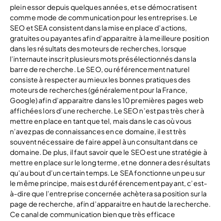
plein essor depuis quelques années, et se démocratisent
comme mode de communication pour les entreprises. Le
SEO et SEA consistent dans la mise en place d’actions,
gratuites ou payantes afin d’apparaitre à la meilleure position
dans les résultats des moteurs de recherches, lorsque
l’internaute inscrit plusieurs mots présélectionnés dans la
barre de recherche. Le SEO, ou référencement naturel
consiste à respecter au mieux les bonnes pratiques des
moteurs de recherches (généralement pour la France,
Google) afin d’apparaitre dans les 10 premières pages web
affichées lors d’une recherche. Le SEO n’est pas très cher à
mettre en place en tant que tel, mais dans le cas où vous
n’avez pas de connaissances en ce domaine, il est très
souvent nécessaire de faire appel à un consultant dans ce
domaine. De plus, il faut savoir que le SEO est une stratégie à
mettre en place sur le long terme, et ne donnera des résultats
qu’au bout d’un certain temps. Le SEA fonctionne un peu sur
le même principe, mais est du référencement payant, c’est-
à-dire que l’entreprise concernée achètera sa position sur la
page de recherche, afin d’apparaitre en haut de la recherche.
Ce canal de communication bien que très efficace