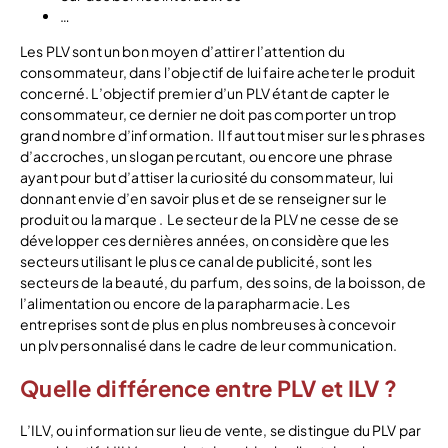
…
Les PLV sont un bon moyen d’attirer l’attention du
consommateur, dans l’objectif de lui faire acheter le produit
concerné. L’objectif premier d’un PLV étant de capter le
consommateur, ce dernier ne doit pas comporter un trop
grand nombre d’information. Il faut tout miser sur les phrases
d’accroches, un slogan percutant, ou encore une phrase
ayant pour but d’attiser la curiosité du consommateur, lui
donnant envie d’en savoir plus et de se renseigner sur le
produit ou la marque . Le secteur de la PLV ne cesse de se
développer ces dernières années, on considère que les
secteurs utilisant le plus ce canal de publicité, sont les
secteurs de la beauté, du parfum, des soins, de la boisson, de
l’alimentation ou encore de la parapharmacie. Les
entreprises sont de plus en plus nombreuses à concevoir
un plv personnalisé dans le cadre de leur communication.
Quelle différence entre PLV et ILV ?
L’ILV, ou information sur lieu de vente, se distingue du PLV par