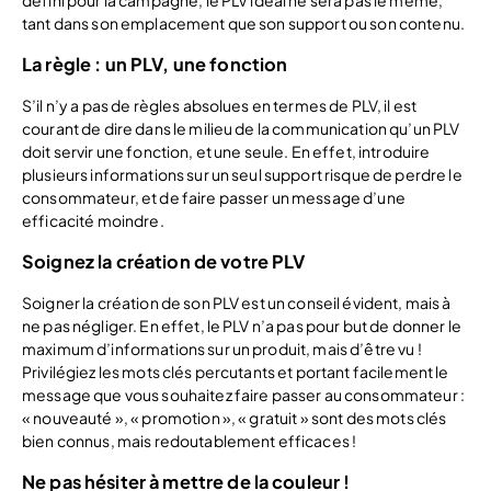
défini pour la campagne, le PLV idéal ne sera pas le même,
tant dans son emplacement que son support ou son contenu.
La règle : un PLV, une fonction
S’il n’y a pas de règles absolues en termes de PLV, il est
courant de dire dans le milieu de la communication qu’un PLV
doit servir une fonction, et une seule. En effet, introduire
plusieurs informations sur un seul support risque de perdre le
consommateur, et de faire passer un message d’une
efficacité moindre.
Soignez la création de votre PLV
Soigner la création de son PLV est un conseil évident, mais à
ne pas négliger. En effet, le PLV n’a pas pour but de donner le
maximum d’informations sur un produit, mais d’être vu !
Privilégiez les mots clés percutants et portant facilement le
message que vous souhaitez faire passer au consommateur :
« nouveauté », « promotion », « gratuit » sont des mots clés
bien connus, mais redoutablement efficaces !
Ne pas hésiter à mettre de la couleur !