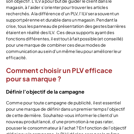
son objectif. L’ILV a pour but de guider le client dans le
magasin, à l’aider s’orienter pour trouver les articles
recherchés. A la différence d’un PLV, l’ILV sera souvent un
support pérenne et durable dans un magasin. Pendant la
crise, tous les panneau de présentation des gestes barrières
étaient en réalité des ILV. Ces deux supports ayant des
fonctions différentes, il est tout à fait possible (et conseillé)
pour une marque de combiner ces deux modes de
communication au sein d’un même lieu pour améliorer leur
efficacité.
Comment choisir un PLV efficace
pour sa marque ?
Définir l’objectif de la campagne
Comme pour toute campagne de publicité, il est essentiel
pour une marque de définir dans un premier temps l’objectif
de cette dernière. Souhaitez-vous informer le client d’un
nouveau produit lancé, d’une promotion à ne pas rater,
pousser le consommateur à l’achat ? En fonction de l’objectif