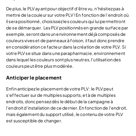
De plus, le PLV ayant pour objectif d’être vu, n’hésitez pas à
mettre de la couleur sur votre PLV ! En fonction de l’endroit où
il sera positionné, choisissez les couleurs qui lui permettront
de se démarquer. Les PLV positionnés en grande surface par
exemple, seront dans un environnement déjà composés de
couleurs vives et de panneaux à foison, il faut donc prendre
en considération ce facteur dans la création de votre PLV. Si
votre PLV se situe dans une parapharmacie, environnement
dans lequel les couleurs sont plus neutres, l’utilisation des
couleurs peut être plus modérée.
Anticiper le placement
Enfin anticipez le placement de votre PLV : le PLV peut
s’effectuer sur de multiples supports, et à de multiples
endroits, donc pensez dès le début de la campagne à
l’endroit d’installation de ce dernier. En fonction de l’endroit,
mais également du support utilisé, le contenu de votre PLV
est susceptible de changer.