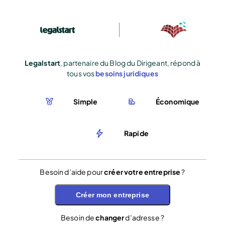
Legalstart
, partenaire du Blog du Dirigeant, répond à
tous vos
besoins juridiques
Simple
Économique
Rapide
Besoin d’aide pour
créer votre entreprise
?
Créer mon entreprise
Besoin de
changer
d’adresse ?