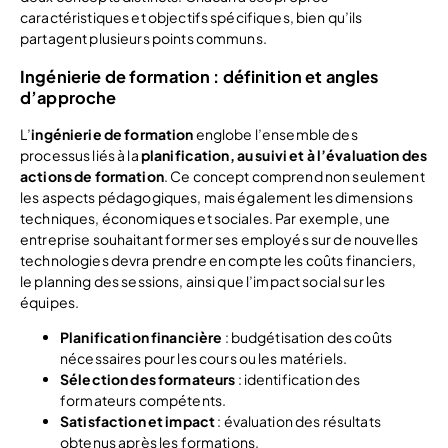
caractéristiques et objectifs spécifiques, bien qu’ils
partagent plusieurs points communs.
Ingénierie de formation : définition et angles
d’approche
L’
ingénierie de formation
englobe l’ensemble des
processus liés à la
planification, au suivi et à l’évaluation des
actions de formation
. Ce concept comprend non seulement
les aspects pédagogiques, mais également les dimensions
techniques, économiques et sociales. Par exemple, une
entreprise souhaitant former ses employés sur de nouvelles
technologies devra prendre en compte les coûts financiers,
le planning des sessions, ainsi que l’impact social sur les
équipes.
Planification financière
: budgétisation des coûts
nécessaires pour les cours ou les matériels.
Sélection des formateurs
: identification des
formateurs compétents.
Satisfaction et impact
: évaluation des résultats
obtenus après les formations.