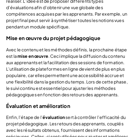
réaliser. L’idée est de proposer différents types
d’évaluations afin d’obtenir une vue globale des
compétences acquises par les apprenants. Par exemple, un
projet final peut servir à synthétiser toutes les notions vues
pendant un module spécifique.
Mise en œuvre du projet pédagogique
Avec le contenu et les méthodes définis, la prochaine étape
est la
mise en œuvre
. Ceci implique la diffusion du contenu
aux apprenants et la facilitation des sessions de formation.
L’utilisation de plateformes en ligne devient de plus en plus
populaire, car elles permettent une accessibilité accrue et
une flexibilité dans la gestion du temps. Lors de cette phase,
le suivi continu est essentiel pour ajuster les méthodes
pédagogiques en fonction des retours des apprenants.
Évaluation et amélioration
Enfin, l’étape de l’
évaluation
sert à contrôler l’efficacité du
projet pédagogique. Les retours des apprenants, couplés
avec les résultats obtenus, fournissent des informations
précieuses. Celles-ci sont utilisées pour ajuster et améliorer