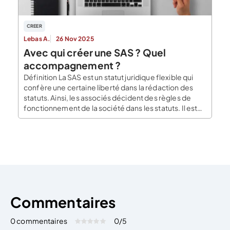
CREER
Lebas A.
26 Nov 2025
Avec qui créer une SAS ? Quel
accompagnement ?
Définition La SAS est un statut juridique flexible qui
confère une certaine liberté dans la rédaction des
statuts. Ainsi, les associés décident des règles de
fonctionnement de la société dans les statuts. Il est
possible d’être associé unique mais sous la forme
SASU (société par actions simplifiée unipersonnelle).
La forme juridique de la SAS permet […]
Commentaires
0 commentaires
0
/5
Évaluez cet article:
Donner une note