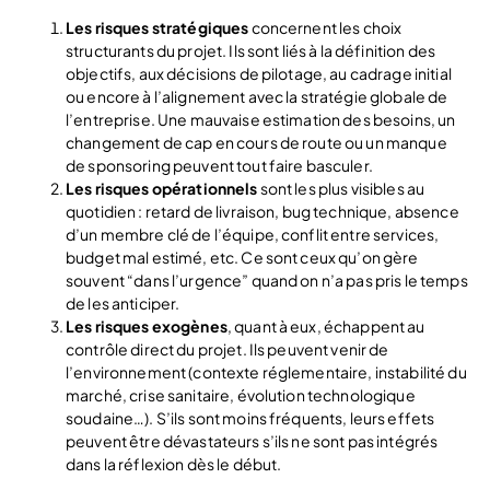
Les risques stratégiques
concernent les choix
structurants du projet. Ils sont liés à la définition des
objectifs, aux décisions de pilotage, au cadrage initial
ou encore à l’alignement avec la stratégie globale de
l’entreprise. Une mauvaise estimation des besoins, un
changement de cap en cours de route ou un manque
de sponsoring peuvent tout faire basculer.
Les risques opérationnels
sont les plus visibles au
quotidien : retard de livraison, bug technique, absence
d’un membre clé de l’équipe, conflit entre services,
budget mal estimé, etc. Ce sont ceux qu’on gère
souvent “dans l’urgence” quand on n’a pas pris le temps
de les anticiper.
Les risques exogènes
, quant à eux, échappent au
contrôle direct du projet. Ils peuvent venir de
l’environnement (contexte réglementaire, instabilité du
marché, crise sanitaire, évolution technologique
soudaine…). S’ils sont moins fréquents, leurs effets
peuvent être dévastateurs s’ils ne sont pas intégrés
dans la réflexion dès le début.