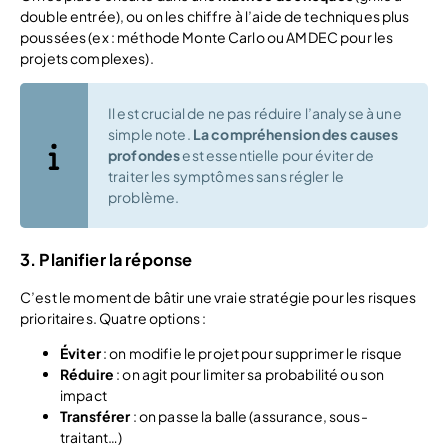
double entrée), ou on les chiffre à l’aide de techniques plus
poussées (ex : méthode Monte Carlo ou AMDEC pour les
projets complexes).
Il est crucial de ne pas réduire l’analyse à une
simple note.
La compréhension des causes
profondes
est essentielle pour éviter de
traiter les symptômes sans régler le
problème.
3. Planifier la réponse
C’est le moment de bâtir une vraie stratégie pour les risques
prioritaires. Quatre options :
Éviter
: on modifie le projet pour supprimer le risque
Réduire
: on agit pour limiter sa probabilité ou son
impact
Transférer
: on passe la balle (assurance, sous-
traitant…)