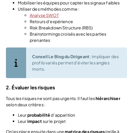
Mobiliser les équipes pour capter les signaux faibles
Utiliser des méthodes comme :
Analyse SWOT
Retours d’expérience
Risk Breakdown Structure (RBS)
Brainstormings croisés avec les parties
prenantes
Conseil Le Blog du Dirigeant
: impliquer des
profils variés permet d’éviter les angles
morts.
2. Évaluer les risques
Tous les risques ne sont pas urgents. Il faut les
hiérarchiser
selon deux critères :
Leur
probabilité
d’apparition
Leur
impact
sur le projet
On les place ensuite dans une
matrice des risques
(grille à