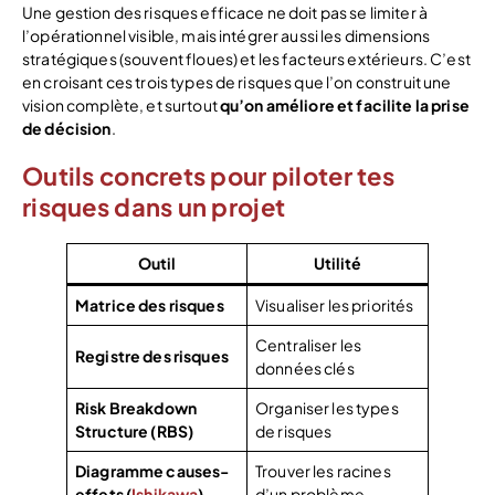
Une gestion des risques efficace ne doit pas se limiter à
l’opérationnel visible, mais intégrer aussi les dimensions
stratégiques (souvent floues) et les facteurs extérieurs. C’est
en croisant ces trois types de risques que l’on construit une
vision complète, et surtout
qu’on améliore et facilite la prise
de décision
.
Outils concrets pour piloter tes
risques
dans un projet
Outil
Utilité
Matrice des risques
Visualiser les priorités
Centraliser les
Registre des risques
données clés
Risk Breakdown
Organiser les types
Structure (RBS)
de risques
Diagramme causes-
Trouver les racines
effets (
Ishikawa
)
d’un problème