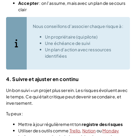
Accepter
: on l’assume, mais avec un plan de secours
clair
Nous conseillons d’associer chaque risque à :
Un propriétaire (qui pilote)
Une échéance de suivi
Un plan d’action avec ressources
identifiées
4. Suivre et ajuster en continu
Un bon suivi = un projet plus serein. Les risques évoluent avec
le temps. Ce qui était critique peut devenir secondaire, et
inversement.
Tu peux :
Mettre à jour régulièrement ton
registre des risques
Utiliser des outils comme
Trello
,
Notion
ou
Monday