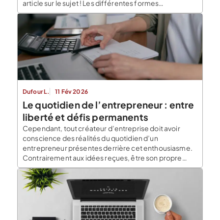
article sur le sujet ! Les différentes formes
d’assemblée générale dans une SARL Comme dans
toutes les sociétés, on peut distinguer deux formes
d’assemblée générale, chacune avec ses
spécificités. L’assemblée générale ordinaire d’une
SARL […]
Dufour L.
11 Fév 2026
Le quotidien de l’entrepreneur : entre
liberté et défis permanents
Cependant, tout créateur d’entreprise doit avoir
conscience des réalités du quotidien d’un
entrepreneur présentes derrière cet enthousiasme.
Contrairement aux idées reçues, être son propre
patron signifie souvent travailler davantage, assumer
des responsabilités importantes et faire face à des
défis quotidiens. Dans cet article, nous allons
approfondir cinq aspects majeurs du quotidien
entrepreneurial, pour vous aider […]