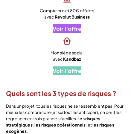
Compte pro et 80€ offerts
avec
Revolut Business
Voir l’offre
Mon siège social
avec
Kandbaz
Voir l’offre
Quels sont les 3 types de risques ?
Dans un projet, tous les risques ne se ressemblent pas. Pour
mieux les comprendre (et surtout les anticiper), on peut les
regrouper en trois grandes familles :
les risques
stratégiques
,
les risques opérationnels
, et
les risques
exogènes
.