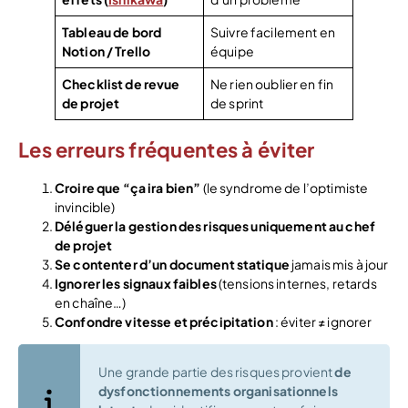
Tableau de bord
Suivre facilement en
Notion / Trello
équipe
Checklist de revue
Ne rien oublier en fin
de projet
de sprint
Les erreurs fréquentes à éviter
Croire que “ça ira bien”
(le syndrome de l’optimiste
invincible)
Déléguer la gestion des risques uniquement au chef
de projet
Se contenter d’un document statique
jamais mis à jour
Ignorer les signaux faibles
(tensions internes, retards
en chaîne…)
Confondre vitesse et précipitation
: éviter ≠ ignorer
Une grande partie des risques provient
de
dysfonctionnements organisationnels