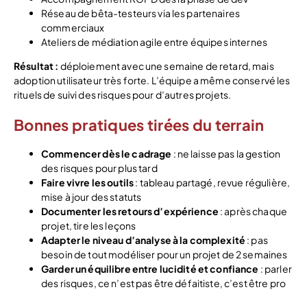
Réseau de bêta-testeurs via les partenaires
commerciaux
Ateliers de médiation agile entre équipes internes
Résultat :
déploiement avec une semaine de retard, mais
adoption utilisateur très forte. L’équipe a même conservé les
rituels de suivi des risques pour d’autres projets.
Bonnes pratiques tirées du terrain
Commencer dès le cadrage
: ne laisse pas la gestion
des risques pour plus tard
Faire vivre les outils
: tableau partagé, revue régulière,
mise à jour des statuts
Documenter les retours d’expérience
: après chaque
projet, tire les leçons
Adapter le niveau d’analyse à la complexité
: pas
besoin de tout modéliser pour un projet de 2 semaines
Garder un équilibre entre lucidité et confiance
: parler
des risques, ce n’est pas être défaitiste, c’est être pro