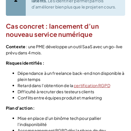
latents.
Les identifier permet parfois
d’améliorer bien plus que le projet en cours.
Cas concret : lancement d’un
nouveau service numérique
Contexte
: une PME développe un outil SaaS avec un go-live
prévu dans 4 mois.
Risques identifiés :
Dépendance à un freelance back-end non disponible à
plein temps
Retard dans l’obtention de la
certification RGPD
Difficulté à recruter des testeurs clients
Conflits entre équipes produit et marketing
Plan d’action :
Mise en place d’un binôme tech pour pallier
l’indisponibilité
Accompagnement RGPD dès la phase de dev