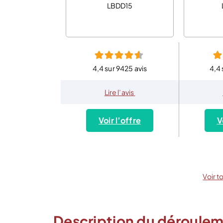
LBDD15
4,4 sur 9425 avis
4,4 
Lire l’avis
Voir l’offre
V
Voir t
Description du dérouleme