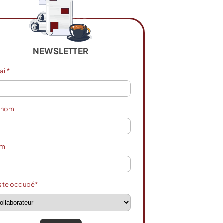
NEWSLETTER
ail*
énom
om
ste occupé*