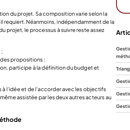
ation du projet. Sa composition varie selon la
’il requiert. Néanmoins, indépendamment de la
du projet, le processus à suivre reste assez
Artic
Gesti
 ;
métho
 des propositions ;
 non, participe à la définition du budget et
Triang
Gestio
à l’idée et de l’accorder avec les objectifs
Gesti
 de même assistée par les deux autres acteurs au
Gestio
 méthode