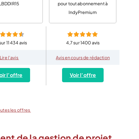
LBDDIR15
pour tout abonnement à
IndyPremium
sur 11 434 avis
4,7 sur 1400 avis
Lire l’avis
Avis en cours de rédaction
oir l’offre
Voir l’offre
outes les offres
nt de la gestion de projet