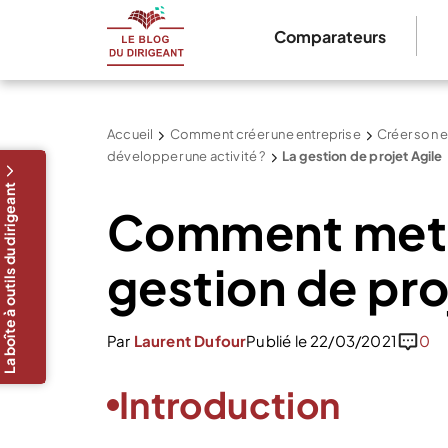
Comparateurs
Accueil
Comment créer une entreprise
Créer son e
développer une activité ?
La gestion de projet Agile
La boîte à outils du dirigeant
Comment mett
gestion de pro
Par
Laurent Dufour
Publié le 22/03/2021
0
Introduction