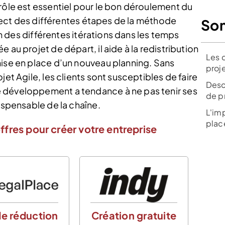
rôle est essentiel pour le bon déroulement du
espect des différentes étapes de la méthode
So
ion des différentes itérations dans les temps
 au projet de départ, il aide à la redistribution
Les 
mise en place d’un nouveau planning. Sans
proje
jet Agile, les clients sont susceptibles de faire
Desc
 développement a tendance à ne pas tenir ses
de p
dispensable de la chaîne.
L'im
place
ffres pour créer votre entreprise
e réduction
Création gratuite