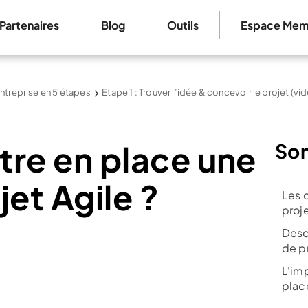
Partenaires
Blog
Outils
Espace Mem
ntreprise en 5 étapes
Etape 1 : Trouver l’idée & concevoir le projet (vi
re en place une
So
jet Agile ?
Les 
proje
Desc
de p
L'im
place