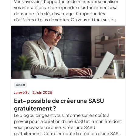
Vous avez ainsi l’opportunité de mieux personnaliser
vos interactions et de répondre plus facilement à sa
demande : à la clé, davantage d’opportunités
d’affaires et plus de ventes. On vous dit tout sur le
CRM comme outil de gestion des opportunités et des
ventes ! Qu’est-ce qu’une opportunité d’affaire ?
Une opportunité d’affaire, c’est la demande
identifiée d’un […]
CREER
Jarwé S.
2 Juin 2025
Est-possible de créer une SASU
gratuitement ?
Le blog du dirigeant vous informe sur les coûts à
prévoir pour la création d’une SASU et la manière dont
vous pouvez les réduire. Créer une SASU
gratuitement : Combien coûte la création d’une SASU