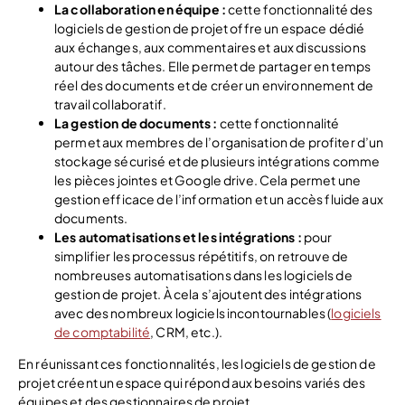
La collaboration en équipe :
cette fonctionnalité des
logiciels de gestion de projet offre un espace dédié
aux échanges, aux commentaires et aux discussions
autour des tâches. Elle permet de partager en temps
réel des documents et de créer un environnement de
travail collaboratif.
La gestion de documents :
cette fonctionnalité
permet aux membres de l’organisation de profiter d’un
stockage sécurisé et de plusieurs intégrations comme
les pièces jointes et Google drive. Cela permet une
gestion efficace de l’information et un accès fluide aux
documents.
Les automatisations et les intégrations :
pour
simplifier les processus répétitifs, on retrouve de
nombreuses automatisations dans les logiciels de
gestion de projet. À cela s’ajoutent des intégrations
avec des nombreux logiciels incontournables (
logiciels
de comptabilité
, CRM, etc.).
En réunissant ces fonctionnalités, les logiciels de gestion de
projet créent un espace qui répond aux besoins variés des
équipes et des gestionnaires de projet.