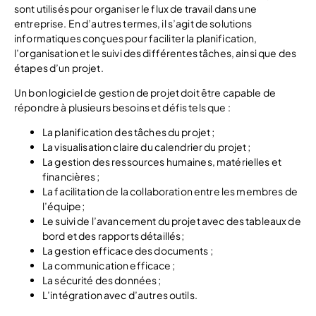
sont utilisés pour organiser le flux de travail dans une
entreprise. En d’autres termes, il s’agit de solutions
informatiques conçues pour faciliter la planification,
l’organisation et le suivi des différentes tâches, ainsi que des
étapes d’un projet.
Un bon logiciel de gestion de projet doit être capable de
répondre à plusieurs besoins et défis tels que :
La planification des tâches du projet ;
La visualisation claire du calendrier du projet ;
La gestion des ressources humaines, matérielles et
financières ;
La facilitation de la collaboration entre les membres de
l’équipe ;
Le suivi de l’avancement du projet avec des tableaux de
bord et des rapports détaillés ;
La gestion efficace des documents ;
La communication efficace ;
La sécurité des données ;
L’intégration avec d’autres outils.