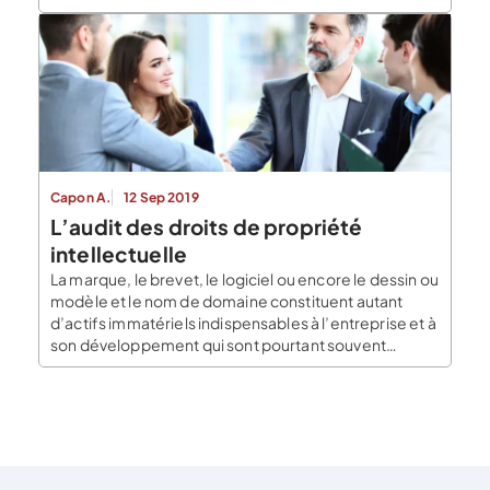
? Soyons clair, créer une SASU gratuitement n’est pas
possible, il existe des frais obligatoires et
incompressibles. Chaque étape de […]
Capon A.
12 Sep 2019
L’audit des droits de propriété
intellectuelle
La marque, le brevet, le logiciel ou encore le dessin ou
modèle et le nom de domaine constituent autant
d’actifs immatériels indispensables à l’entreprise et à
son développement qui sont pourtant souvent
négligés dans le cadre de cession ou de reprise d’une
société. Il n’est pas rare pour le repreneur de
découvrir que la marque […]