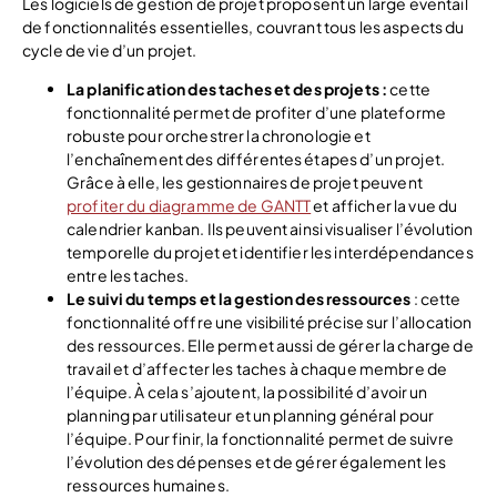
Les logiciels de gestion de projet proposent un large éventail
de fonctionnalités essentielles, couvrant tous les aspects du
cycle de vie d’un projet.
La planification des taches et des projets :
cette
fonctionnalité permet de profiter d’une plateforme
robuste pour orchestrer la chronologie et
l’enchaînement des différentes étapes d’un projet.
Grâce à elle, les gestionnaires de projet peuvent
profiter du diagramme de GANTT
et afficher la vue du
calendrier kanban. Ils peuvent ainsi visualiser l’évolution
temporelle du projet et identifier les interdépendances
entre les taches.
Le suivi du temps et la gestion des ressources
: cette
fonctionnalité offre une visibilité précise sur l’allocation
des ressources. Elle permet aussi de gérer la charge de
travail et d’affecter les taches à chaque membre de
l’équipe. À cela s’ajoutent, la possibilité d’avoir un
planning par utilisateur et un planning général pour
l’équipe. Pour finir, la fonctionnalité permet de suivre
l’évolution des dépenses et de gérer également les
ressources humaines.