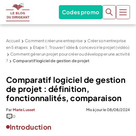
Codes promo
Accueil
Comment créer une entreprise
Créer son entreprise
en 5 étapes
Etape 1 : Trouver l’idée & concevoir le projet (vidéo)
Comment gérer un projet pour créer ou développer une activité
?
Comparatif logiciel de gestion de projet
Comparatif logiciel de gestion
de projet : définition,
fonctionnalités, comparaison
Par
Marie Lusset
Mis à jour le 08/08/2024
0
Introduction