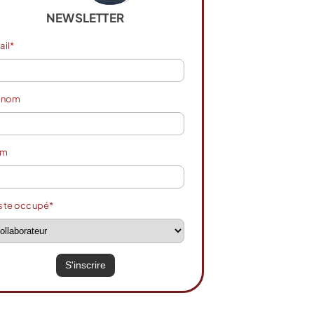
NEWSLETTER
ail*
énom
om
ste occupé*