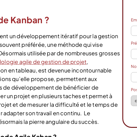
de Kanban ?
Em
 un développement itératif pour la gestion
Pr
 souvent préférée, une méthode qui vise
 Désormais utilisée par de nombreuses grosses
logie agile de gestion de projet
,
N
ion en tableau, est devenue incontournable
ations qu’elle propose, permettent aux
es de développement de bénéficier de
Po
er un projet en plusieurs taches et permet à
ojet et de mesurer la difficulté et le temps de
r adapter son travail en continu.
Le
sormais la pierre angulaire du succès.
ode Agile Kaban ?