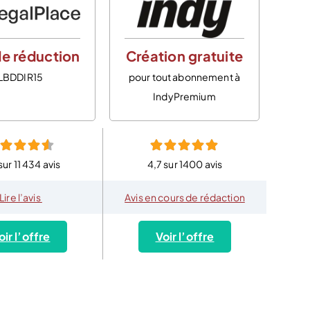
e réduction
Création gratuite
LBDDIR15
pour tout abonnement à
IndyPremium
sur 11 434 avis
4,7 sur 1400 avis
Lire l’avis
Avis en cours de rédaction
oir l’offre
Voir l’offre