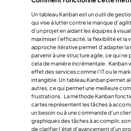
Un tableau Kanban est un outil de gestion
qui vise à lutter contre le manque d’agi
d’un projet en aidant les équipes à visuali
maximiser l’efficacité, la flexibilité et l
approche itérative permet d’adapter la 
parvenir à une structure agile, ce qui ne 
cela de manière incrémentale.
Kanban vie
effet des services comme l’IT ou le market
intangible. Un tableau Kanban permet alor
autres, ce qui permet une meilleure co
frustrations.
La méthode Kanban fonction
cartes représentent les tâches à accompl
un besoin ou à une commande d’un clien
graphiques des tâches à accomplir, sont
de clarifier l’état d’avancement d’un p