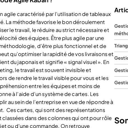
Artic
 agile caractérisé par l’utilisation de tableaux
lité. La méthode favorise le bon déroulement
Gesti
ser le travail, le réduire au strict nécessaire et
métho
a vélocité des équipes. Être plus agile par une
méthodologie, d’être plus fonctionnel et de
Triang
peut qu’optimiser la rapidité de vos livraisons et
Gestio
nt du japonais et signifie « signal visuel ». En
ing, le travail est souvent invisible et
Gesti
s de rendre le travail visible pour vous et les
Gestio
mpréhension entre les équipes et moins de
ne à l’aide d’un système de cartes. Les
ir au sein de l’entreprise en vue de répondre à
t.
Ces cartes, qui sont des représentations
 classées dans des colonnes qui ont pour rôle
So
rojet ou d’une commande. On retrouve