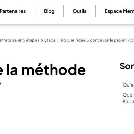
Partenaires
Blog
Outils
Espace Mem
ntreprise en 5 étapes
Etape 1 : Trouver l’idée & concevoir le projet (vi
 la méthode
So
?
Qu’e
Quels
Kaba