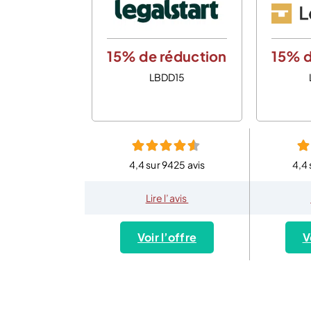
15% de réduction
15% d
LBDD15
4,4 sur 9425 avis
4,4 
Lire l’avis
Voir l’offre
V