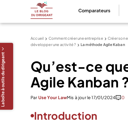
Comparateurs
Accueil
Comment créer une entreprise
Créer son e
développer une activité ?
La méthode Agile Kaban
La boîte à outils du dirigeant
Qu’est-ce que
Agile Kanban 
Par
Use Your Law
Mis à jour le 17/01/2024
0
Introduction