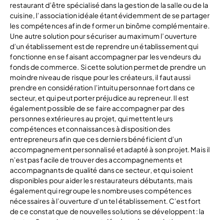
restaurant d’être spécialisé dans la gestion de la salle ou de la
cuisine, l’association idéale étant évidemment de se partager
les compétences afin de former un binôme complémentaire.
Une autre solution pour sécuriser au maximum l’ouverture
d’un établissement est de reprendre un établissement qui
fonctionne en se faisant accompagner par les vendeurs du
fonds de commerce. Si cette solution permet de prendre un
moindre niveau de risque pour les créateurs, il faut aussi
prendre en considération l’intuitu personnae fort dans ce
secteur, et qui peut porter préjudice au repreneur. Il est
également possible de se faire accompagner par des
personnes extérieures au projet, qui mettent leurs
compétences et connaissances à disposition des
entrepreneurs afin que ces derniers bénéficient d’un
accompagnement personnalisé et adapté à son projet. Mais il
n’est pas facile de trouver des accompagnements et
accompagnants de qualité dans ce secteur, et qui soient
disponibles pour aider les restaurateurs débutants, mais
également qui regroupe les nombreuses compétences
nécessaires à l’ouverture d’un tel établissement. C’est fort
de ce constat que de nouvelles solutions se développent : la