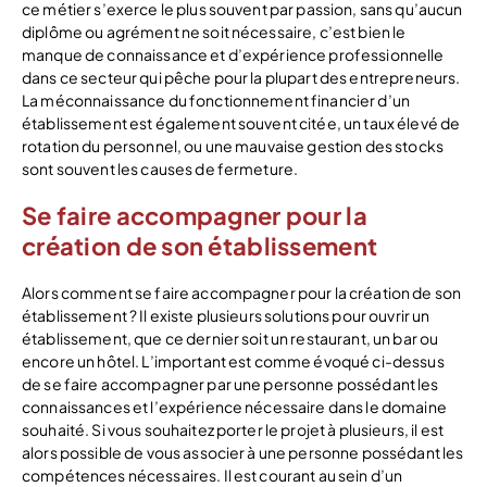
ce métier s’exerce le plus souvent par passion, sans qu’aucun
diplôme ou agrément ne soit nécessaire, c’est bien le
manque de connaissance et d’expérience professionnelle
dans ce secteur qui pêche pour la plupart des entrepreneurs.
La méconnaissance du fonctionnement financier d’un
établissement est également souvent citée, un taux élevé de
rotation du personnel, ou une mauvaise gestion des stocks
sont souvent les causes de fermeture.
Se faire accompagner pour la
création de son établissement
Alors comment se faire accompagner pour la création de son
établissement ? Il existe plusieurs solutions pour ouvrir un
établissement, que ce dernier soit un restaurant, un bar ou
encore un hôtel. L’important est comme évoqué ci-dessus
de se faire accompagner par une personne possédant les
connaissances et l’expérience nécessaire dans le domaine
souhaité. Si vous souhaitez porter le projet à plusieurs, il est
alors possible de vous associer à une personne possédant les
compétences nécessaires. Il est courant au sein d’un