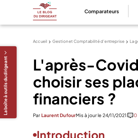
Comparateurs
Accueil
Gestion et Comptabilité d’entreprise
La g
L'après-Covi
La boîte à outils du dirigeant
choisir ses p
financiers ?
Par
Laurent Dufour
Mis à jour le 24/11/2021
0
Introduction