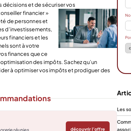
s décisions et de sécuriser vos
nseiller financier »
N
été de personnes et
es d’investissements,
urs financiers et les
Po
nels sont à votre
 vos finances que ce
 l’optimisation des impôts. Sachez qu’un
aider à optimiser vos impôts et prodiguer des
Artic
ommandations
Les so
Commen
associ
découvrir l’offre
orerie réunies