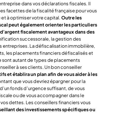
treprise dans vos déclarations fiscales. Il
es facettes de la fiscalité française pour vous
 et à optimiser votre capital.
Outre les
scal peut également orienter les particuliers
s d’argent fiscalement avantageux dans des
nification successorale, la gestion des
s entreprises. La défiscalisation immobilière,
s, les placements financiers défiscalisés et
ale sont autant de types de placements
nseiller à ses clients. Un bon conseiller
fs et établira un plan afin de vous aider à les
montant que vous devriez épargner pour la
 d’un fonds d’urgence suffisant, de vous
 fiscale ou de vous accompagner dans le
os dettes. Les conseillers financiers vous
eillant des investissements spécifiques ou