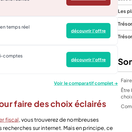
Les p
Trésor
 en temps réel
découvrir l’offre
Tréso
ti-comptes
So
découvrir l’offre
Faire
Voir le comparatif complet →
Être
choix
r faire des choix éclairés
Comm
er fiscal
, vous trouverez de nombreuses
s recherches sur internet. Mais en principe, ce