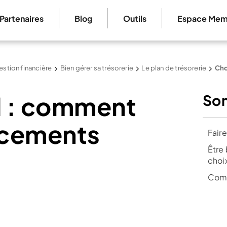
Partenaires
Blog
Outils
Espace Mem
estion financière
Bien gérer sa trésorerie
Le plan de trésorerie
Cho
d : comment
So
lacements
Faire
Être
choix
Comm