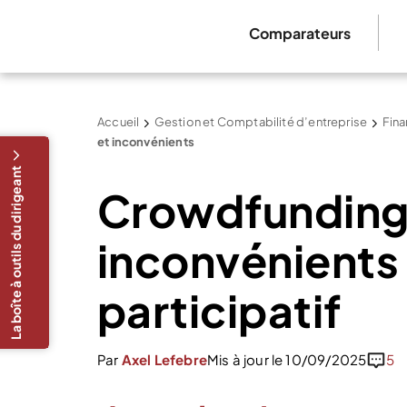
Comparateurs
Accueil
Gestion et Comptabilité d’entreprise
Fina
et inconvénients
La boîte à outils du dirigeant
Crowdfunding 
inconvénients
participatif
Par
Axel Lefebre
Mis à jour le 10/09/2025
5