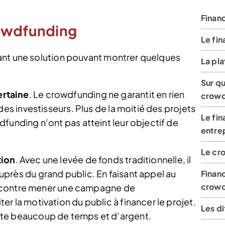
Finan
rowdfunding
Le fi
ant une solution pouvant montrer quelques
La pl
Sur qu
rtaine
. Le crowdfunding ne garantit en rien
crowd
des investisseurs. Plus de la moitié des projets
Le fin
funding n’ont pas atteint leur objectif de
entre
Le cr
tion
. Avec une levée de fonds traditionnelle, il
près du grand public. En faisant appel au
Finan
crowd
par contre mener une campagne de
r la motivation du public à financer le projet.
Les d
te beaucoup de temps et d’argent.