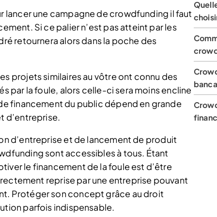
Quell
ur lancer une campagne de crowdfunding il faut
choisi
ement. Si ce palier n’est pas atteint par les
Comme
ndré retournera alors dans la poche des
crowd
Crowd
 des projets similaires au vôtre ont connu des
banca
s par la foule, alors celle-ci sera moins encline
n de financement du public dépend en grande
Crowd
t d’entreprise.
finan
ion d’entreprise et de lancement de produit
owdfunding sont accessibles à tous. Étant
iver le financement de la foule est d’être
 directement reprise par une entreprise pouvant
nt. Protéger son concept grâce au droit
ution parfois indispensable.