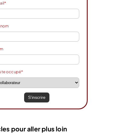
ail*
énom
om
ste occupé*
les pour aller plus loin