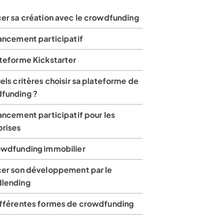
cer sa création avec le crowdfunding
nancement participatif
ateforme Kickstarter
els critères choisir sa plateforme de
funding ?
ancement participatif pour les
prises
owdfunding immobilier
cer son développement par le
lending
ifférentes formes de crowdfunding