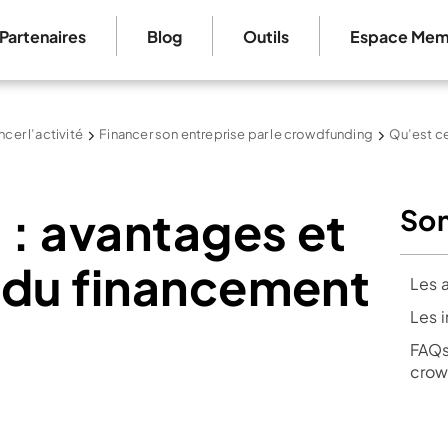
Partenaires
Blog
Outils
Espace Mem
ncer l’activité
Financer son entreprise par le crowdfunding
Qu’est ce
: avantages et
So
 du financement
Les 
Les 
FAQs
crow