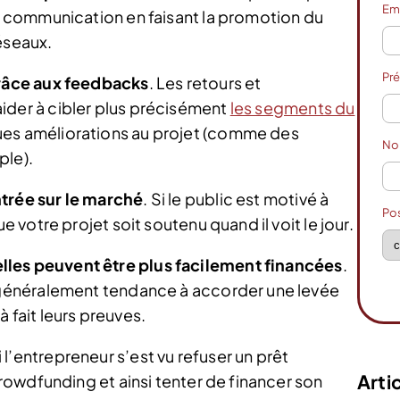
Em
de communication en faisant la promotion du
éseaux.
Pr
grâce aux feedbacks
. Les retours et
ider à cibler plus précisément
les segments du
ues améliorations au projet (comme des
N
ple).
ntrée sur le marché
. Si le public est motivé à
Po
e votre projet soit soutenu quand il voit le jour.
lles peuvent être plus facilement financées
.
t généralement tendance à accorder une levée
 fait leurs preuves.
Si l’entrepreneur s’est vu refuser un prêt
Artic
 crowdfunding et ainsi tenter de financer son