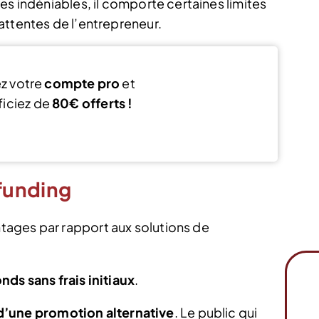
es indéniables, il comporte certaines limites
attentes de l’entrepreneur.
z votre
compte pro
et
iciez de
80€ offerts !
ouvre mon compte
funding
ages par rapport aux solutions de
ds sans frais initiaux
.
d’une promotion alternative
. Le public qui