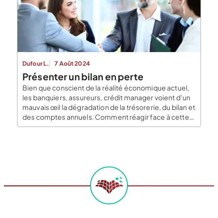
tâche ardue. Parmi les différentes aides et
subventions pouvant être […]
Dufour L.
7 Août 2024
Présenter un bilan en perte
Bien que conscient de la réalité économique actuel,
les banquiers, assureurs, crédit manager voient d’un
mauvais œil la dégradation de la trésorerie, du bilan et
des comptes annuels. Comment réagir face à cette
réalité à un moment ou l’entreprise a besoin d’un
soutien de la part de ces partenaires ? Expliquez votre
bilan et les mesures […]