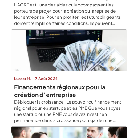
L’ACRE est l’une des aides qui accompagnent les
porteurs de projet pour la création ou la reprise de
leur entreprise. Pour en profiter, les futurs dirigeants
doivent remplir certaines conditions. Ils peuvent
bénéficier de cette aide plus d’une fois à condition de
respecter le délai de trois ans qui précèdent la
nouvelle demande. Soulignons que […]
Lusset M.
7 Août 2024
Financements régionaux pour la
création d’entreprise
Débloquer la croissance : Le pouvoir du financement
régional pour les startups et les PME Que vous soyez
une startup ou une PME vous devez investir en
permanence dans la croissance pour garder une
longueur d’avance. Toutefois, l’obtention d’un
financement adéquat peut souvent s’avérer une