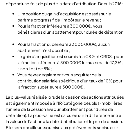
dépend une fois de plus de la date d’attribution. Depuis 2016 :
L’imposition du gain d’acquisition est basés sur le
barème progressif de l’impôt sur le revenu ;
Pour la fraction inférieure à 300 000€, vous
bénéficierez d’un abattement pour durée de détention
;
Pour la fraction supérieure à 3000 000€, aucun
abattement n’est possible ;
Le gain d’acquisition est soumis à la CSG et CRDS : pour
la fraction inférieure à 300 000€ le taux sera de 17,2%,
sinon il est de 8% ;
Vous devrez également vous acquitter de la
contribution salariale spécifique d’un taux de 10% pour
la fraction supérieure à 300 000€.
La plus-valus réalisée lors de la cession des actions attribuées
est également imposée à l’IR (catégorie des plus-mobilières
l’année de la cession avec un abattement pour durée de
détention). La plus-value est calculée sur la différence entre
la valeur de l’action à la date d’attribution et le prix de cession.
Elle sera par ailleurs soumise aux prélèvements sociaux sur