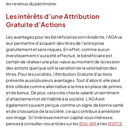
les revenus du patrimoine.
Les intérêts d’une Attribution
Gratuite d’Actions
Les avantages pour les bénéficiaires sont évidents, l’AGA va
leur permettre d’acquérir des titres de l’entreprise
gratuitement et sans risques. En effet, comme aucun
investissement n’aura été effectué, le bénéficiaire est
certain de réaliser une plus-value au moment de la cession
des actions quel que soit la variation de la valorisation des
titres. Pour les sociétés, l’Attribution Gratuite d’actions
présente aussi plusieurs avantages. Tout d’abord, elle peut
être utilisée comme alternative à la mise en place de primes
et de bonus. De plus, cela crée chez le salarié un sentiment
d’attachement et de fidélité à la société. L’AGA est
également souvent perçue comme un signe de bonne santé
et de croissance de la société, ce qui contribue à améliorer
son image. Si l’intéressement en capital vous intéresse,
pensez à consulter nos articles sur les
BSA-AIR
et les
BSPCE
.