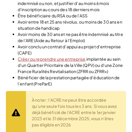
indemnisé ou non, et justifier d’au moins 6 mois
d’inscription au cours des 18 derniers mois
Être bénéficiaire du RSA ou de l’ASS
Avoir entre 18 et 25 ans révolus, ou moins de 30 ans en
situation de handicap
Avoir moins de 30 ans et ne pas être indemnisé au titre
de l’ARE (Aide au Retour à l’Emploi)
Avoir conclu un contrat d’appui au projet d’entreprise
(CAPE)
Créer ou reprendre une entreprise
implantée au sein
d’un Quartier Prioritaire de la Ville (QPV) ou d’une Zone
France Ruralités Revitalisation (ZFRR ou ZFRR+)
Bénéficier de la prestation partagée d’éducation de
l’enfant (PreParE)
À noter : l’ACRE ne peut être accordée
qu’une seule fois tous les 3 ans. Si vous avez
déjà bénéficié de l’ACRE entre le 1er janvier
2023 et le 31 décembre 2025, vous n’êtes
pas éligible en 2026