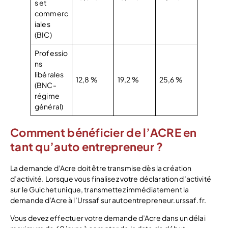
s et
commerc
iales
(BIC)
Professio
ns
libérales
12,8 %
19,2 %
25,6 %
(BNC-
régime
général)
Comment bénéficier de l’ACRE en
tant qu’auto entrepreneur ?
La demande d’Acre doit être transmise dès la création
d’activité. Lorsque vous finalisez votre déclaration d’activité
sur le Guichet unique, transmettez immédiatement la
demande d’Acre à l’Urssaf sur autoentrepreneur.urssaf.fr.
Vous devez effectuer votre demande d’Acre dans un délai