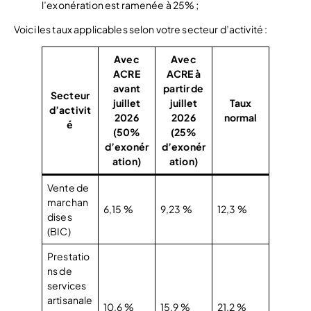
l’exonération est ramenée à 25% ;
Voici les taux applicables selon votre secteur d’activité :
Avec
Avec
ACRE
ACRE à
avant
partir de
Secteur
juillet
juillet
Taux
d’activit
2026
2026
normal
é
(50%
(25%
d’exonér
d’exonér
ation)
ation)
Vente de
marchan
6,15 %
9,23 %
12,3 %
dises
(BIC)
Prestatio
ns de
services
artisanale
10,6 %
15,9 %
21,2 %