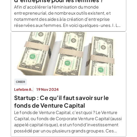
Afin d’accélérer la féminisation du monde
entrepreneurial, de nombreux outils existent, et
notamment des aides à la création d’entreprise
réservées aux femmes. En voici quelques-unes. I. Les
aides financières à la création d’entreprises Les
femmes entreprennent moins que les hommes, alors
même que les entreprises créées par des femmes
présentent de meilleurs résultats financiers. Il est
donc […]
CREER
Lefebre A.
19 Nov 2024
Startup : Ce qu’il faut savoir sur le
fonds de Venture Capital
Le fonds de Venture Capital, c’est quoi ? Le Venture
Capital, ou fonds de Corporate Venture Capital (aussi
appelé capital risque), est un fond d’investissement
possédé par un ou plusieurs grands groupes. Ces
fonds d’investissement servent à financer des