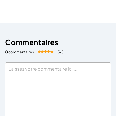
startups en participant à l’augmentation de leur
capital. L’objectif du fonds Venture Capital (ou VC) est
d’abord […]
Commentaires
0 commentaires
5
/5
Évaluez cet article:
Donner une note