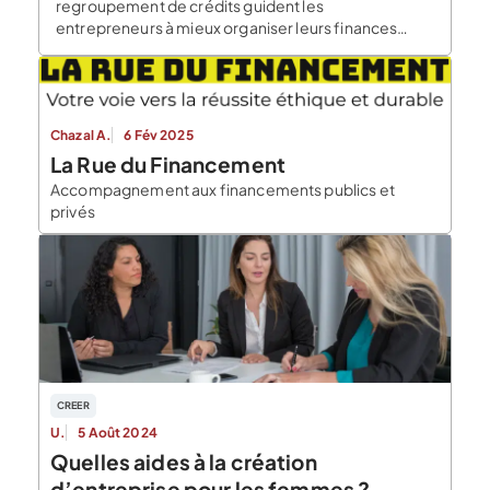
regroupement de crédits guident les
entrepreneurs à mieux organiser leurs finances
personnelles pour investir dans leur entreprise à
chaque période […]
Chazal A.
6 Fév 2025
La Rue du Financement
Accompagnement aux financements publics et
privés
CREER
U.
5 Août 2024
Quelles aides à la création
d’entreprise pour les femmes ?