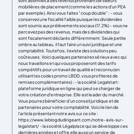
sont assimilés à des revenus provenant de valeurs
mobilières de placement (comme les actions d'un PEA
par exemple). Ainsi vous faites "coup double" : - vous
conservez une fiscalité faible puisque les dividendes
sont soumis aux prélèvements sociaux (17,2%) - vous ne
percevez pas des revenus, mais des dividendes qui
sont fiscalement déclarés différemment. Seule petite
ombre au tableau, il faut faire un suivi juridique et une
comptabilité. Toutefois, il existe des solutions peu
coûteuses. Voici quelques partenaires sérieux avec qui
nous travaillons et qui vous proposeront des tarifs
compétitifs pour un travail de qualité et reconnu (en
utilisant les codes promo LBDD, vous profiterez de
remises complémentaires) : - la société Legalstart :
plateforme juridique en ligne qui peut se charger de
votre création d'entreprise. Elle est leader du marché.
Vous pourrez bénéficier d'un conseil juridique et de
partenaires pour votre comptabilité. Voici le lien de
l'article présentant notre avis sur ce site :
https://www.leblogdudirigeant.com/notre-avis-sur-
legalstart/ - la société Légalplace qui se développe ces
dernières années et offre elle aussi un service de