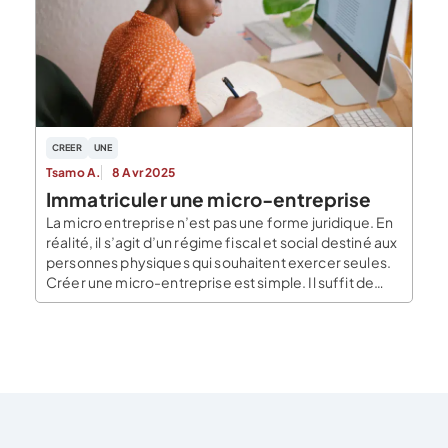
la nature de leur activité. Pour les auto-entrepreneurs
qui travaillent dans la […]
CREER
UNE
Tsamo A.
8 Avr 2025
Immatriculer une micro-entreprise
La micro entreprise n’est pas une forme juridique. En
réalité, il s’agit d’un régime fiscal et social destiné aux
personnes physiques qui souhaitent exercer seules.
Créer une micro-entreprise est simple. Il suffit de
suivre les formalités d’immatriculation de la forme
juridique choisie et d’opter pour le régime micro. Être
bien informé des démarches administratives et […]