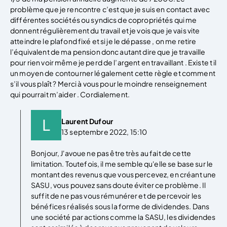
problème que je rencontre c’est que je suis en contact avec
différentes sociétés ou syndics de copropriétés qui me
donnent régulièrement du travail et je vois que je vais vite
atteindre le plafond fixé et si je le dépasse , on me retire
l’équivalent de ma pension donc autant dire que je travaille
pour rien voir même je perd de l’argent en travaillant . Existe t il
un moyen de contourner légalement cette règle et comment
s’il vous plaît ? Merci à vous pour le moindre renseignement
qui pourrait m’aider . Cordialement.
Laurent Dufour
13 septembre 2022, 15:10
Bonjour, J'avoue ne pas être très au fait de cette
limitation. Toutefois, il me semble qu'elle se base sur le
montant des revenus que vous percevez, en créant une
SASU, vous pouvez sans doute éviter ce problème. Il
suffit de ne pas vous rémunérer et de percevoir les
bénéfices réalisés sous la forme de dividendes. Dans
une société par actions comme la SASU, les dividendes