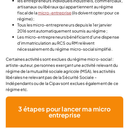
les entrepreneurs individuels industriels, commerciaux,
artisanaux ou libéraux qui appartiennent au régime
fiscal de la
micro-entreprise
(ils doivent opter pour ce
régime) ;
Tous les micro-entrepreneurs depuis le 1er janvier
2016 sont automatiquement soumis au régime ;
Les micro-entrepreneurs bénéficiant d’une dispense
d’immatriculation au RCS ou RM relèvent
nécessairement du régime micro-social simplifié.
Certaines activités sont exclues du régime micro-social :
artiste-auteur, personnes exerçant une activité relevant du
régime de la mutualité sociale agricole (MSA), les activités
libérales ne relevant pas de la Sécurité Sociale –
Indépendants ou de la Cipav sont exclues également de ce
régime etc.
3 étapes pour lancer ma micro
entreprise