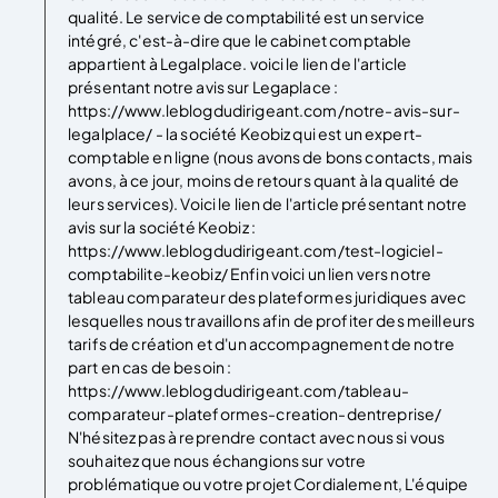
qualité. Le service de comptabilité est un service
intégré, c'est-à-dire que le cabinet comptable
appartient à Legalplace. voici le lien de l'article
présentant notre avis sur Legaplace :
https://www.leblogdudirigeant.com/notre-avis-sur-
legalplace/ - la société Keobiz qui est un expert-
comptable en ligne (nous avons de bons contacts, mais
avons, à ce jour, moins de retours quant à la qualité de
leurs services). Voici le lien de l'article présentant notre
avis sur la société Keobiz :
https://www.leblogdudirigeant.com/test-logiciel-
comptabilite-keobiz/ Enfin voici un lien vers notre
tableau comparateur des plateformes juridiques avec
lesquelles nous travaillons afin de profiter des meilleurs
tarifs de création et d'un accompagnement de notre
part en cas de besoin :
https://www.leblogdudirigeant.com/tableau-
comparateur-plateformes-creation-dentreprise/
N'hésitez pas à reprendre contact avec nous si vous
souhaitez que nous échangions sur votre
problématique ou votre projet Cordialement, L'équipe