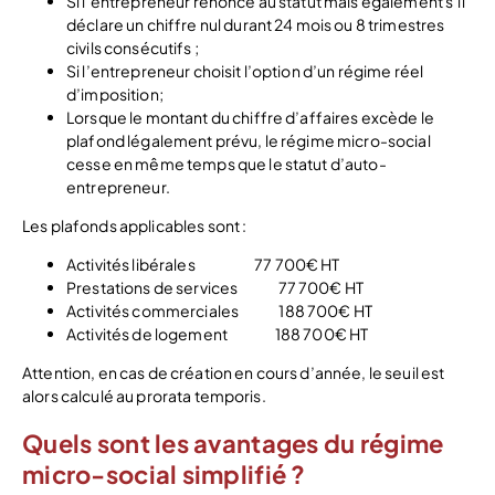
Si l’entrepreneur renonce au statut mais également s’il
déclare un chiffre nul durant 24 mois ou 8 trimestres
civils consécutifs ;
Si l’entrepreneur choisit l’option d’un régime réel
d’imposition;
Lorsque le montant du chiffre d’affaires excède le
plafond légalement prévu, le régime micro-social
cesse en même temps que le statut d’auto-
entrepreneur.
Les plafonds applicables sont :
Activités libérales 77 700€ HT
Prestations de services 77 700€ HT
Activités commerciales 188 700€ HT
Activités de logement 188 700€ HT
Attention, en cas de création en cours d’année, le seuil est
alors calculé au prorata temporis.
Quels sont les avantages du régime
micro-social simplifié ?