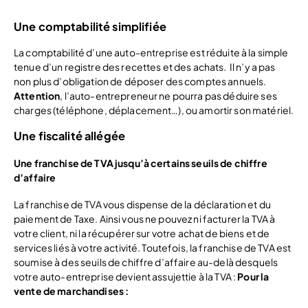
Une comptabilité simplifiée
La comptabilité d’une auto-entreprise est réduite à la simple
tenue d’un registre des recettes et des achats. Il n’y a pas
non plus d’obligation de déposer des comptes annuels.
Attention
, l’auto-entrepreneur ne pourra pas déduire ses
charges (téléphone, déplacement…), ou amortir son matériel.
Une fiscalité allégée
Une franchise de TVA jusqu’à certains seuils de chiffre
d’affaire
La franchise de TVA vous dispense de la déclaration et du
paiement de Taxe. Ainsi vous ne pouvez ni facturer la TVA à
votre client, ni la récupérer sur votre achat de biens et de
services liés à votre activité. Toutefois, la franchise de TVA est
soumise à des seuils de chiffre d’affaire au-delà desquels
votre auto-entreprise devient assujettie à la TVA :
Pour la
vente de marchandises :