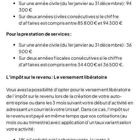
Sur une année civile (du 1er janvier au 31 décembre) : 94
300 €
Sur deux années civiles consécutives si le chiffre
d’affaires est compris entre 85 800 € et 94 300 €
Pour la prestation de services :
Sur une année civile (du 1er janvier au 31 décembre) : 36
500 €
Sur deux années fiscales consécutives si le chiffre
d’affaires est compris entre 34 400 € et 36 500 €.
L’impôt sur le revenu : Le versement libératoire
Vous avez la possibilité d’opter pour le versement libératoire
de l’impôt sur le revenu lors de la création de votre auto-
entreprise ou dans les 3 mois suivant votre début d’activité en
adressant un courriel à votre Urssaf. Dans ce cas, l’impôt sur
le revenu est payé en même temps que vos cotisations (au
mois ou au trimestre) avec application d’un taux variant selon
votre activité :
1 % si l’activité est l’achat/revente, la vente à