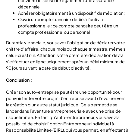
convient de souscrire également une assurance
décennale ;
Adhérer obligatoirement à un dispositif de médiation ;
Ouvrir un compte bancaire dédié à l’activité
professionnelle : ce compte bancaire peut être un
compte professionnel ou personnel.
Durant la vie sociale, vous avez l’obligation de déclarer votre
chiffre d’affaire, chaque mois ou chaque trimestre, même si
celui-ci est nul. Attention, votre première déclaration devra
s’effectuer en ligne uniquement après un délai minimum de
90 jours suivant la date de début d’activité.
Conclusion :
Créer son auto-entreprise peut être une opportunité pour
pouvoir tester votre projet d’entreprise avant d’évoluer vers
la création d’un autre statut juridique. Cela permet de se
lancer dans l’aventure entrepreneuriale avec une prise de
risque limitée. En tant qu’auto-entrepreneur, vous avez la
possibilité de choisir l’option Entrepreneur Individuel à
Responsabilité Limitée (EIRL), qui vous permet, en affectant à