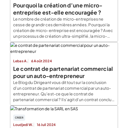
Pourquoi la création d’une micro-
entreprise est-elle encouragée ?
Le nombre de création de micro-entreprises ne
cesse de grandir ces dernières années. Pourquoi la
création de micro-entreprise est encouragée ? Avec
un processus de création ultra-simplifié, la micro-
entreprise répond aux besoins des personnes
désireuses de lancer une activité de prestation de
services, à titre indépendant, en toute simplicité.
Quels sont les avantages en rapport […]
Lebas A.
6 Août 2024
Le contrat de partenariat commercial
pour un auto-entrepreneur
Le Blog du Dirigeant vous dit tout sur la conclusion
d’un contrat de partenariat commercial par un auto-
entrepreneur. Qu’est-ce que le contrat de
partenariat commercial ? Il s’agit d’un contrat conclu
entre deux ou plusieurs partenaires dont le but est de
réaliser un objectif commun. Le contrat de
partenariat commercial sous-entend de créer une
CREER
relation continue […]
Loudjedi W.
16 Juil 2024