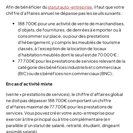
Afin de bénéficier du
statut auto-entreprise
, il faut que votre
chiffre d’affaires annuel ne dépasse pas les seuils suivants :
188 700€ pour une activité de vente de marchandises,
d’objets, de fournitures, de denrées à emporter ou à
consommer sur place, ou pour des prestations
d’hébergement, y compris les meublés de tourisme
classés, à l’exception de la location de locaux
d’habitation meublés dont le seuil est de 70 000 € ;
77 700€ pour les prestations de services relevant de la
catégorie des bénéfices industriels et commerciaux
(BIC) ou des bénéfices non commerciaux (BNC) ;
En cas d’activité mixte
(vente + prestations de services), le chiffre d’affaires global
ne doit pas dépasser 188 700€ comportant un chiffre
d’affaires maximal de 77 700€ pour les prestations de
services. Vous pouvez créer votre auto-entreprise pour
exercer à titre principal ou à titre complémentaire (en
parallèle d’un statut de salarié, retraité, étudiant, dirigeant
assimilé salarié).