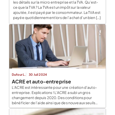
les détails sur la micro entreprise et la TVA. Qu’est-
ce que la TVA ? La TVA est un impôt sur la valeur
ajoutée, il est payé par le consommateur. La TVA est
payée quotidiennement lors de l’achat d’un bien […]
Dufour L.
30 Juil 2024
ACRE et auto-entreprise
L’ACRE est intéressante pour une création d’auto-
entreprise. Explications ! L’ACRE a subi un gros
changement depuis 2020. Des conditions pour
bénéficier de l’aide ainsi que des nouveaux seuils
sont applicables depuis le 1er avril 2020. Qu’est-ce
que l’ACRE ? Comme tous les salariés et les