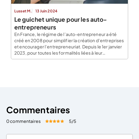
Lusset M.
13 Juin 2024
Le guichet unique pour les auto-
entrepreneurs
En France, le régime de l’auto-entrepreneur a été
créé en 2008 pour simplifier la création d’entreprises
et encourager l’entrepreneuriat. Depuis le 1er janvier
2023, pour toutes les formalités liées à leur
entreprise, les auto-entrepreneurs doivent
s’adresser au guichet unique. L’auto-entreprise :
définition et explications Bien que dans le langage
courant, l’auto-entreprise soit considérée comme
une forme […]
Commentaires
0 commentaires
5
/5
Évaluez cet article:
Donner une note