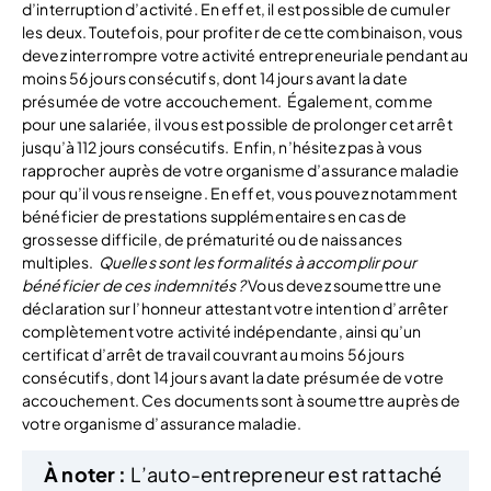
d’interruption d’activité. En effet, il est possible de cumuler
les deux. Toutefois, pour profiter de cette combinaison, vous
devez interrompre votre activité entrepreneuriale pendant au
moins 56 jours consécutifs, dont 14 jours avant la date
présumée de votre accouchement.
Également, comme
pour une salariée, il vous est possible de prolonger cet arrêt
jusqu’à 112 jours consécutifs.
Enfin, n’hésitez pas à vous
rapprocher auprès de votre organisme d’assurance maladie
pour qu’il vous renseigne. En effet, vous pouvez notamment
bénéficier de prestations supplémentaires en cas de
grossesse difficile, de prématurité ou de naissances
multiples.
Quelles sont les formalités à accomplir pour
bénéficier de ces indemnités ?
Vous devez soumettre une
déclaration sur l’honneur attestant votre intention d’arrêter
complètement votre activité indépendante, ainsi qu’un
certificat d’arrêt de travail couvrant au moins 56 jours
consécutifs, dont 14 jours avant la date présumée de votre
accouchement. Ces documents sont à soumettre auprès de
votre organisme d’assurance maladie.
À noter :
L’auto-entrepreneur est rattaché