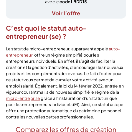
avec le
code LBDD15
Voir l’offre
C’est quoi le statut auto-
entrepreneur (se) ?
Le statut de micro-entrepreneur, auparavant appelé
auto-
entrepreneur
, offre un régime simplifié pour les
entrepreneurs individuels. En effet, il s’agit de faciliter la
création et la gestion d’activités, d’encourager les nouveaux
projets et les compléments de revenus. Le fait d’opter pour
ce statut vous permet de cumuler votre activité avec un
emploi salarié. Également, la loi du 14 février 2022, entrée en
vigueur courant mai, a de nouveau simplifié le régime de la
micro-entreprise
grâce à l’instauration d’un statut unique
pour les entrepreneurs individuels (EI). Ainsi, ce statut unique
offre une protection automatique du patrimoine personnel
contre les nouvelles dettes professionnelles.
Comparez les offres de création