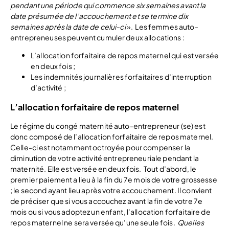
pendant une période qui commence six semaines avant la
date présumée de l’accouchement et se termine dix
semaines après la date de celui-ci
».
Les femmes auto-
entrepreneuses peuvent cumuler deux allocations :
L’allocation forfaitaire de repos maternel qui est versée
en deux fois ;
Les indemnités journalières forfaitaires d’interruption
d’activité ;
L’allocation forfaitaire de repos maternel
Le régime du congé maternité auto-entrepreneur (se) est
donc composé de l’allocation forfaitaire de repos maternel.
Celle-ci est notamment octroyée pour compenser la
diminution de votre activité entrepreneuriale pendant la
maternité. Elle est versée en deux fois.
Tout d’abord, le
premier paiement a lieu à la fin du 7e mois de votre grossesse
; le second ayant lieu après votre accouchement. Il convient
de préciser que si vous accouchez avant la fin de votre 7e
mois ou si vous adoptez un enfant, l’allocation forfaitaire de
repos maternel ne sera versée qu’une seule fois.
Quelles