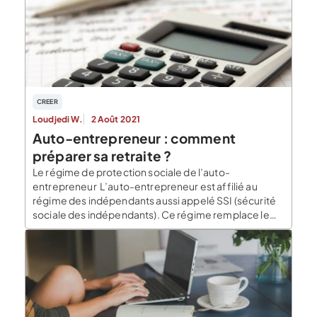
dirigeants, les auto-entrepreneurs doivent verser
des cotisations sociales pour bénéficier d’une […]
CREER
Loudjedi W.
2 Août 2021
Auto-entrepreneur : comment
préparer sa retraite ?
Le régime de protection sociale de l’auto-
entrepreneur L’auto-entrepreneur est affilié au
régime des indépendants aussi appelé SSI (sécurité
sociale des indépendants). Ce régime remplace le
régime social des indépendants (RSI) depuis 2018.
Ainsi, tous les travailleurs indépendants sont affiliés
au régime de la sécurité sociale des indépendants. Si
vous êtes devenus auto-entrepreneur avant 2019 :
[…]