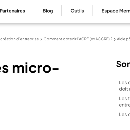
Partenaires
Blog
Outils
Espace Mem
 création d’entreprise
Comment obtenir l’ACRE (ex ACCRE) ?
Aide pô
es micro-
So
Les 
doit
Les 
entr
Les 