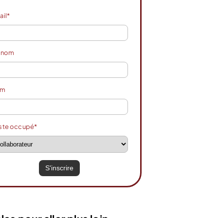
ail*
énom
om
ste occupé*