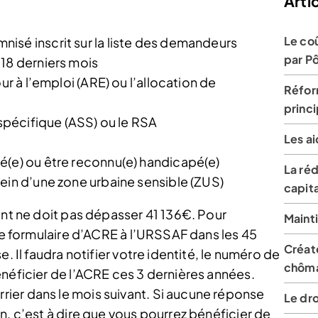
Artic
Le coû
isé inscrit sur la liste des demandeurs
par P
 18 derniers mois
ur à l’emploi (ARE) ou l’allocation de
Réfor
princ
 spécifique (ASS) ou le RSA
Les a
é(e) ou être reconnu(e) handicapé(e)
La ré
ein d’une zone urbaine sensible (ZUS)
capit
ent ne doit pas dépasser 41 136€. Pour
Mainti
 le formulaire d’ACRE à l’URSSAF dans les 45
Créate
. Il faudra notifier votre identité, le numéro de
chôm
énéficier de l’ACRE ces 3 dernières années.
ier dans le mois suivant. Si aucune réponse
Le dro
n, c’est à dire que vous pourrez bénéficier de