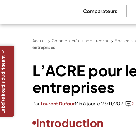
Comparateurs
Accueil
Comment créer une entreprise
Financer sa
entreprises
La boîte à outils du dirigeant
L’ACRE pour l
entreprises
Par
Laurent Dufour
Mis à jour le 23/11/2021
2
Introduction