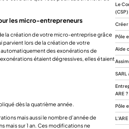
Le Con
(CSP)
our les micro-entrepreneurs
Créer 
e la création de votre micro-entreprise grâce
Pôle e
ui parvient lors de la création de votre
Aide 
ez automatiquement des exonérations de
exonérations étaient dégressives, elles étaient
Assimi
SARL à
Entrep
ARE ?
pliqué dès la quatrième année.
Pôle e
ations mais aussi le nombre d’année de
L'ARE 
ans mais sur 1 an. Ces modifications ne