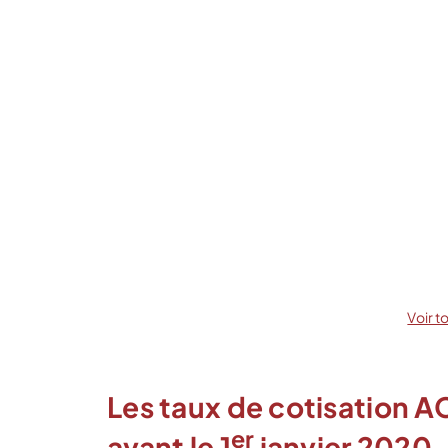
Voir t
Les taux de cotisation 
er
avant le 1
janvier 2020