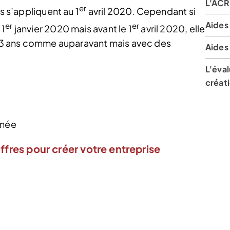
L'ACR
er
s s’appliquent au 1
avril 2020. Cependant si
Aides 
er
er
 1
janvier 2020 mais avant le 1
avril 2020, elle
ur 3 ans comme auparavant mais avec des
Aides 
L'éval
créat
nnée
ffres pour créer votre entreprise