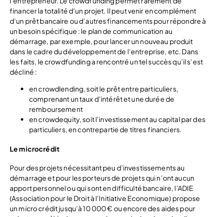
l’entrepreneur. Le crowdfunding permet rarement de
financer la totalité d’un projet. Il peut venir en complément
d’un prêt bancaire ou d’autres financements pour répondre à
un besoin spécifique : le plan de communication au
démarrage, par exemple, pour lancer un nouveau produit
dans le cadre du développement de l’entreprise, etc. Dans
les faits, le crowdfunding a rencontré un tel succès qu’il s’est
décliné :
en crowdlending, soit le prêt entre particuliers,
comprenant un taux d’intérêt et une durée de
remboursement
en crowdequity, soit l’investissement au capital par des
particuliers, en contrepartie de titres financiers.
Le microcrédit
Pour des projets nécessitant peu d’investissements au
démarrage et pour les porteurs de projets qui n’ont aucun
apport personnel ou qui sont en difficulté bancaire, l’ADIE
(Association pour le Droit à l’Initiative Economique) propose
un micro crédit jusqu’à 10 000 € ou encore des aides pour