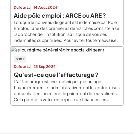
D’APPORTS EN SOCIÉTÉ ? La création d’une société
Dufour L.
14 Août 2024
nécessite que […]
Aide pôle emploi : ARCE ou ARE ?
Lorsque le nouveau dirigeant est indemnisé par Pôle
Emploi, l’une des premières démarches consiste à se
rapprocher de l’Institution, au risque de voir ses
indemnités supprimées. Pour éviter toute mauvaise
surprise, ne négligez pas Pôle Emploi ! Dans ce
dossier, le Blog du Dirigeant traite le sujet des aides
Pôle Emploi en trois parties distinctes. Dans […]
GERER
Dufour L.
23 Sep 2024
Qu’est-ce que l’affacturage ?
L’affacturage est une technique qui soulage
financièrement et administrativement les entreprises
qui souhaitent accélérer le paiement de leurs clients.
Cela permet à votre entreprise de financer ses
factures, ce qui réduit son besoin en fonds de
roulement et joue positivement sur sa trésorerie
moyenne. Quel délai de paiement accordez-vous à
vos clients ? En France, […]