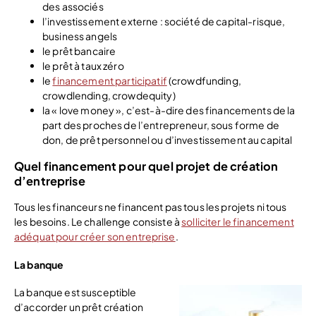
des associés
l’investissement externe : société de capital-risque,
business angels
le prêt bancaire
le prêt à taux zéro
le
financement participatif
(crowdfunding,
crowdlending, crowdequity)
la « love money », c’est-à-dire des financements de la
part des proches de l’entrepreneur, sous forme de
don, de prêt personnel ou d’investissement au capital
Quel financement pour quel projet de création
d’entreprise
Tous les financeurs ne financent pas tous les projets ni tous
les besoins. Le challenge consiste à
solliciter le financement
adéquat pour créer son entreprise
.
La banque
La banque est susceptible
d’accorder un prêt création