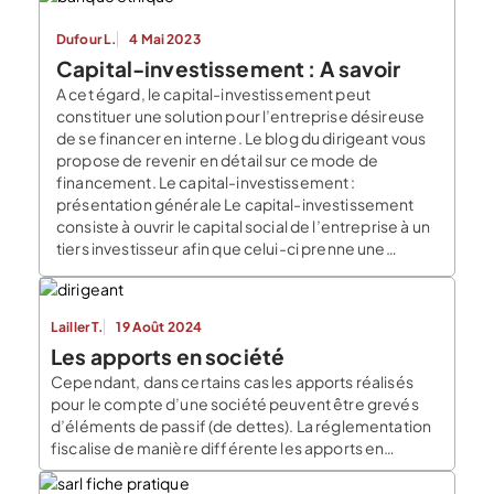
Dufour L.
4 Mai 2023
Capital-investissement : A savoir
A cet égard, le capital-investissement peut
constituer une solution pour l’entreprise désireuse
de se financer en interne. Le blog du dirigeant vous
propose de revenir en détail sur ce mode de
financement. Le capital-investissement :
présentation générale Le capital-investissement
consiste à ouvrir le capital social de l’entreprise à un
tiers investisseur afin que celui-ci prenne une
participation. L’objectif premier […]
Lailler T.
19 Août 2024
Les apports en société
Cependant, dans certains cas les apports réalisés
pour le compte d’une société peuvent être grevés
d’éléments de passif (de dettes). La réglementation
fiscalise de manière différente les apports en
fonction de leur nature, le blog du dirigeant fait le
point. QUELS SONT LES DIFFÉRENTS TYPES