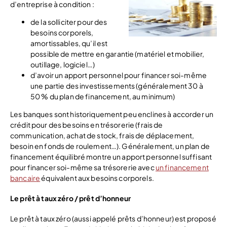
d’entreprise à condition :
de la solliciter pour des
besoins corporels,
amortissables, qu’il est
possible de mettre en garantie (matériel et mobilier,
outillage, logiciel…)
d’avoir un apport personnel pour financer soi-même
une partie des investissements (généralement 30 à
50 % du plan de financement, au minimum)
Les banques sont historiquement peu enclines à accorder un
crédit pour des besoins en trésorerie (frais de
communication, achat de stock, frais de déplacement,
besoin en fonds de roulement…). Généralement, un plan de
financement équilibré montre un apport personnel suffisant
pour financer soi-même sa trésorerie avec
un financement
bancaire
équivalent aux besoins corporels.
Le prêt à taux zéro / prêt d’honneur
Le prêt à taux zéro (aussi appelé prêts d’honneur) est proposé