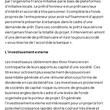
par l’organisme France Initiative par le biais de plateformes
d’initiative locale. Le prêt d’honneur est un prêt sans taux
d’intérêt et accordé à titre personnel. Il complète les fonds
propres de l’entrepreneur pour avoir suffisamment d’apport
personnel à présenter à la banque dans le cadre d’une
demande de prêt. Dans ces conditions, le prêt à taux zéro ne
vient jamais financer la totalité du projet. Il intervient en amont
d’une demande de prêt bancaire et il est toujours accordé
« sous réserve de l’accord de la banque ».
L’investissement externe
Les investisseurs obtiennent des titres financiers en
contrepartie de leurs apports au capital d’une société. Ces
titres leur octroient plus exactement des pouvoirs en
assemblée générale et une rémunération sous forme de
dividende en cas de bénéfice. Les investisseurs proviennent
de sociétés de capital-risque ou encore de groupes de
business angles dans le cadre d’une levée de fonds
organisée par le porteur de projet. En générale
l’investissement externe est intéressant pour un projet à fort
potentiel (croissance rapide), dont le coût est très élevé et