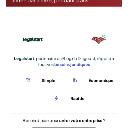
année par année, pendant 3 ans.
Legalstart
, partenaire du Blog du Dirigeant, répond à
tous vos
besoins juridiques
Simple
Économique
Rapide
Besoin d’aide pour
créer votre entreprise
?