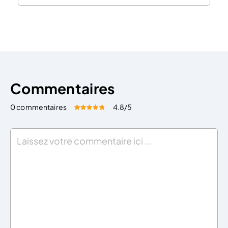
possible lors d’un exposé face à des investisseurs ?
Le blog du dirigeant vous donne quelques éléments
de réponses. Convaincre les investisseurs par le
verbe ! Faire un pitch consiste […]
Commentaires
0 commentaires
4.8
/5
Évaluez cet article:
Donner une note