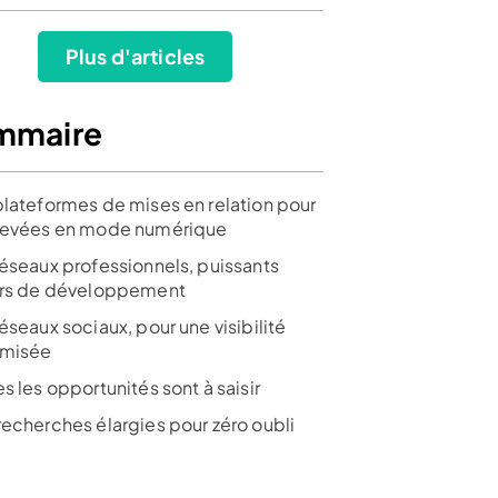
t avis de Shine
Test et avis de Finom
rédaction
Plus d'articles
ir l’offre
Voir l’offre
Voir l’offre
mmaire
plateformes de mises en relation pour
levées en mode numérique
réseaux professionnels, puissants
ers de développement
éseaux sociaux, pour une visibilité
misée
s les opportunités sont à saisir
recherches élargies pour zéro oubli