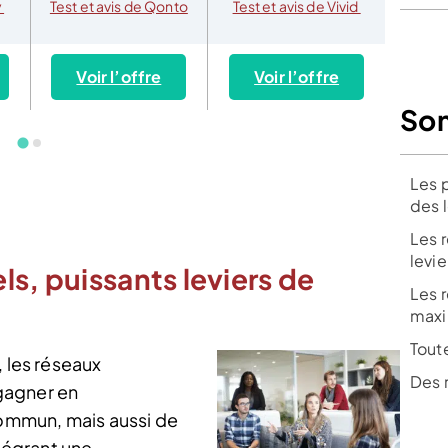
y
Test et avis de Qonto
Test et avis de Vivid
Test e
Voir l’offre
Voir l’offre
Vo
So
Les 
des 
Les 
levi
ls, puissants leviers de
Les r
maxi
Toute
, les réseaux
Des 
gagner en
commun, mais aussi de
ntégrant une