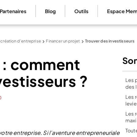
Partenaires
Blog
Outils
Espace Mem
 création d’entreprise
Financer un projet
Trouver des investisseurs
 : comment
So
vestisseurs ?
Les 
des 
Les 
0
levi
Les r
maxi
Toute
otre entreprise. Si l’aventure entrepreneuriale