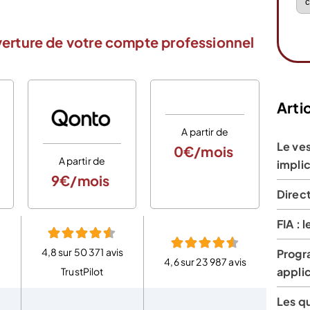
verture de votre compte professionnel
Artic
A partir de
Le ves
0€/mois
A partir de
A
implic
9€/mois
0
Direct
FIA : 
4,8 sur 50 371 avis
Progr
4,6 sur 23 987 avis
4,6 
applic
TrustPilot
Les q