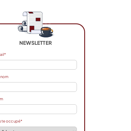
NEWSLETTER
ail*
énom
om
ste occupé*