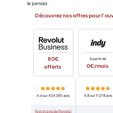
le pensez.
Découvrez nos offres pour l’ou
80€
A partir de
0€/mois
offerts
4,6 sur 434 385 avis
4,8 sur 11 278 avis
Test et avis de Revolut