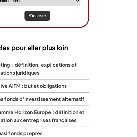
les pour aller plus loin
ting : définition, explications et
 partir de
A partir de
A partir de
ations juridiques
€/mois
0€/mois
8€/mois
ive AIFM : but et obligations
les fonds d'investissement alternatif
amme Horizon Europe : définition et
sur 3385 avis
4,8 sur 10 182 avis
4 sur 470 avis
ation aux entreprises françaises
uasi fonds propres
Avis en cours de