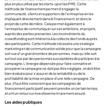
plus en plus utilisé par les starts-up et les PME. Cette
méthode de financement permet d’engager la
communauté, clients et supporters de l’entreprise en les
impliquant directement dans le financement, et donc le
projet de cette dernière. Cela permet également à
l’entreprise de communiquer sur ses ambitions, et projets,
auprès des parties prenantes. Les inconvénients du
crowdfunding sont inhérents à la collecte des fonds auprès
des participants. Cette méthode nécessite une stratégie
marketing et de communication solide pour que la campagne
soit vue d’un grand nombre de personnes, mais qu’elle soit
surtout vue par des personnes susceptibles de participer à la
campagne. L’énergie dépensée pour faire connaitre et
prospérer la campagne ne doit pas être négligée, et doit être
bien évaluée pour s’assurer de la rentabilité ou de la
profitabilité de la mise en place d’une telle campagne. De
plus, il faut être conscient que les campagnes de
financement participatif peuvent prendre un certain temps,
et ont un retour sur investissement rarement assuré.
Les aides publiques