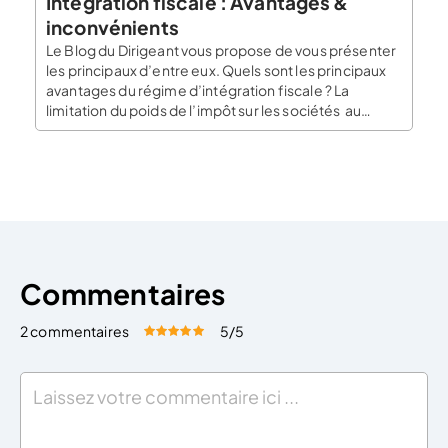
Intégration fiscale : Avantages &
inconvénients
Le Blog du Dirigeant vous propose de vous présenter
les principaux d’entre eux. Quels sont les principaux
avantages du régime d’intégration fiscale ? La
limitation du poids de l’impôt sur les sociétés au
niveau du groupe, la neutralisation de certains effets
fiscaux générés par les transactions intra-groupe ou
encore l’optimisation de la reprise de
l’entreprise représentent […]
Commentaires
2 commentaires
5
/5
Évaluez cet article:
Donner une note