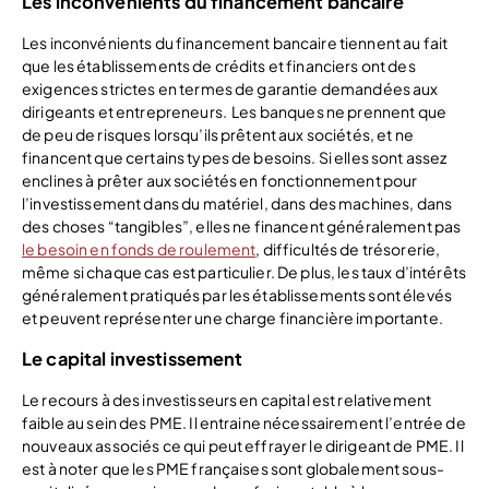
Les inconvénients du financement bancaire
Les inconvénients du financement bancaire tiennent au fait
que les établissements de crédits et financiers ont des
exigences strictes en termes de garantie demandées aux
dirigeants et entrepreneurs. Les banques ne prennent que
de peu de risques lorsqu’ils prêtent aux sociétés, et ne
financent que certains types de besoins. Si elles sont assez
enclines à prêter aux sociétés en fonctionnement pour
l’investissement dans du matériel, dans des machines, dans
des choses “tangibles”, elles ne financent généralement pas
le besoin en fonds de roulement
, difficultés de trésorerie,
même si chaque cas est particulier. De plus, les taux d’intérêts
généralement pratiqués par les établissements sont élevés
et peuvent représenter une charge financière importante.
Le capital investissement
Le recours à des investisseurs en capital est relativement
faible au sein des PME. Il entraine nécessairement l’entrée de
nouveaux associés ce qui peut effrayer le dirigeant de PME. Il
est à noter que les PME françaises sont globalement sous-