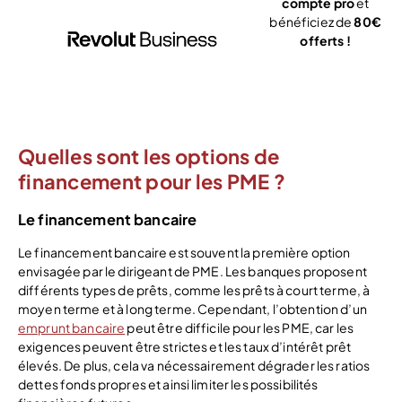
compte pro
et
bénéficiez de
80€
offerts !
J’ouvre mon
compte
Quelles sont les options de
financement pour les PME ?
Le financement bancaire
Le financement bancaire est souvent la première option
envisagée par le dirigeant de PME. Les banques proposent
différents types de prêts, comme les prêts à court terme, à
moyen terme et à long terme. Cependant, l’obtention d’un
emprunt bancaire
peut être difficile pour les PME, car les
exigences peuvent être strictes et les taux d’intérêt prêt
élevés. De plus, cela va nécessairement dégrader les ratios
dettes fonds propres et ainsi limiter les possibilités