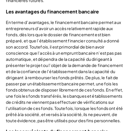
financières futures.
Les avantages du financement bancaire
En terme d’avantages, le financement bancaire permet aux
entrepreneurs d’avoir un accès relativement rapide aux
fonds, dès lors que le dossier de financement est bien
préparé, et que l’établissement financier consulté a donné
son accord. Toutefois, il est primordial de bien avoir
conscience que l’accès à un emprunt bancaire n’est pas pas
automatique, et dépendra de la capacité du dirigeant à
présenter le projet ou l’objet de la demande de financement
et de la confiance de l’établissement dans la capacité du
dirigeant à rembourser les fonds prêtés. De plus, le fait de
passer par un établissement bancaire permet, une fois les
fonds obtenus de disposer librement de ces fonds. En effet,
une fois les fonds transférés, les banques et établissements
de crédits ne viennent pas effectuer de vérifications sur
l’utilisation de ces fonds. Toutefois, lorsque les fonds ont été
prêté à la société, et versés à la société, ils ne peuvent, de
toute évidence, pas être utilisés pour des fins personnelles.