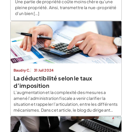
Une partie de propriété coûte moins chère qu’une
pleine propriété. Ainsi, transmettre la nue-propriété
d’un bien […]
Baudry C.
31 Juil 2024
La déductibilité selon le taux
d’imposition
L’augmentation et la complexité des mesures a
amené l’administration fiscale a venir clarifier la
situation et rappeler l’articulation, entre les différents
mécanismes. Dans cet article, le blog du dirigeant
zoome sur le mécanisme de limitation des charges
financières par la déductibilité, en fonction du taux
d’imposition des produits. L’ordre d’application des