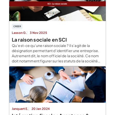
dispositifs de limitation des […]
CREER
Lasson G.
3 Nov 2025
La raison sociale en SCI
Qu’est-ce qu’une raison sociale ? Il s’agit de la
désignation permettant d’identifier une entreprise.
Autrement dit, le nom officiel de la société. Ce nom
doit notamment figurer sur les statuts de la société
ainsi que sur de nombreux actes (factures, devis,
documents commerciaux …)La raison sociale est
obligatoire lors de la création d’une entreprise. En
effet, […]
Janquert E.
20 Jan 2024