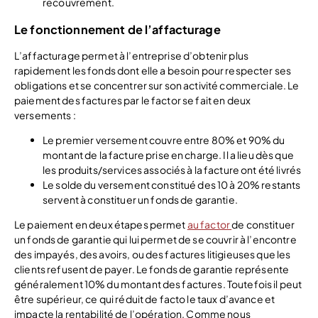
recouvrement.
Le fonctionnement de l’affacturage
L’affacturage permet à l’entreprise d’obtenir plus
rapidement les fonds dont elle a besoin pour respecter ses
obligations et se concentrer sur son activité commerciale. Le
paiement des factures par le factor se fait en deux
versements :
Le premier versement couvre entre 80% et 90% du
montant de la facture prise en charge. Il a lieu dès que
les produits/services associés à la facture ont été livrés
Le solde du versement constitué des 10 à 20% restants
servent à constituer un fonds de garantie.
Le paiement en deux étapes permet
au factor
de constituer
un fonds de garantie qui lui permet de se couvrir à l’encontre
des impayés, des avoirs, ou des factures litigieuses que les
clients refusent de payer. Le fonds de garantie représente
généralement 10% du montant des factures. Toutefois il peut
être supérieur, ce qui réduit de facto le taux d’avance et
impacte la rentabilité de l’opération. Comme nous