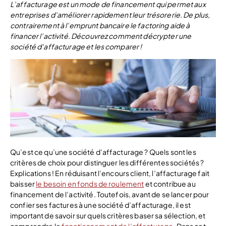
L’affacturage est un mode de financement qui permet aux
entreprises d’améliorer rapidement leur trésorerie. De plus,
contrairement à l’emprunt bancaire le factoring aide à
financer l’activité. Découvrez comment décrypter une
société d’affacturage et les comparer !
Qu’est ce qu’une société d’affacturage ? Quels sont les
critères de choix pour distinguer les différentes sociétés ?
Explications ! En réduisant l’encours client, l’affacturage fait
baisser
le besoin en fonds de roulement
et contribue au
financement de l’activité. Toutefois, avant de se lancer pour
confier ses factures à une société d’affacturage, il est
important de savoir sur quels critères baser sa sélection, et
comprendre le
fonctionnement de l’affacturage
. Dans cet