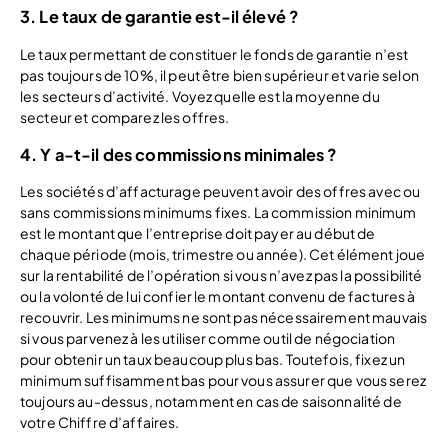
3. Le taux de garantie est-il élevé ?
Le taux permettant de constituer le fonds de garantie n’est
pas toujours de 10%, il peut être bien supérieur et varie selon
les secteurs d’activité. Voyez quelle est la moyenne du
secteur et comparez les offres.
4. Y a-t-il des commissions minimales ?
Les sociétés d’affacturage peuvent avoir des offres avec ou
sans commissions minimums fixes. La commission minimum
est le montant que l’entreprise doit payer au début de
chaque période (mois, trimestre ou année). Cet élément joue
sur la rentabilité de l’opération si vous n’avez pas la possibilité
ou la volonté de lui confier le montant convenu de factures à
recouvrir. Les minimums ne sont pas nécessairement mauvais
si vous parvenez à les utiliser comme outil de négociation
pour obtenir un taux beaucoup plus bas. Toutefois, fixez un
minimum suffisamment bas pour vous assurer que vous serez
toujours au-dessus, notamment en cas de saisonnalité de
votre Chiffre d’affaires.