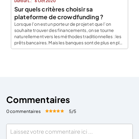
Dufour L.
6 Oct 2020
Sur quels critères choisir sa
plateforme de crowdfunding ?
Lorsque l’on est un porteur de projet et que l’on
souhaite trouver des financements, on se tourne
naturellement vers les méthodes traditionnelles : les
prêts bancaires. Mais les banques sont de plus en plus
frileuses à accorder des crédits à des conditions
intéressantes. Une alternative intéressante est le
financement participatif : mais comment savoir
quelle […]
Commentaires
0 commentaires
5
/5
Évaluez cet article:
Donner une note