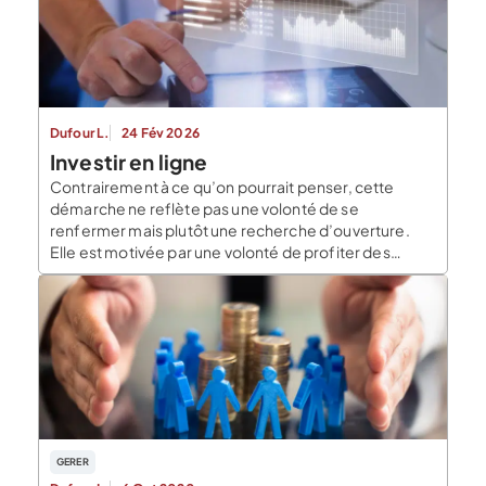
Angels de France Les Business Angels ou […]
Dufour L.
24 Fév 2026
Investir en ligne
Contrairement à ce qu’on pourrait penser, cette
démarche ne reflète pas une volonté de se
renfermer mais plutôt une recherche d’ouverture.
Elle est motivée par une volonté de profiter des
nouvelles opportunités qu’offrent les plateformes
d’investissement en ligne mais aussi des notions de
partage et de participation à l’aventure
entrepreneuriale. Cet engouement soutient le
lancement […]
GERER