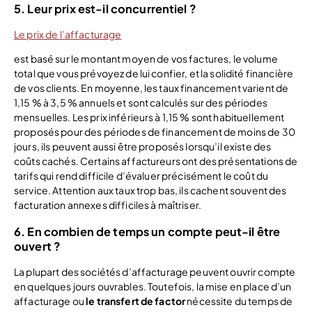
5. Leur prix est-il concurrentiel ?
Le prix de l’affacturage
est basé sur le montant moyen de vos factures, le volume
total que vous prévoyez de lui confier, et la solidité financière
de vos clients. En moyenne, les taux financement varient de
1,15 % à 3,5 % annuels et sont calculés sur des périodes
mensuelles. Les prix inférieurs à 1,15 % sont habituellement
proposés pour des périodes de financement de moins de 30
jours, ils peuvent aussi être proposés lorsqu’il existe des
coûts cachés. Certains affactureurs ont des présentations de
tarifs qui rend difficile d’évaluer précisément le coût du
service. Attention aux taux trop bas, ils cachent souvent des
facturation annexes difficiles à maîtriser.
6. En combien de temps un compte peut-il être
ouvert ?
La plupart des sociétés d’affacturage peuvent ouvrir compte
en quelques jours ouvrables. Toutefois, la mise en place d’un
affacturage ou
le transfert de factor
nécessite du temps de