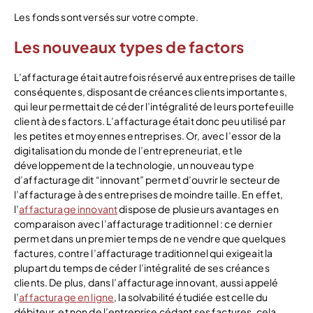
Les fonds sont versés sur votre compte.
Les nouveaux types de factors
L’affacturage était autrefois réservé aux entreprises de taille
conséquentes, disposant de créances clients importantes,
qui leur permettait de céder l’intégralité de leurs portefeuille
client à des factors. L’affacturage était donc peu utilisé par
les petites et moyennes entreprises. Or, avec l’essor de la
digitalisation du monde de l’entrepreneuriat, et le
développement de la technologie, un nouveau type
d’affacturage dit “innovant” permet d’ouvrir le secteur de
l’affacturage à des entreprises de moindre taille. En effet,
l’
affacturage innovant
dispose de plusieurs avantages en
comparaison avec l’affacturage traditionnel : ce dernier
permet dans un premier temps de ne vendre que quelques
factures, contre l’affacturage traditionnel qui exigeait la
plupart du temps de céder l’intégralité de ses créances
clients. De plus, dans l’affacturage innovant, aussi appelé
l’
affacturage en ligne
, la solvabilité étudiée est celle du
débiteur, et non de l’entreprise cédant ses factures, cela