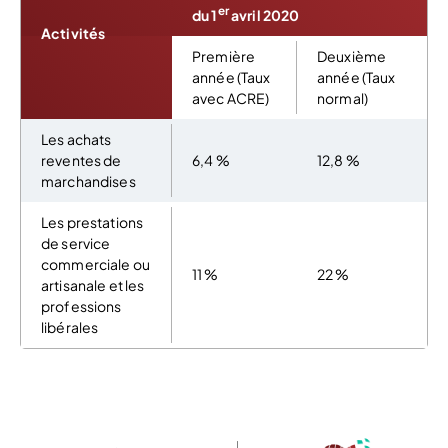
er
du 1
avril 2020
Activités
Première
Deuxième
année (Taux
année (Taux
avec ACRE)
normal)
Les achats
reventes de
6,4 %
12,8 %
marchandises
Les prestations
de service
commerciale ou
11 %
22 %
artisanale et les
professions
libérales