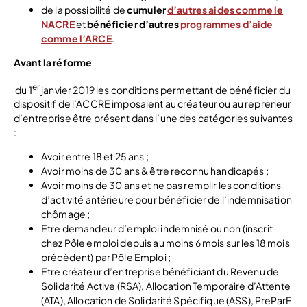
de la possibilité de
cumuler
d’autres aides comme le
NACRE
et
bénéficier d’autres
programmes d’aide
comme l’ARCE
.
Avant la réforme
er
du 1
janvier 2019 les conditions permettant de bénéficier du
dispositif de l’ACCRE imposaient au créateur ou au repreneur
d’entreprise être présent dans l’une des catégories suivantes
:
Avoir entre 18 et 25 ans ;
Avoir moins de 30 ans & être reconnu handicapés ;
Avoir moins de 30 ans et ne pas remplir les conditions
d’activité antérieure pour bénéficier de l’indemnisation
chômage ;
Etre demandeur d’emploi indemnisé ou non (inscrit
chez Pôle emploi depuis au moins 6 mois sur les 18 mois
précèdent) par Pôle Emploi ;
Etre créateur d’entreprise bénéficiant du Revenu de
Solidarité Active (RSA), Allocation Temporaire d’Attente
(ATA), Allocation de Solidarité Spécifique (ASS), PreParE