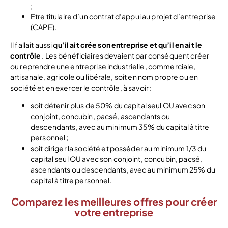
;
Etre titulaire d’un contrat d’appui au projet d’entreprise
(CAPE).
Il fallait aussi q
u’il ait crée son entreprise et qu’il en ait le
contrôle
. Les bénéficiaires devaient par conséquent créer
ou reprendre une entreprise industrielle, commerciale,
artisanale, agricole ou libérale, soit en nom propre ou en
société et en exercer le contrôle, à savoir :
soit détenir plus de 50% du capital seul OU avec son
conjoint, concubin, pacsé, ascendants ou
descendants, avec au minimum 35% du capital à titre
personnel ;
soit diriger la société et posséder au minimum 1/3 du
capital seul OU avec son conjoint, concubin, pacsé,
ascendants ou descendants, avec au minimum 25% du
capital à titre personnel.
Comparez les meilleures offres pour créer
votre entreprise