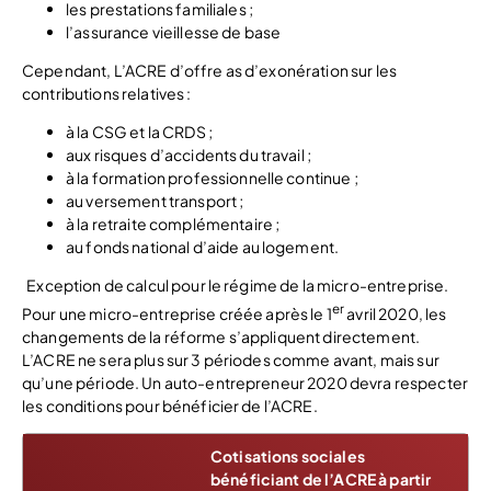
les prestations familiales ;
l’assurance vieillesse de base
Cependant, L’ACRE d’offre as d’exonération sur les
contributions relatives :
à la CSG et la CRDS ;
aux risques d’accidents du travail ;
à la formation professionnelle continue ;
au versement transport ;
à la retraite complémentaire ;
au fonds national d’aide au logement.
Exception de calcul pour le régime de la micro-entreprise.
er
Pour une micro-entreprise créée après le 1
avril 2020, les
changements de la réforme s’appliquent directement.
L’ACRE ne sera plus sur 3 périodes comme avant, mais sur
qu’une période. Un auto-entrepreneur 2020 devra respecter
les conditions pour bénéficier de l’ACRE.
Cotisations sociales
bénéficiant de l’ACRE à partir