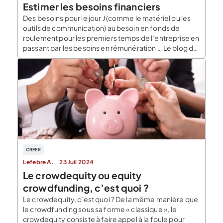
Estimer les besoins financiers
Des besoins pour le jour J (comme le matériel ou les
outils de communication) au besoin en fonds de
roulement pour les premiers temps de l’entreprise en
passant par les besoins en rémunération … Le blog du
dirigeant vous explique comment estimer vos
besoins financiers de manière précise. Il ne s’agirait
pas de bâcler cette étape et de vous retrouver à […]
CREER
Lefebre A.
23 Juil 2024
Le crowdequity ou equity
crowdfunding, c’est quoi ?
Le crowdequity, c’est quoi ? De la même manière que
le crowdfunding sous sa forme « classique », le
crowdequity consiste à faire appel à la foule pour