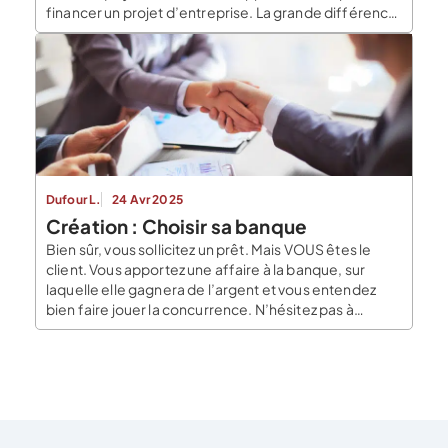
financer un projet d’entreprise. La grande différence
si situe dans le fait que la foule n’est pas
récompensée par un don. Elle n’est pas non plus
remboursée, alors que nécessaire […]
Dufour L.
24 Avr 2025
Création : Choisir sa banque
Bien sûr, vous sollicitez un prêt. Mais VOUS êtes le
client. Vous apportez une affaire à la banque, sur
laquelle elle gagnera de l’argent et vous entendez
bien faire jouer la concurrence. N’hésitez pas à
présenter les atouts de votre projet, en sus de votre
business plan, évidemment. Comment choisir sa
banque ? Lors de la première rencontre […]