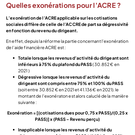
Quelles exonérations pour l’ACRE ?
L’exonération de l’ACRE applicable sur les cotisations
sociales diffère de celle de l’ACCRE de part sa dégressivité
en fonction du revenu du dirigeant.
En effet, depuis la réforme la partie concernant l’exonération
de l’aide financière ACRE est :
Totale lorsque les revenus d’activité du dirigeant sont
inférieurs à 75% du plafond du PASS
( 30.852 € en
2021 )
Dégressive lorsque les revenus d’activité du
dirigeant sont compris entre 75% et 100% du PASS
(soit entre 30.852 € en 2021 et 41.136 € en 2021). le
montant de l’exonératon est alors caluclé de la manière
suivante :
Exonération = [
(
cotisations dues pour 0,75 x PASS)/(0,25 x
PASS)] x (PASS – Revenu perçu)
Inapplicable lorsque les revenus d’activité du