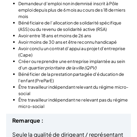
Demandeur d’emploi non indemnisé inscrit à Pôle
emploi depuis plus de 6 mois au cours des 18 derniers
mois
Bénéficiaire de l’allocation de solidarité spécifique
(ASS) ou du revenu de solidarité active (RSA)
Avoir entre 18 ans et moins de 26 ans
Avoir moins de 30 ans et être reconnu handicapé
Avoir conclu un contrat d’appui au projet d’entreprise
(Cape)
Créer ou reprendre une entreprise implantée au sein
d’un
quartier prioritaire de la ville (QPV)
Bénéficier de la prestation partagée d’éducation de
l’enfant (PreParE)
Être travailleur indépendant relevant du régime micro-
social
Être travailleur indépendant ne relevant pas du régime
micro-social
Remarque :
Seule la qualité de dirigeant / représentant