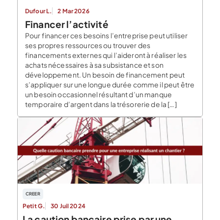
Dufour L.
2 Mar 2026
Financer l’activité
Pour financer ces besoins l’entreprise peut utiliser
ses propres ressources ou trouver des
financements externes qui l’aideront à réaliser les
achats nécessaires à sa subsistance et son
développement. Un besoin de financement peut
s’appliquer sur une longue durée comme il peut être
un besoin occasionnel résultant d’un manque
temporaire d’argent dans la trésorerie de la […]
CREER
Petit G.
30 Juil 2024
La caution bancaire prise par une