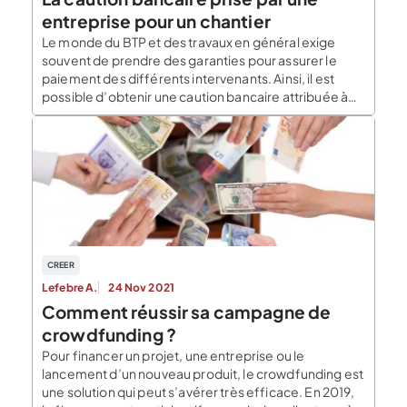
entreprise pour un chantier
Le monde du BTP et des travaux en général exige
souvent de prendre des garanties pour assurer le
paiement des différents intervenants. Ainsi, il est
possible d’obtenir une caution bancaire attribuée à
une entreprise pour la réalisation d’un chantier. Le rôle
de la caution bancaire pour une entreprise de
chantier Les entreprises du BTP peuvent […]
CREER
Lefebre A.
24 Nov 2021
Comment réussir sa campagne de
crowdfunding ?
Pour financer un projet, une entreprise ou le
lancement d’un nouveau produit, le crowdfunding est
une solution qui peut s’avérer très efficace. En 2019,