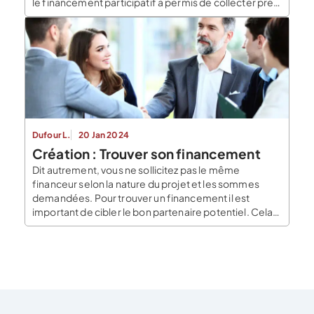
le financement participatif a permis de collecter près
de 630 millions d’euros uniquement en France. Ceci a
offert la possibilité à de nombreux entrepreneurs de
donner une réalité à leur projet […]
Dufour L.
20 Jan 2024
Création : Trouver son financement
Dit autrement, vous ne sollicitez pas le même
financeur selon la nature du projet et les sommes
demandées. Pour trouver un financement il est
important de cibler le bon partenaire potentiel. Cela
permet d’éviter de perdre du temps, de l’argent et de
l’énergie, mais aussi d’améliorer considérablement
vos chances de réussites. De nombreux porteurs de
[…]