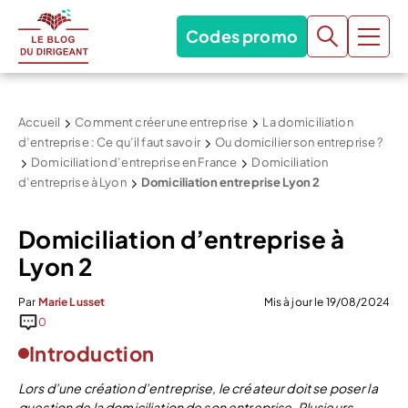
Codes promo
Accueil
Comment créer une entreprise
La domiciliation
d’entreprise : Ce qu’il faut savoir
Ou domicilier son entreprise ?
Domiciliation d’entreprise en France
Domiciliation
d’entreprise à Lyon
Domiciliation entreprise Lyon 2
Domiciliation d’entreprise à
Lyon 2
Par
Marie Lusset
Mis à jour le 19/08/2024
0
Introduction
Lors d’une création d’entreprise, le créateur doit se poser la
question de la domiciliation de son entreprise. Plusieurs