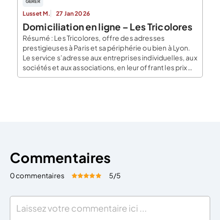
GERER
Lusset M.
27 Jan 2026
Domiciliation en ligne – Les Tricolores
Résumé : Les Tricolores, offre des adresses
prestigieuses à Paris et sa périphérie ou bien à Lyon.
Le service s’adresse aux entreprises individuelles, aux
sociétés et aux associations, en leur offrant les prix
les plus bas du marché pour domicilier leur activité.
Leur solution se distingue par sa rapidité de mise en
oeuvre et par […]
Commentaires
0 commentaires
5
/5
Évaluez cet article:
Donner une note