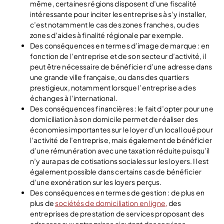
même, certaines régions disposent d’une fiscalité
intéressante pour inciter les entreprises à s’y installer,
c’est notamment le cas des zones franches, ou des
zones d’aides à finalité régionale par exemple.
Des conséquences en termes d’image de marque : en
fonction de l’entreprise et de son secteur d’activité, il
peut être nécessaire de bénéficier d’une adresse dans
une grande ville française, ou dans des quartiers
prestigieux, notamment lorsque l’entreprise a des
échanges à l’international.
Des conséquences financières : le fait d’opter pour une
domiciliation à son domicile permet de réaliser des
économies importantes sur le loyer d’un local loué pour
l’activité de l’entreprise, mais également de bénéficier
d’une rémunération avec une taxation réduite puisqu’il
n’y aura pas de cotisations sociales sur les loyers. Il est
également possible dans certains cas de bénéficier
d’une exonération sur les loyers perçus.
Des conséquences en termes de gestion : de plus en
plus de
sociétés de domiciliation en ligne,
des
entreprises de prestation de services proposant des
adresses aux entreprises ajoutent des services