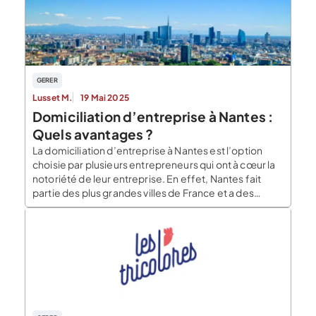
découler du fait que […]
GERER
Lusset M.
19 Mai 2025
Domiciliation d’entreprise à Nantes :
Quels avantages ?
La domiciliation d’entreprise à Nantes est l’option
choisie par plusieurs entrepreneurs qui ont à cœur la
notoriété de leur entreprise. En effet, Nantes fait
partie des plus grandes villes de France et a des
atouts susceptibles de favoriser le développement
des activités économiques et professionnelles. Les
tarifs de la domiciliation d’entreprise à Nantes et les
[…]