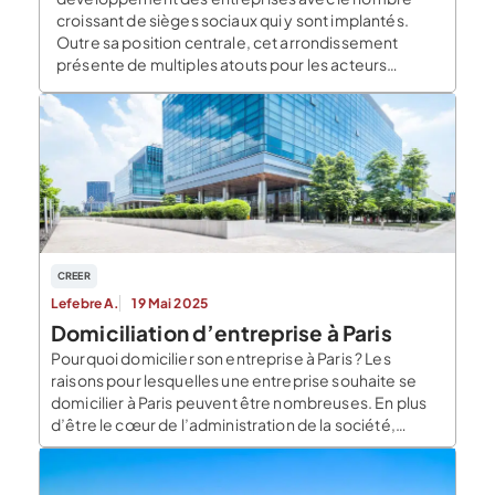
croissant de sièges sociaux qui y sont implantés.
Outre sa position centrale, cet arrondissement
présente de multiples atouts pour les acteurs
professionnels. Découvrez ici les raisons qui […]
CREER
Lefebre A.
19 Mai 2025
Domiciliation d’entreprise à Paris
Pourquoi domicilier son entreprise à Paris ? Les
raisons pour lesquelles une entreprise souhaite se
domicilier à Paris peuvent être nombreuses. En plus
d’être le cœur de l’administration de la société,
l’adresse de domiciliation peut faire partie intégrante
de la stratégie d’entreprise. Le choix d’une
domiciliation à la capitale peut aussi simplement