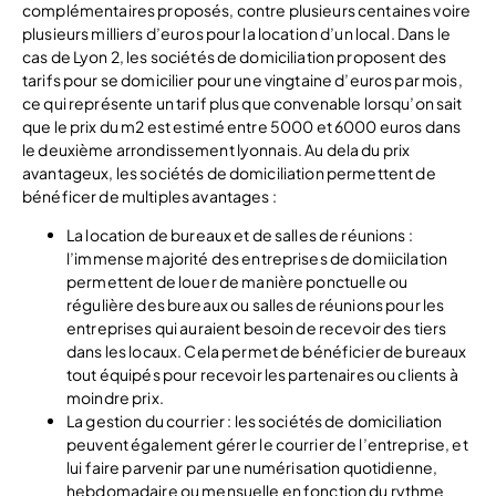
complémentaires proposés, contre plusieurs centaines voire
plusieurs milliers d’euros pour la location d’un local. Dans le
cas de Lyon 2, les sociétés de domiciliation proposent des
tarifs pour se domicilier pour une vingtaine d’euros par mois,
ce qui représente un tarif plus que convenable lorsqu’on sait
que le prix du m2 est estimé entre 5000 et 6000 euros dans
le deuxième arrondissement lyonnais. Au dela du prix
avantageux, les sociétés de domiciliation permettent de
bénéficer de multiples avantages :
La location de bureaux et de salles de réunions :
l’immense majorité des entreprises de domiicilation
permettent de louer de manière ponctuelle ou
régulière des bureaux ou salles de réunions pour les
entreprises qui auraient besoin de recevoir des tiers
dans les locaux. Cela permet de bénéficier de bureaux
tout équipés pour recevoir les partenaires ou clients à
moindre prix.
La gestion du courrier : les sociétés de domiciliation
peuvent également gérer le courrier de l’entreprise, et
lui faire parvenir par une numérisation quotidienne,
hebdomadaire ou mensuelle en fonction du rythme