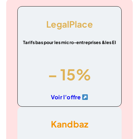
LegalPlace
Tarifs bas pour les micro-entreprises
&les EI
– 15%
Voir l’offre
Kandbaz