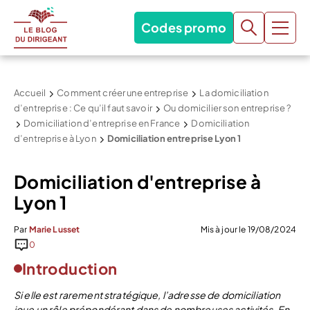
Codes promo
Accueil
Comment créer une entreprise
La domiciliation
d’entreprise : Ce qu’il faut savoir
Ou domicilier son entreprise ?
Domiciliation d’entreprise en France
Domiciliation
d’entreprise à Lyon
Domiciliation entreprise Lyon 1
Domiciliation d'entreprise à
Lyon 1
Par
Marie Lusset
Mis à jour le 19/08/2024
0
Introduction
Si elle est rarement stratégique, l’adresse de domiciliation
joue un rôle prépondérant dans de nombreuses activités. En