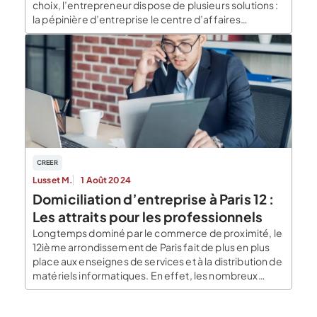
choix, l’entrepreneur dispose de plusieurs solutions :
la pépinière d’entreprise le centre d’affaires
l’incubateur le local professionnel son domicile
Mettre en place son entreprise en pépinière Les
pépinières sont intéressantes pour les activités de
services et pour les projets qui nécessitent […]
CREER
Lusset M.
1 Août 2024
Domiciliation d’entreprise à Paris 12 :
Les attraits pour les professionnels
Longtemps dominé par le commerce de proximité, le
12ième arrondissement de Paris fait de plus en plus
place aux enseignes de services et à la distribution de
matériels informatiques. En effet, les nombreux
réaménagements d’espaces qui y ont été opérés en
renforcent l’attractivité pour les professionnels.