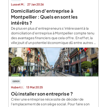
Lusset M.
27 Jan 2026
Domiciliation d’entreprise à
Montpellier : Quels en sont les
intérêts ?
De plus en plus d’entrepreneurs s’intéressent à la
domiciliation d’entreprise à Montpellier compte tenu
des avantages financiers que cela offre. En effet, la
ville jouit d’un potentiel économique dû entre autres à
sa situation stratégique et à l’importance
démographique. Voici ce qu’il faut savoir de la
domiciliation d’entreprise à Montpellier. Tout savoir
sur la domiciliation […]
GERER
Hubert J.
13 Mai 2025
Où installer son entreprise ?
Créer une entreprise nécessite de décider de
l’emplacement de son siège social. Pour faire son