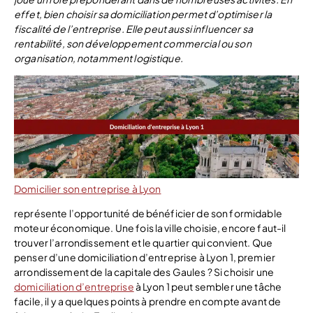
effet, bien choisir sa domiciliation permet d’optimiser la
fiscalité de l’entreprise. Elle peut aussi influencer sa
rentabilité, son développement commercial ou son
organisation, notamment logistique.
Domicilier son entreprise à Lyon
représente l’opportunité de bénéficier de son formidable
moteur économique. Une fois la ville choisie, encore faut-il
trouver l’arrondissement et le quartier qui convient. Que
penser d’une domiciliation d’entreprise à Lyon 1, premier
arrondissement de la capitale des Gaules ? Si choisir une
domiciliation d’entreprise
à Lyon 1 peut sembler une tâche
facile, il y a quelques points à prendre en compte avant de