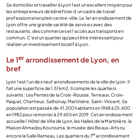
Se domicilier et travailler à Lyon 1 est un excellent moyen pour
les entrepreneurs de bénéficier d’un cadre de travail
professionnel en plein centre-ville. Le 1er arrondissement de
Lyon offre une grande variété de services avec des
restaurants, des commerces et l’accès aux transports en
commun. C’est un quartier qui peut être intéressant pour
réaliser un investissement locatif à Lyon.
er
Le 1
arrondissement de Lyon, en
bref
Lyon 1 est l’un des neuf arrondissements de la ville de Lyon. Il
fait une superficie de 1.51 km2. Il compte les quartiers
suivants : Les Pentes de la Croix-Rousse, Terreaux, Croix-
Paquet, Chartreux, Sathonay, Martinière, Saint-Vincent. Sa
population est passée de 41.200 habitants en 1968 à 25.600
en 1982 pour remonter à 29.650 en 2019. Cet arrondissement
accueille l’Hôtel de Ville de Lyon, les Halles de la Martinière, la
Maison Ahmadou Kourouma, le musée des Beaux-Arts ou
er
encore la Salle Rameau. Les quartiers du 1
arrondissement