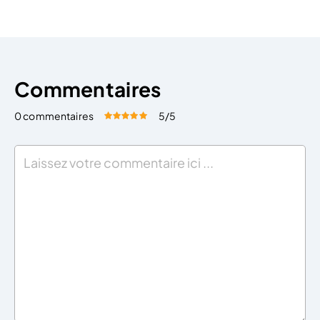
Choisir une adresse de domiciliation est
indispensable pour l’immatriculation […]
Commentaires
0 commentaires
5
/5
Évaluez cet article:
Donner une note