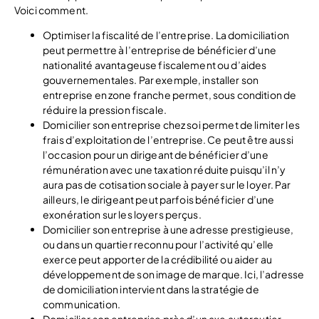
Voici comment.
Optimiser la fiscalité de l’entreprise. La domiciliation
peut permettre à l’entreprise de bénéficier d’une
nationalité avantageuse fiscalement ou d’aides
gouvernementales. Par exemple, installer son
entreprise en zone franche permet, sous condition de
réduire la pression fiscale.
Domicilier son entreprise chez soi permet de limiter les
frais d’exploitation de l’entreprise. Ce peut être aussi
l’occasion pour un dirigeant de bénéficier d’une
rémunération avec une taxation réduite puisqu’il n’y
aura pas de cotisation sociale à payer sur le loyer. Par
ailleurs, le dirigeant peut parfois bénéficier d’une
exonération sur les loyers perçus.
Domicilier son entreprise à une adresse prestigieuse,
ou dans un quartier reconnu pour l’activité qu’elle
exerce peut apporter de la crédibilité ou aider au
développement de son image de marque. Ici, l’adresse
de domiciliation intervient dans la stratégie de
communication.
Domicilier son entreprise près d’un axe autoroutier,