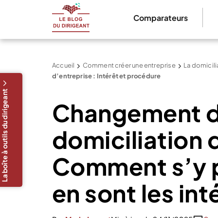
Comparateurs
Accueil
Comment créer une entreprise
La domicilia
d’entreprise : Intérêt et procédure
La boîte à outils du dirigeant
Changement d
domiciliation 
Comment s’y p
en sont les int