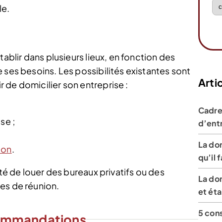
le.
tablir dans plusieurs lieux, en fonction des
 ses besoins. Les possibilités existantes sont
Artic
 de domicilier son entreprise :
Cadre 
se ;
d’ent
La dom
ion
.
qu’il 
ité de louer des bureaux privatifs ou des
La dom
es de réunion.
et ét
5 cons
ommandations