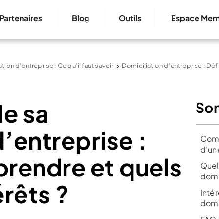
Partenaires
Blog
Outils
Espace Mem
tion d’entreprise : Ce qu’il faut savoir
Domiciliation d’entreprise : Défi
e sa
So
d’entreprise :
Comm
d’un
rendre et quels
Quel
domi
érêts ?
Inté
domi