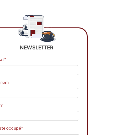
NEWSLETTER
ail*
énom
om
ste occupé*