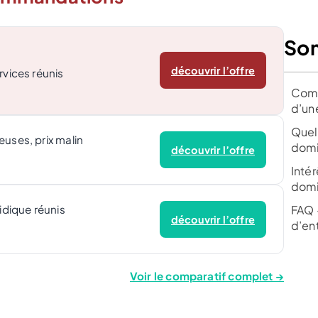
So
découvrir l’offre
rvices réunis
Comm
d’un
Quel
euses, prix malin
domi
découvrir l’offre
Inté
domi
FAQ 
ridique réunis
découvrir l’offre
d’en
Voir le comparatif complet →