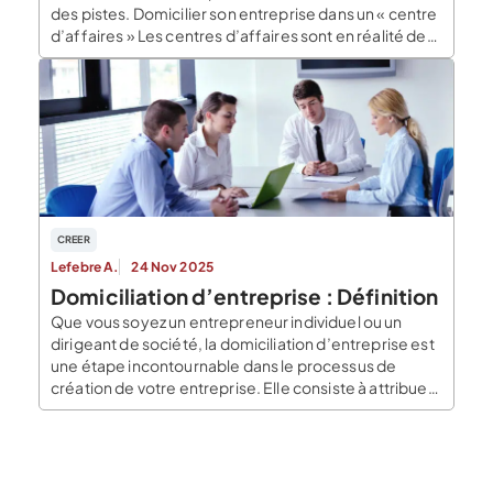
des pistes. Domicilier son entreprise dans un « centre
d’affaires » Les centres d’affaires sont en réalité des
entreprises dont l’objet social est simplement de
servir de siège social à un certain nombre
d’entreprises inscrites au RCS (Registre du
Commerce […]
CREER
Lefebre A.
24 Nov 2025
Domiciliation d’entreprise : Définition
Que vous soyez un entrepreneur individuel ou un
dirigeant de société, la domiciliation d’entreprise est
une étape incontournable dans le processus de
création de votre entreprise. Elle consiste à attribuer
une adresse à votre société, qui sera utilisée à des
fins administratives, fiscales et juridiques. En 2025, il
est essentiel de bien comprendre les différentes […]