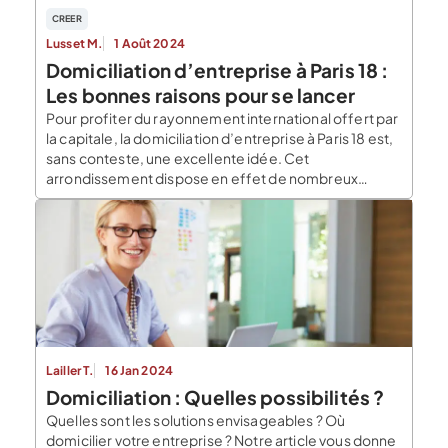
CREER
Lusset M.
1 Août 2024
Domiciliation d’entreprise à Paris 18 :
Les bonnes raisons pour se lancer
Pour profiter du rayonnement international offert par
la capitale, la domiciliation d’entreprise à Paris 18 est,
sans conteste, une excellente idée. Cet
arrondissement dispose en effet de nombreux
atouts pour un entrepreneur. Sa situation stratégique
ou encore la disponibilité de nombreuses offres
immobilières de qualité sont autant de motifs qui
justifient d’y domicilier son entreprise. Tout […]
Lailler T.
16 Jan 2024
Domiciliation : Quelles possibilités ?
Quelles sont les solutions envisageables ? Où
domicilier votre entreprise ? Notre article vous donne