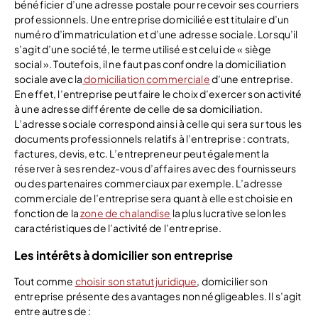
bénéficier d’une adresse postale pour recevoir ses courriers
professionnels. Une entreprise domiciliée est titulaire d’un
numéro d’immatriculation et d’une adresse sociale. Lorsqu’il
s’agit d’une société, le terme utilisé est celui de « siège
social ». Toutefois, il ne faut pas confondre la domiciliation
sociale avec la
domiciliation commerciale
d’une entreprise.
En effet, l’entreprise peut faire le choix d’exercer son activité
à une adresse différente de celle de sa domiciliation.
L’adresse sociale correspond ainsi à celle qui sera sur tous les
documents professionnels relatifs à l’entreprise : contrats,
factures, devis, etc. L’entrepreneur peut également la
réserver à ses rendez-vous d’affaires avec des fournisseurs
ou des partenaires commerciaux par exemple. L’adresse
commerciale de l’entreprise sera quant à elle est choisie en
fonction de la
zone de chalandise
la plus lucrative selon les
caractéristiques de l’activité de l’entreprise.
Les intérêts à domicilier son entreprise
Tout comme
choisir son statut juridique
, domicilier son
entreprise présente des avantages non négligeables. Il s’agit
entre autres de :