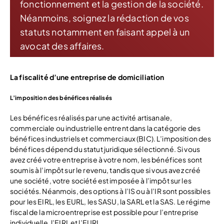
fonctionnement et la gestion de la société.
Néanmoins, soignez la rédaction de vos
statuts notamment en faisant appel à un
avocat des affaires.
La fiscalité d’une entreprise de domiciliation
L’imposition des bénéfices réalisés
Les bénéfices réalisés par une activité artisanale,
commerciale ou industrielle entrent dans la catégorie des
bénéfices industriels et commerciaux (BIC). L’imposition des
bénéfices dépend du statut juridique sélectionné. Si vous
avez créé votre entreprise à votre nom, les bénéfices sont
soumis à l’impôt sur le revenu, tandis que si vous avez créé
une société, votre société est imposée à l’impôt sur les
sociétés. Néanmois, des options à l’IS ou à l’IR sont possibles
pour les EIRL, les EURL, les SASU, la SARL et la SAS. Le régime
fiscal de la microentreprise est possible pour l’entreprise
individuelle, l’EIRL et l’EURL.