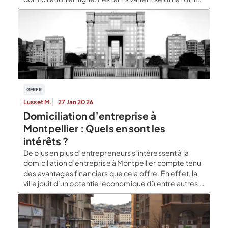
sociale de l’entreprise, avec des abonnements
mensuels ou annuels et des tarifs dégressifs.
LegalPlace propose une seule adresse de
domiciliation dans le 8ème arrondissement […]
GERER
Lusset M.
27 Jan 2026
Domiciliation d’entreprise à
Montpellier : Quels en sont les
intérêts ?
De plus en plus d’entrepreneurs s’intéressent à la
domiciliation d’entreprise à Montpellier compte tenu
des avantages financiers que cela offre. En effet, la
ville jouit d’un potentiel économique dû entre autres à
sa situation stratégique et à l’importance
démographique. Voici ce qu’il faut savoir de la
domiciliation d’entreprise à Montpellier. Tout savoir
sur la domiciliation […]