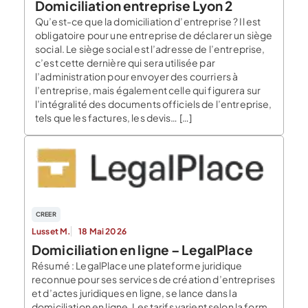
Domiciliation entreprise Lyon 2
Qu’est-ce que la domiciliation d’entreprise ? Il est
obligatoire pour une entreprise de déclarer un siège
social. Le siège social est l’adresse de l’entreprise,
c’est cette dernière qui sera utilisée par
l’administration pour envoyer des courriers à
l’entreprise, mais également celle qui figurera sur
l’intégralité des documents officiels de l’entreprise,
tels que les factures, les devis… […]
CREER
Lusset M.
18 Mai 2026
Domiciliation en ligne – LegalPlace
Résumé : LegalPlace une plateforme juridique
reconnue pour ses services de création d’entreprises
et d’actes juridiques en ligne, se lance dans la
domiciliation en ligne. Les tarifs varient selon la forme