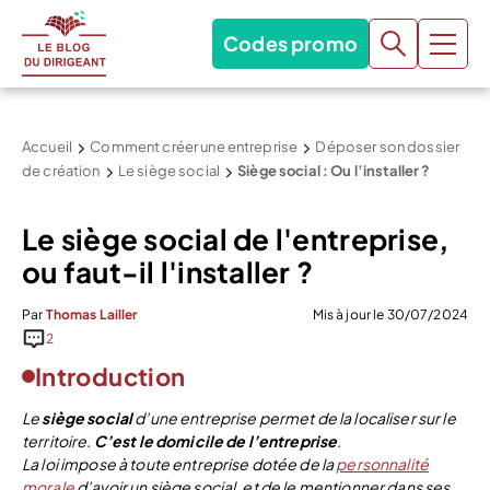
Codes promo
Accueil
Comment créer une entreprise
Déposer son dossier
de création
Le siège social
Siège social : Ou l’installer ?
Le siège social de l'entreprise,
ou faut-il l'installer ?
Par
Thomas Lailler
Mis à jour le 30/07/2024
2
Introduction
Le
siège social
d’une entreprise permet de la localiser sur le
territoire.
C’est le domicile de l’entreprise
.
La loi impose à toute entreprise dotée de la
personnalité
morale
d’avoir un siège social, et de le mentionner dans ses