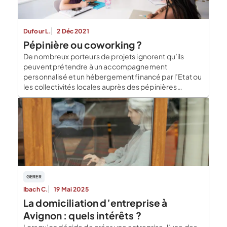
Dufour L.
2 Déc 2021
Pépinière ou coworking ?
De nombreux porteurs de projets ignorent qu’ils
peuvent prétendre à un accompagnement
personnalisé et un hébergement financé par l’Etat ou
les collectivités locales auprès des pépinières
d’entreprises. Ils peuvent également profiter d’une
autre méthode de travail en communauté à la
dimension sociale, le coworking. Nous donnons ci-
dessous quelques pistes et services proposés aux
jeunes créateurs […]
GERER
Ibach C.
19 Mai 2025
La domiciliation d’entreprise à
Avignon : quels intérêts ?