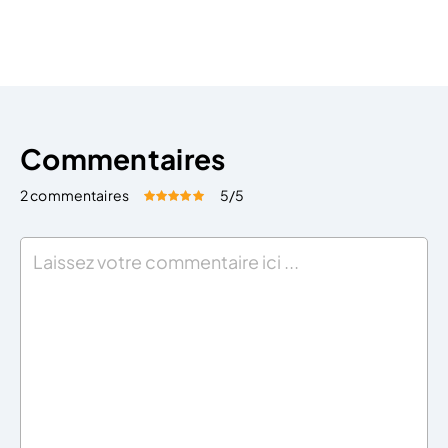
Lille ? Quels sont les prix d’une domiciliation à Lille ?
Quels sont […]
Commentaires
2 commentaires
5
/5
Évaluez cet article:
Donner une note