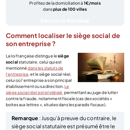
Profitez de la domiciliation à
1€/mois
dans
plus de 100 villes
Découvrir Kandbaz
Comment localiser le siège social de
son entreprise ?
La loi française distingue le
siège
social
statutaire, celui qui est
mentionné
dans les statuts de
l’entreprise
, et le siège social réel,
celui où l’entreprise a son principal
établissement ou sa direction.
Le
siège social réel est privilégié
, permettant au juge de lutter
contre la fraude, notamment fiscale (cas des sociétés «
boites aux lettres », situées dans les paradis fiscaux).
Remarque
: Jusqu’à preuve du contraire, le
siège social statutaire est présumé être le