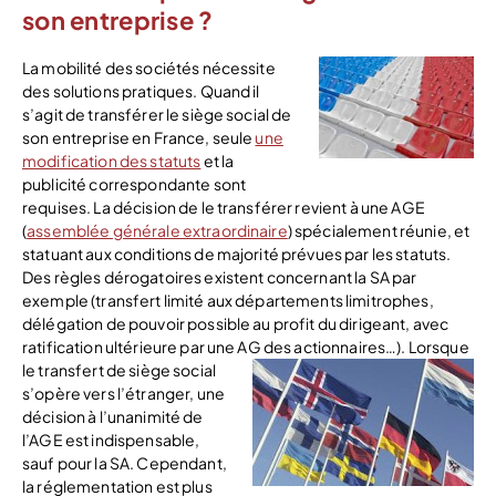
son entreprise ?
La mobilité des sociétés nécessite
des solutions pratiques. Quand il
s’agit de transférer le siège social de
son entreprise en France, seule
une
modification des statuts
et la
publicité correspondante sont
requises. La décision de le transférer revient à une AGE
(
assemblée générale extraordinaire
) spécialement réunie, et
statuant aux conditions de majorité prévues par les statuts.
Des règles dérogatoires existent concernant la SA par
exemple (transfert limité aux départements limitrophes,
délégation de pouvoir possible au profit du dirigeant, avec
ratification ultérieure par une AG des actionnaires…).
Lorsque
le transfert de siège social
s’opère vers l’étranger, une
décision à l’unanimité de
l’AGE est indispensable,
sauf pour la SA. Cependant,
la réglementation est plus