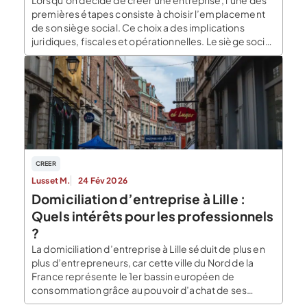
Lorsqu’on décide de créer une entreprise, l’une des
premières étapes consiste à choisir l’emplacement
de son siège social. Ce choix a des implications
juridiques, fiscales et opérationnelles. Le siège social
est l’adresse officielle de l’entreprise, celle qui
figurera sur tous les documents administratifs, légaux
mais également commerciaux. Domicilier son
entreprise à Avignon Les créateurs et […]
CREER
Lusset M.
24 Fév 2026
Domiciliation d’entreprise à Lille :
Quels intérêts pour les professionnels
?
La domiciliation d’entreprise à Lille séduit de plus en
plus d’entrepreneurs, car cette ville du Nord de la
France représente le 1er bassin européen de
consommation grâce au pouvoir d’achat de ses
habitants. Qu’il y a-t-il à savoir à propos de la ville de