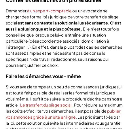
Confier les démarches à un professionnel
Demander
à un expert-comptable
ou un avocat de se
charger des formalités juridique de votre transfert de siège
social
est sans conteste la solution la lus sécurisante. C’est
aussi la plus longue et la plus coûteuse.
Elle n’est toutefois
conseillée que lorsque celui-ci entraîne une situation
particulière (désaccord entre associés, domiciliation à
l’étranger, …). En effet, dans la plupart des cas les démarches
sont assez simples et ne nécessitent pas de conseils
spécifiques ni de travail rédactionnel, seuls raisons qui
pourraient justifier ce choix.
Faire les démarches vous-même
Si vous avez le temps et un peu de connaissances juridiques, il
est tout à fait possible de réaliser les formalités juridiques
vous même. Il suffit de suivre la procédure décrite dans notre
article :
Le transfert du siège social.
Pour réduire au maximum
les coûts et faciliter vos démarches, il est possible de
publier
vos annonces grâce à un site en ligne
. Les prix étant fixés par
la loi, cette solution qui évite les intermédiaires vous garantie