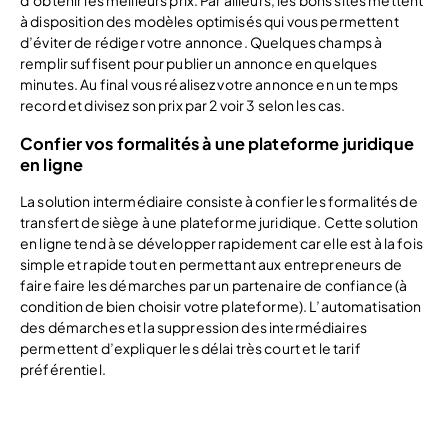
d’obtenir les meilleurs prix. Par ailleurs, les bons sites mettent
à disposition des modèles optimisés qui vous permettent
d’éviter de rédiger votre annonce. Quelques champs à
remplir suffisent pour publier un annonce en quelques
minutes. Au final vous réalisez votre annonce en un temps
record et divisez son prix par 2 voir 3 selon les cas.
Confier vos formalités à une plateforme juridique
en ligne
La solution intermédiaire consiste à confier les formalités de
transfert de siège à une plateforme juridique. Cette solution
en ligne tend à se développer rapidement car elle est à la fois
simple et rapide tout en permettant aux entrepreneurs de
faire faire les démarches par un partenaire de confiance (à
condition de bien choisir votre plateforme). L’automatisation
des démarches et la suppression des intermédiaires
permettent d’expliquer les délai très court et le tarif
préférentiel.