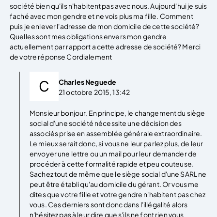
société bien qu'ils n'habitent pas avec nous. Aujourd'hui je suis
faché avec mon gendre et ne vois plus ma fille. Comment
puis je enlever l'adresse de mon domicile de cette société?
Quelles sont mes obligations envers mon gendre
actuellement par rapport a cette adresse de société? Merci
de votre réponse Cordialement
Charles Neguede
21 octobre 2015, 13:42
Monsieur bonjour, En principe, le changement du siège
social d'une société nécessite une décision des
associés prise en assemblée générale extraordinaire.
Le mieux serait donc, si vous ne leur parlez plus, de leur
envoyer une lettre ou un mail pour leur demander de
procéder à cette formalité rapide et peu couteuse.
Sachez tout de même que le siège social d'une SARL ne
peut être établi qu'au domicile du gérant. Or vous me
dites que votre fille et votre gendre n'habitent pas chez
vous. Ces derniers sont donc dans l'illégalité alors
n'hésitez pas à leur dire que s'ils ne font rien vous