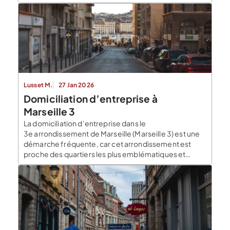
évolution. Avec une population d’environ 94
000 habitants, Nanterre est une plaque tournante
pour les entreprises innovantes et les startups qui
cherchent à se développer dans la région parisienne.
La […]
Lusset M.
27 Jan 2026
Domiciliation d’entreprise à
Marseille 3
La domiciliation d’entreprise dans le
3e arrondissement de Marseille (Marseille 3) est une
démarche fréquente, car cet arrondissement est
proche des quartiers les plus emblématiques et
vivants de la ville, notamment Le Vieux-Port et Le
Panier. Domiciliez votre société à Marseille à partir de
25€/mois Qu’est-ce qu’une domiciliation
d’entreprise ? La domiciliation d’une entreprise
consiste à définir […]