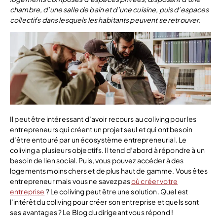
chambre, d’une salle de bain et d’une cuisine, puis d’espaces
collectifs dans lesquels les habitants peuvent se retrouver.
Il peut être intéressant d’avoir recours au coliving pour les
entrepreneurs qui créent un projet seul et qui ont besoin
d’être entouré par un écosystème entrepreneurial. Le
coliving a plusieurs objectifs. Il tend d’abord à répondre à un
besoin de lien social. Puis, vous pouvez accéder à des
logements moins chers et de plus haut de gamme. Vous êtes
entrepreneur mais vous ne savez pas
où créer votre
entreprise
? Le coliving peut être une solution. Quel est
l’intérêt du coliving pour créer son entreprise et quels sont
ses avantages ? Le Blog du dirigeant vous répond !