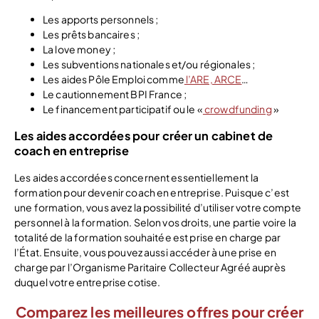
Les apports personnels ;
Les prêts bancaires ;
La love money ;
Les subventions nationales et/ou régionales ;
Les aides Pôle Emploi comme
l’ARE, ARCE
…
Le cautionnement BPI France ;
Le financement participatif ou le «
crowdfunding
»
Les aides accordées pour créer un cabinet de
coach en entreprise
Les aides accordées concernent essentiellement la
formation pour devenir coach en entreprise. Puisque c’est
une formation, vous avez la possibilité d’utiliser votre compte
personnel à la formation. Selon vos droits, une partie voire la
totalité de la formation souhaitée est prise en charge par
l’État. Ensuite, vous pouvez aussi accéder à une prise en
charge par l’Organisme Paritaire Collecteur Agréé auprès
duquel votre entreprise cotise.
Comparez les meilleures offres pour créer