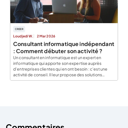
formations pour devenir […]
CREER
Loudjedi W.
2 Mar 2026
Consultant informatique indépendant
: Comment débuter son activité ?
Un consultant en informatique est un expert en
informatique qui apporte son expertise auprès
d’entreprises clientes qui en ont besoin : c’est une
activité de conseil. Il leur propose des solutions
techniques et poussées afin d’améliorer leur
système et leur efficacité. Son travail dépend en
outre des missions qu’on lui accorde. Avoir un
portefeuille client et […]
Commentaires