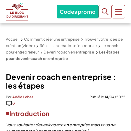
Codes promo
Accueil
Comment créer une entreprise
Trouver votre idée de
création (vidéo)
Réussir sa création d’entreprise
Le coach
pour entrepreneur
Devenir coach en entreprise
Les étapes
pour devenir coach en entreprise
Devenir coach en entreprise :
les étapes
Par
Adèle Lebas
Publié le 14/04/2022
0
Introduction
Vous souhaitez devenir coach en entreprise mais vous ne
savez pas par où commencer votre projet ?