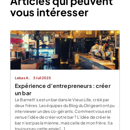
Articles qui peuvent
vous intéresser
Lebas A.
3 Juil 2025
Expérience d’entrepreneurs : créer
un bar
Le Barnett’s est un bar dans le Vieux Lille, créé par
deux frères. Les équipes du Blog du Dirigeant ont pu
interviewer un des co-gérants. Comment vous est
venue l’idée de créer votre bar ? L’idée de créer le
bar n’est pas la mienne, mais celle de mon frère. Il a
toujours eu cette envie […]