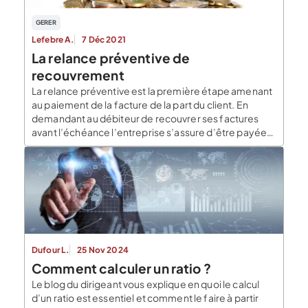
GERER
Lefebre A.
7 Déc 2021
La relance préventive de
recouvrement
La relance préventive est la première étape amenant
au paiement de la facture de la part du client. En
demandant au débiteur de recouvrer ses factures
avant l’échéance l’entreprise s’assure d’être payée
dans les temps et de diminuer les délais moyen de
paiement de ses factures. Ceci afin d’optimiser son
flux de trésorerie, son besoin […]
Dufour L.
25 Nov 2024
Comment calculer un ratio ?
Le blog du dirigeant vous explique en quoi le calcul
d’un ratio est essentiel et comment le faire à partir