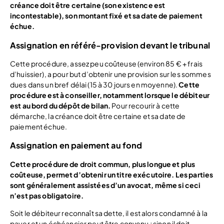
créance doit être certaine (son existence est
incontestable), son montant fixé et sa date de paiement
échue.
Assignation en référé-provision devant le tribunal
Cette procédure, assez peu coûteuse (environ 85 € + frais
d’huissier), a pour but d’obtenir une provision sur les sommes
dues dans un bref délai (15 à 30 jours en moyenne).
Cette
procédure est à conseiller, notamment lorsque le débiteur
est au bord du dépôt de bilan.
Pour recourir à cette
démarche, la créance doit être certaine et sa date de
paiement échue.
Assignation en paiement au fond
Cette procédure de droit commun, plus longue et plus
coûteuse, permet d’obtenir un titre exécutoire. Les parties
sont généralement assistées d’un avocat, même si ceci
n’est pas obligatoire.
Soit le débiteur reconnaît sa dette, il est alors condamné à la
payer et un échéancier peut être convenu ; sinon il doit