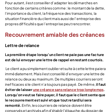
Pour autant, il est conseiller d’adapter les démarches en
fonction de certains critères comme : le montant de la dette,
l’importance du client, la fréquence des transactions, la
situation financière du client mais aussi de l’entreprise des
propres difficultés que l’entreprise peut rencontrer.
Recouvrement amiable des créances
Lettre de relance
La première étape lorsqu’un client ne paie pas une facture
est de lui envoyer une lettre de rappel en restant courtois.
Le client a pu simplement oublier et suite à cette lettre paiera
immédiatement. Mais il est conseillé d’envoyer une lettre de
relance ou deux au maximum. De multiples courriers seront
inefficaces si le client n’a toujours pas payé. De même,
il faut
éviter de laisser
une créance sans relance trop longtemps
.
Lorsqu’on veut se faire payer, il faut que le client sente que
le recouvrement est suivi et que tout retard lui sera
remonté.
Enfin, les courriers de relance doivent être
conservés et archivés afin d’établir l’ébauche du dossier de