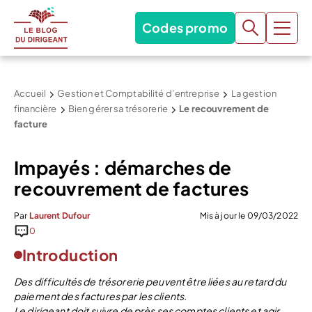
Codes promo
Accueil
Gestion et Comptabilité d’entreprise
La gestion
financière
Bien gérer sa trésorerie
Le recouvrement de
facture
Impayés : démarches de
recouvrement de factures
Par
Laurent Dufour
Mis à jour le 09/03/2022
0
Introduction
Des difficultés de trésorerie peuvent être liées au retard du
paiement des factures par les clients.
Le dirigeant doit suivre de près ses comptes clients et agir