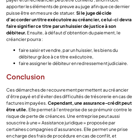
apporter les éléments de preuve au juge afin que ce dernier
puisse être en mesure de statuer.
Si le juge décide
d’accorder un titre exécutoire au créancier, celui-ci devra
faire signifier ce titre par un huissier de justice à son
débiteur.
Ensuite, à défaut d’obtention du paiement, le
créancier pourra :
faire saisir et vendre, par un huissier, les biens du
débiteur grâce à ce titre exécutoire,
faire assigner le débiteur en redressement judiciaire.
Conclusion
Ces démarches de recouvrement permettent au créancier
d’être payé et d’éviter des difficultés de trésorerie en cas de
factures impayées.
Cependant, une assurance-crédit peut
être utile.
Elle permet à l’entreprise de se prémunir contre le
risque de perte de créances. Une entreprise peut aussi
souscrire à une « Assistance juridique » proposée par
certaines compagnies d’assurances. Elle permet une prise
en charge des frais de procédure en cas de conflit, et