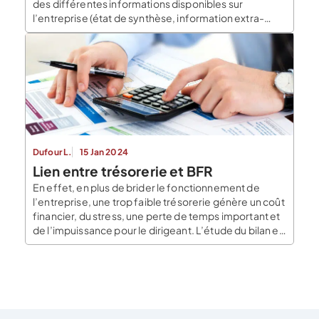
des différentes informations disponibles sur
l’entreprise (état de synthèse, information extra-
comptable, etc.). Pourquoi calculer un ratio ? Calculer
un ratio est essentiel pour toute entreprise, quel que
soit son statut juridique, sa taille, ou son […]
Dufour L.
15 Jan 2024
Lien entre trésorerie et BFR
En effet, en plus de brider le fonctionnement de
l’entreprise, une trop faible trésorerie génère un coût
financier, du stress, une perte de temps important et
de l’impuissance pour le dirigeant. L’étude du bilan et
des flux financiers au travers d’indicateurs comme le
fonds de roulement et le BFR (Besoin en Fonds de
Roulement) ne sont pas […]