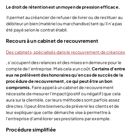
Le droit de rétention est un moyen de pression efficace.
Il permet au créancier de refuser de livrer ou de restituer au
débiteur un bien (matériel ou marchandise) tant qu’il n’a pas
été payé selon le contrat établi.
Recours à un cabinet de recouvrement
Des cabinets, spécialisés dans le recouvrement de créances
, s’occupent des relances et des mises en demeure pour le
compte de l’entreprise. Mais cela a un coût.
Certains d’entre
eux ne prélèvent des honoraires qu’en cas de succès de la
procédure de recouvrement, ce qui peut être un bon
compromis.
Faire appel à un cabinet de recouvrement
nécessite de mesurer l’impact (positif ou négatif) que cela
aura sur la clientèle, car leurs méthodes sont parfois assez
directes. Il peut être bienvenu de prévenir les clients et de
leur expliquer que cette démarche vise à permettre à
l’entreprise d’améliorer ses prestations par exemple.
Procédure simplifiée