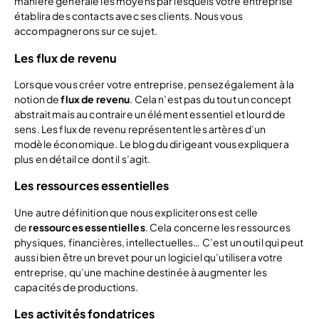
manière générale les moyens par lesquels votre entreprise
établira des contacts avec ses clients. Nous vous
accompagnerons sur ce sujet.
Les flux de revenu
Lorsque vous créer votre entreprise, pensez également à la
notion de
flux de revenu
. Cela n’est pas du tout un concept
abstrait mais au contraire un élément essentiel et lourd de
sens. Les flux de revenu représentent les artères d’un
modèle économique. Le blog du dirigeant vous expliquera
plus en détail ce dont il s’agit.
Les ressources essentielles
Une autre définition que nous expliciterons est celle
de
ressources essentielles
. Cela concerne les ressources
physiques, financières, intellectuelles… C’est un outil qui peut
aussi bien être un brevet pour un logiciel qu’utilisera votre
entreprise, qu’une machine destinée à augmenter les
capacités de productions.
Les activités fondatrices