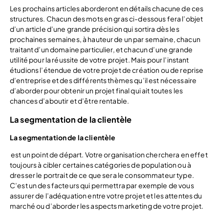
Les prochains articles aborderont en détails chacune de ces
structures. Chacun des mots en gras ci-dessous fera l’objet
d’un article d’une grande précision qui sortira dès les
prochaines semaines, à hauteur de un par semaine, chacun
traitant d’un domaine particulier, et chacun d’une grande
utilité pour la réussite de votre projet. Mais pour l’instant
étudions l’étendue de votre projet de création ou de reprise
d’entreprise et des différents thèmes qu’il est nécessaire
d’aborder pour obtenir un projet final qui ait toutes les
chances d’aboutir et d’être rentable.
La segmentation de la clientèle
La segmentation de la clientèle
est un point de départ. Votre organisation cherchera en effet
toujours à cibler certaines catégories de population ou à
dresser le portrait de ce que sera le consommateur type.
C’est un des facteurs qui permettra par exemple de vous
assurer de l’adéquation entre votre projet et les attentes du
marché ou d’aborder les aspects marketing de votre projet.