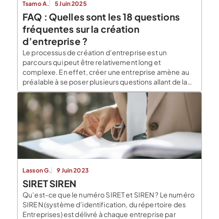
Tsamo A.
5 Juin 2025
FAQ : Quelles sont les 18 questions
fréquentes sur la création
d’entreprise ?
Le processus de création d’entreprise est un
parcours qui peut être relativement long et
complexe. En effet, créer une entreprise amène au
préalable à se poser plusieurs questions allant de la
conception de l’idée jusqu’au lancement de l’activité.
Ceci en passant par les hypothèses de création, la
préparation du business model et la matérialisation
du […]
Lasson G.
9 Juin 2023
SIRET SIREN
Qu’est-ce que le numéro SIRET et SIREN ? Le numéro
SIREN (système d’identification, du répertoire des
Entreprises) est délivré à chaque entreprise par