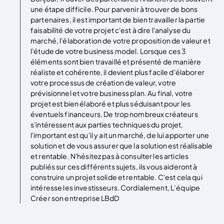
une étape difficile. Pour parvenir à trouver de bons
partenaires, il est important de bien travailler la partie
faisabilité de votre projet c'est à dire l'analyse du
marché, l'élaboration de votre proposition de valeur et
l'étude de votre business model. Lorsque ces 3
éléments sont bien travaillé et présenté de manière
réaliste et cohérente, il devient plus facile d'élaborer
votre processus de création de valeur, votre
prévisionnel et votre business plan. Au final, votre
projet est bien élaboré et plus séduisant pour les
éventuels financeurs. De trop nombreux créateurs
s'intéressent aux parties techniques du projet,
l'important est qu'il y ait un marché, de lui apporter une
solution et de vous assurer que la solution est réalisable
et rentable. N'hésitez pas à consulter les articles
publiés sur ces différents sujets, ils vous aideront à
construire un projet solide et rentable. C'est cela qui
intéresse les investisseurs. Cordialement, L’équipe
Créer son entreprise LBdD