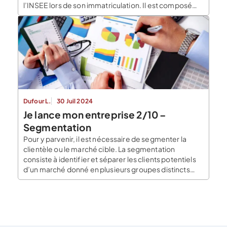
l’INSEE lors de son immatriculation. Il est composé
d’une série unique de 9 chiffres. Ce numéro permet
d’identifier une entreprise. Le SIRET (système
d’identification du répertoire des établissements), lui,
est composé de […]
Dufour L.
30 Juil 2024
Je lance mon entreprise 2/10 –
Segmentation
Pour y parvenir, il est nécessaire de segmenter la
clientèle ou le marché cible. La segmentation
consiste à identifier et séparer les clients potentiels
d’un marché donné en plusieurs groupes distincts
dont les membre ont des critères et des
caractéristiques semblables. C’est quoi la
segmentation client ? Une fois que vous avez cerné le
périmètre […]